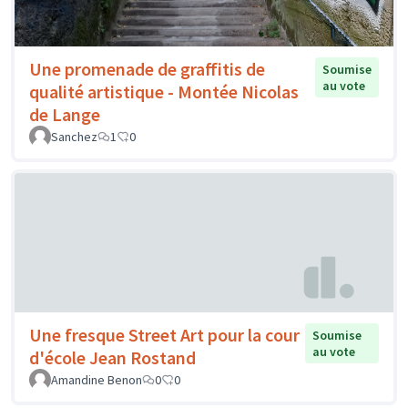
Une promenade de graffitis de
Soumise
au vote
qualité artistique - Montée Nicolas
de Lange
Sanchez
1
0
Une fresque Street Art pour la cour
Soumise
au vote
d'école Jean Rostand
Amandine Benon
0
0