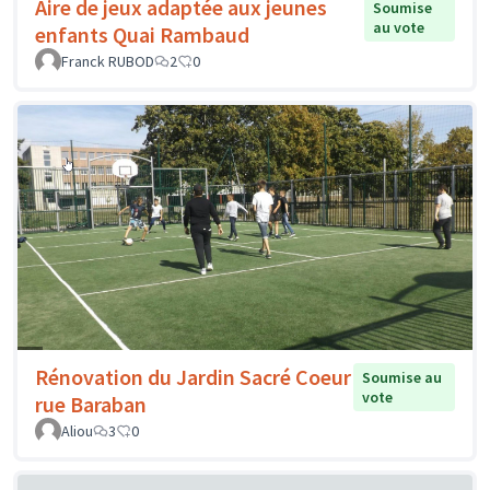
Aire de jeux adaptée aux jeunes
Soumise
au vote
enfants Quai Rambaud
Franck RUBOD
2
0
Rénovation du Jardin Sacré Coeur
Soumise au
vote
rue Baraban
Aliou
3
0