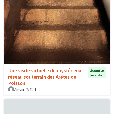
Une visite virtuelle du mystérieux
Soumise
au vote
réseau souterrain des Arêtes de
Poisson
Antonin
4
1