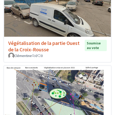
Végétalisation de la partie Ouest
Soumise
au vote
de la Croix-Rousse
Clémentine
0
0