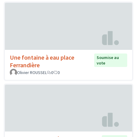
Une fontaine à eau place
Soumise au
vote
Ferrandière
Olivier ROUSSEL
0
0