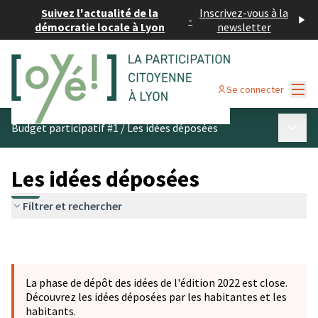
Suivez l'actualité de la
Inscrivez-vous à la
-
démocratie locale à Lyon
newsletter
Menu
Se connecter
Menu p
Budget participatif #1
/
Les idées déposées
Les idées déposées
Filtrer et rechercher
La phase de dépôt des idées de l'édition 2022 est close.
Découvrez les idées déposées par les habitantes et les
habitants.