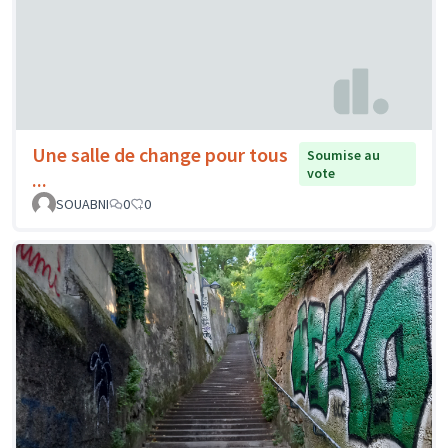
Une salle de change pour tous
Soumise au
vote
...
SOUABNI
0
0