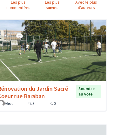
Les plus
Les plus
Avec le plus
commentées
suivies
d'auteurs
Rénovation du Jardin Sacré
Soumise
au vote
Coeur rue Baraban
Aliou
3
0