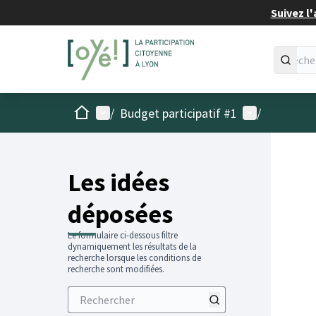
Suivez l'
Accueil
Menu principal
Menu utilisat
/
Budget participatif #1
/
Les idées
déposées
Le formulaire ci-dessous filtre
dynamiquement les résultats de la
recherche lorsque les conditions de
recherche sont modifiées.