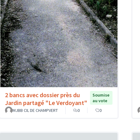
2 bancs avec dossier près du
Soumise
au vote
Jardin partagé "Le Verdoyant"
MJBB CIL DE CHAMPVERT
0
0