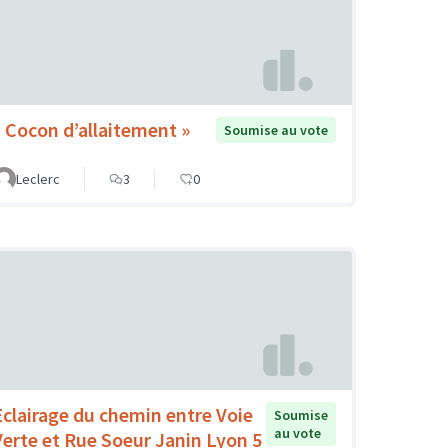
« Cocon d’allaitement »
Soumise au vote
Leclerc
3
0
Eclairage du chemin entre Voie
Soumise
au vote
Verte et Rue Soeur Janin Lyon 5