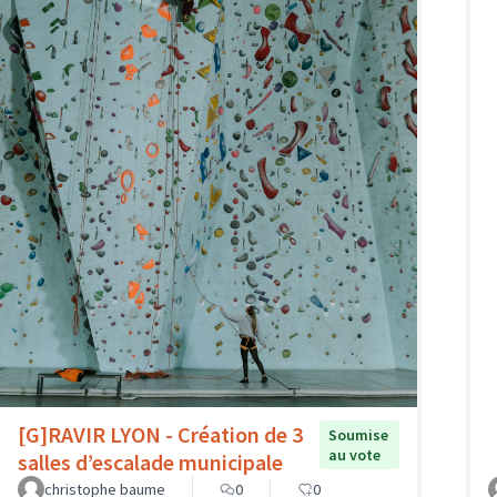
[G]RAVIR LYON - Création de 3
Soumise
au vote
salles d’escalade municipale
christophe baume
0
0