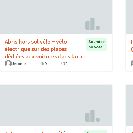
Abris hors sol vélo + vélo
Soumise
au vote
électrique sur des places
dédiées aux voitures dans la rue
Jerome
0
0