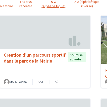
Les plus
A-Z
Z-A (alphabétique
Aléatoire
récentes
(alphabétique)
inverse)
Creation d'un parcours sportif
Soumise
au vote
dans le parc de la Mairie
MAHZI Aïcha
1
0