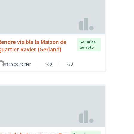
Rendre visible la Maison de
Soumise
au vote
Quartier Ravier (Gerland)
Yannick Poirier
0
0