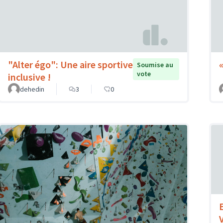
"Alter égo": Une aire sportive
Soumise au
vote
inclusive !
dehedin
3
0