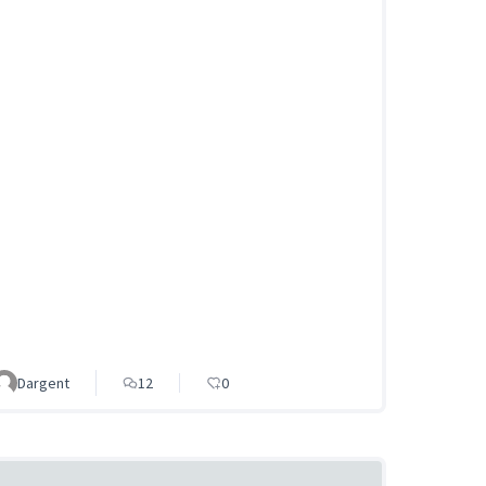
Dargent
12
0