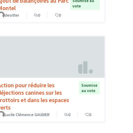
Ajout de balançoires au Parc
Soumise au
vote
Montel
desitter
0
0
Action pour réduire les
Soumise
au vote
déjections canines sur les
trottoirs et dans les espaces
verts
Lucile Clémence GAUDIER
0
0