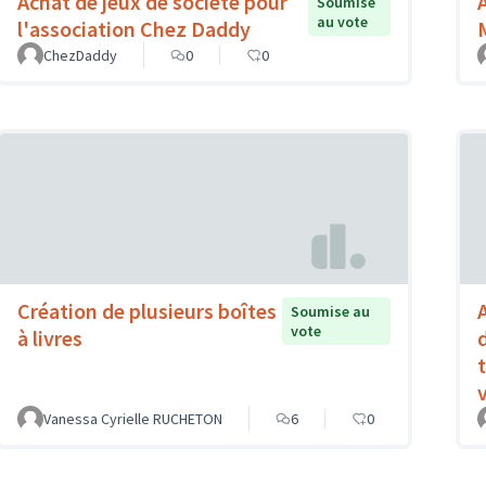
Achat de jeux de société pour
Soumise
au vote
l'association Chez Daddy
ChezDaddy
0
0
Création de plusieurs boîtes
Soumise au
vote
à livres
Vanessa Cyrielle RUCHETON
6
0