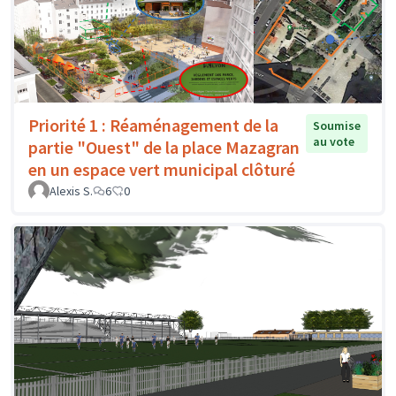
Priorité 1 : Réaménagement de la
Soumise
au vote
partie "Ouest" de la place Mazagran
en un espace vert municipal clôturé
Alexis S.
6
0