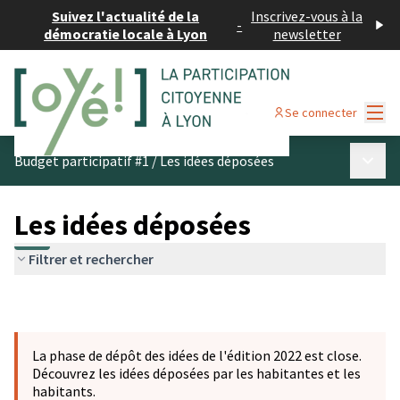
Suivez l'actualité de la
Inscrivez-vous à la
-
démocratie locale à Lyon
newsletter
Menu
Se connecter
Menu p
Budget participatif #1
/
Les idées déposées
Les idées déposées
Filtrer et rechercher
La phase de dépôt des idées de l'édition 2022 est close.
Découvrez les idées déposées par les habitantes et les
habitants.