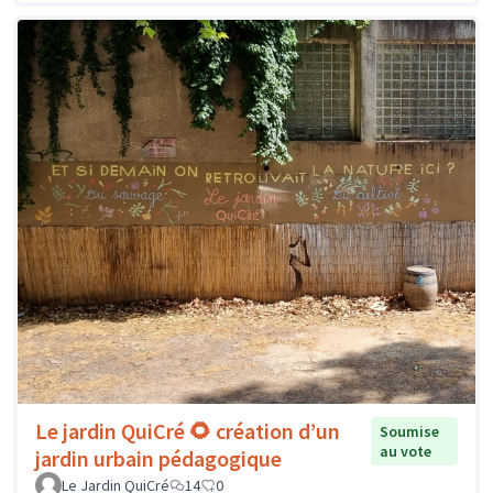
Le jardin QuiCré 🌻 création d’un
Soumise
au vote
jardin urbain pédagogique
Le Jardin QuiCré
14
0