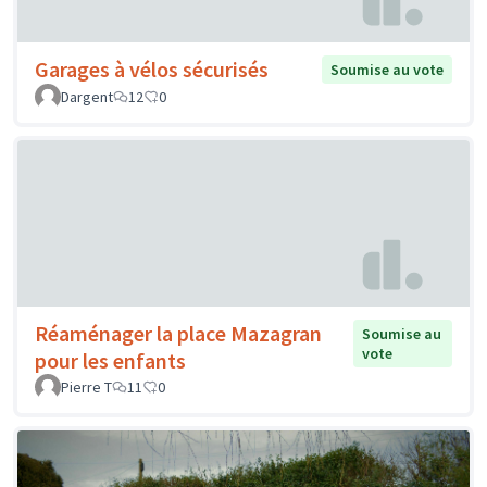
Garages à vélos sécurisés
Soumise au vote
Dargent
12
0
Réaménager la place Mazagran
Soumise au
vote
pour les enfants
Pierre T
11
0