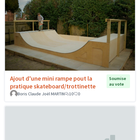
Ajout d'une mini rampe pout la
Soumise
au vote
pratique skateboard/trottinette
Boris Claude Joël MARTIN
10
0