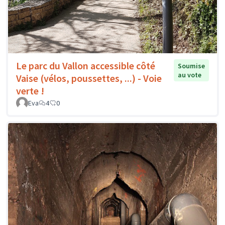
Le parc du Vallon accessible côté
Soumise
au vote
Vaise (vélos, poussettes, ...) - Voie
verte !
Eva
4
0