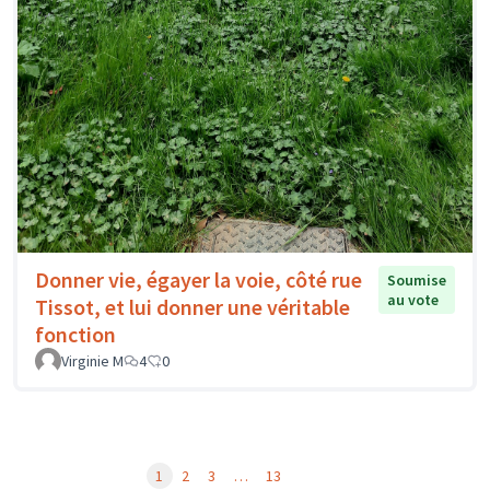
Donner vie, égayer la voie, côté rue
Soumise
au vote
Tissot, et lui donner une véritable
fonction
Virginie M
4
0
1
2
3
…
13