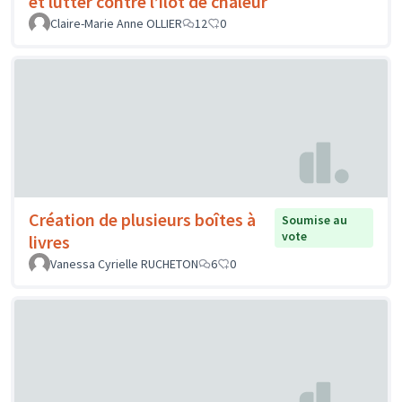
et lutter contre l’îlot de chaleur
Claire-Marie Anne OLLIER
12
0
Création de plusieurs boîtes à
Soumise au
vote
livres
Vanessa Cyrielle RUCHETON
6
0