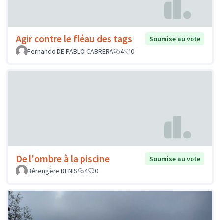
Agir contre le fléau des tags
Soumise au vote
Fernando DE PABLO CABRERA
4
0
De l'ombre à la piscine
Soumise au vote
Bérengère DENIS
4
0