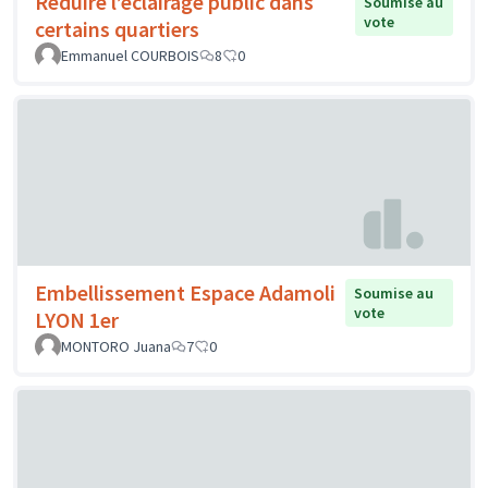
Réduire l’éclairage public dans
Soumise au
vote
certains quartiers
Emmanuel COURBOIS
8
0
Embellissement Espace Adamoli
Soumise au
vote
LYON 1er
MONTORO Juana
7
0