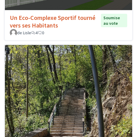
Un Eco-Complexe Sportif tourné
Soumise
au vote
vers ses Habitants
de Lisle
4
0