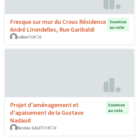
Fresque sur mur du Crous Résidence
Soumise
au vote
André Lirondelles, Rue Garibaldi
vallon
9
0
Projet d'aménagement et
Soumise
au vote
d'apaisement de la Gustave
Nadaud
Nicolas GALET
9
0