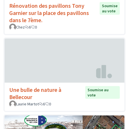
Rénovation des pavillons Tony
Soumise
au vote
Garnier sur la place des pavillons
dans le 7ème.
Chez
6
0
Une bulle de nature à
Soumise au
vote
Bellecour
Laurie Martot
6
0