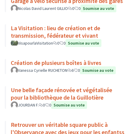
Garage à vélo sécurisé à proximité des gares
Nicolas David Laurent GILLIO
0
0
Soumise au vote
La Visitation : lieu de création et de
transmission, fédérateur et vivant
VisapourlaVisitation
0
0
Soumise au vote
Création de plusieurs boîtes à livres
Vanessa Cyrielle RUCHETON
6
0
Soumise au vote
Une belle façade rénovée et végétalisée
pour la bibliothèque de la Guillotière
JOURDAN F.
0
0
Soumise au vote
Retrouver un véritable square public à
l'Observance avec des jeux pour les enfantss