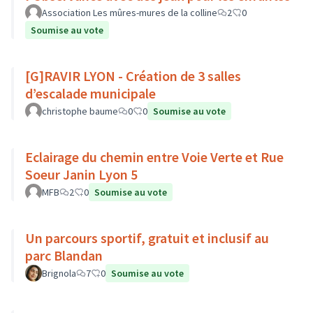
Association Les mûres-mures de la colline
2
0
Soumise au vote
[G]RAVIR LYON - Création de 3 salles
d’escalade municipale
christophe baume
0
0
Soumise au vote
Eclairage du chemin entre Voie Verte et Rue
Soeur Janin Lyon 5
MFB
2
0
Soumise au vote
Un parcours sportif, gratuit et inclusif au
parc Blandan
Brignola
7
0
Soumise au vote