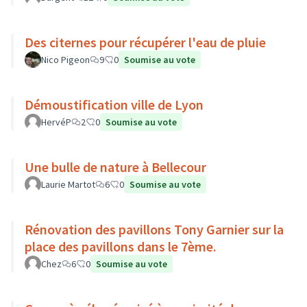
Des citernes pour récupérer l'eau de pluie
Nico Pigeon
9
0
Soumise au vote
Démoustification ville de Lyon
HervéP
2
0
Soumise au vote
Une bulle de nature à Bellecour
Laurie Martot
6
0
Soumise au vote
Rénovation des pavillons Tony Garnier sur la
place des pavillons dans le 7ème.
Chez
6
0
Soumise au vote