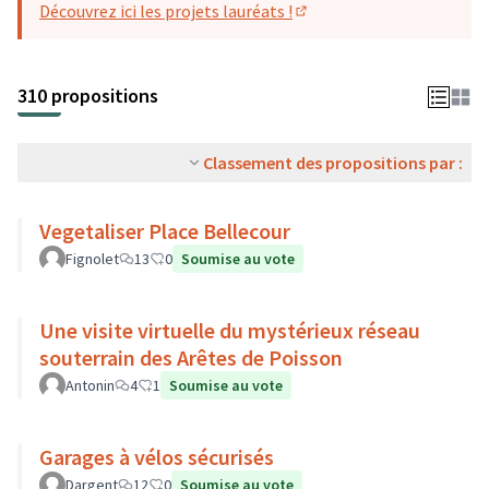
Découvrez ici les projets lauréats !
(S'ouvre dans un nouvel o
310 propositions
Classement des propositions par :
Vegetaliser Place Bellecour
Fignolet
13
0
Soumise au vote
Une visite virtuelle du mystérieux réseau
souterrain des Arêtes de Poisson
Antonin
4
1
Soumise au vote
Garages à vélos sécurisés
Dargent
12
0
Soumise au vote