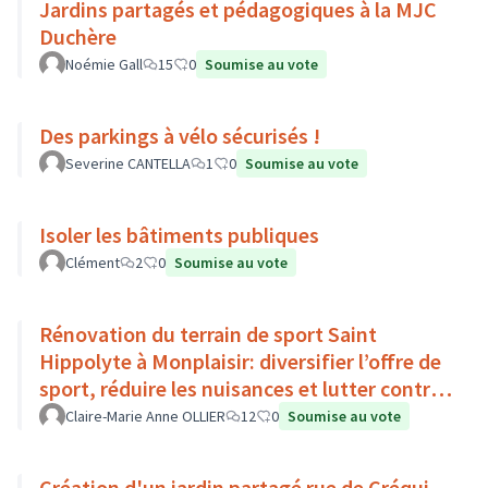
Jardins partagés et pédagogiques à la MJC
Duchère
Noémie Gall
15
0
Soumise au vote
Des parkings à vélo sécurisés !
Severine CANTELLA
1
0
Soumise au vote
Isoler les bâtiments publiques
Clément
2
0
Soumise au vote
Rénovation du terrain de sport Saint
Hippolyte à Monplaisir: diversifier l’offre de
sport, réduire les nuisances et lutter contre
l’îlot de chaleur
Claire-Marie Anne OLLIER
12
0
Soumise au vote
Création d'un jardin partagé rue de Créqui