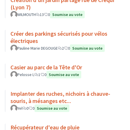
(Lyon 7)
WILMOUTH
13
0
Soumise au vote
Créer des parkings sécurisés pour vélos
électriques
Pauline Marie DEGOUGE
2
0
Soumise au vote
Casier au parc de la Tête d'Or
Pelosse L
1
0
Soumise au vote
Implanter des ruches, nichoirs à chauve-
souris, à mésanges etc...
Yel
0
0
Soumise au vote
Récupérateur d'eau de pluie