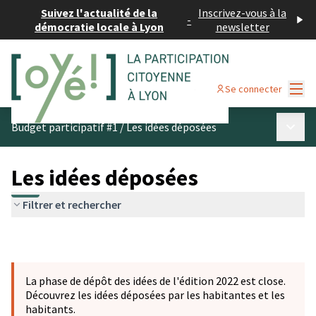
Suivez l'actualité de la
Inscrivez-vous à la
-
démocratie locale à Lyon
newsletter
Menu
Se connecter
Menu p
Budget participatif #1
/
Les idées déposées
Les idées déposées
Filtrer et rechercher
La phase de dépôt des idées de l'édition 2022 est close.
Découvrez les idées déposées par les habitantes et les
habitants.