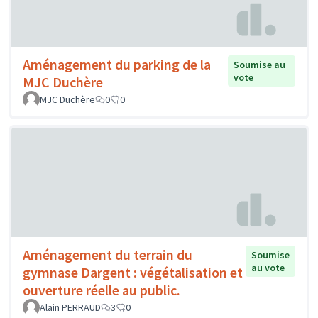
Aménagement du parking de la
Soumise au
vote
MJC Duchère
MJC Duchère
0
0
Aménagement du terrain du
Soumise
au vote
gymnase Dargent : végétalisation et
ouverture réelle au public.
Alain PERRAUD
3
0