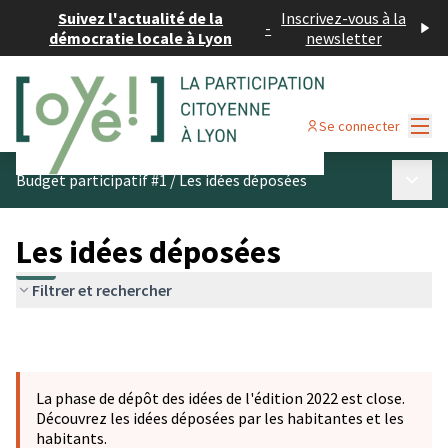
Suivez l'actualité de la
Inscrivez-vous à la
-
démocratie locale à Lyon
newsletter
Menu
Se connecter
Menu p
Budget participatif #1
/
Les idées déposées
Les idées déposées
Filtrer et rechercher
La phase de dépôt des idées de l'édition 2022 est close.
Découvrez les idées déposées par les habitantes et les
habitants.