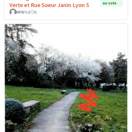
au vote
Verte et Rue Soeur Janin Lyon 5
MFB
2
0