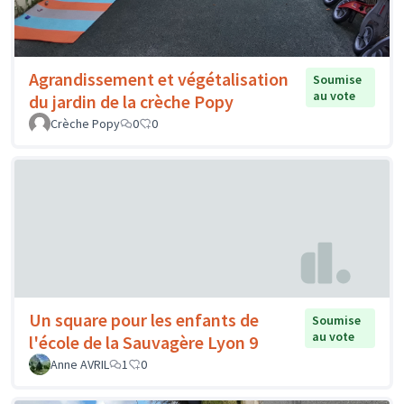
Agrandissement et végétalisation
Soumise
au vote
du jardin de la crèche Popy
Crèche Popy
0
0
Un square pour les enfants de
Soumise
au vote
l'école de la Sauvagère Lyon 9
Anne AVRIL
1
0