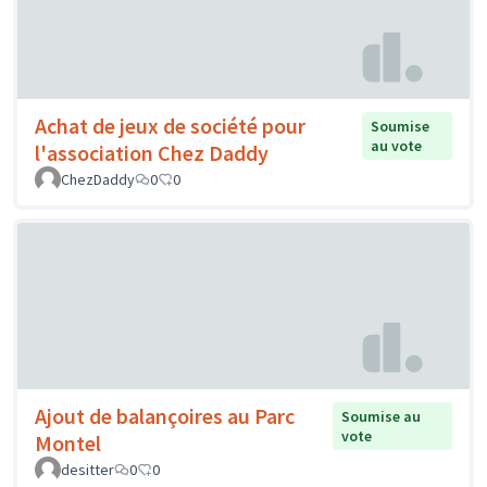
Achat de jeux de société pour
Soumise
au vote
l'association Chez Daddy
ChezDaddy
0
0
Ajout de balançoires au Parc
Soumise au
vote
Montel
desitter
0
0