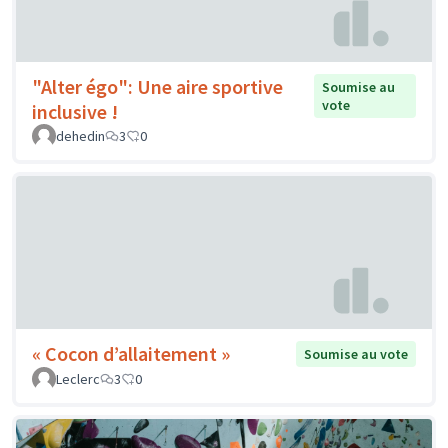
"Alter égo": Une aire sportive
Soumise au
vote
inclusive !
dehedin
3
0
« Cocon d’allaitement »
Soumise au vote
Leclerc
3
0