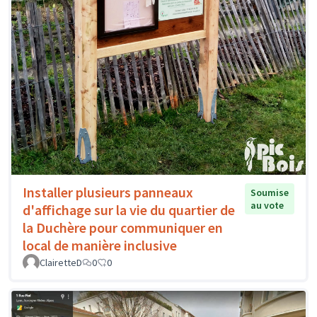
Installer plusieurs panneaux
Soumise
au vote
d'affichage sur la vie du quartier de
la Duchère pour communiquer en
local de manière inclusive
ClairetteD
0
0