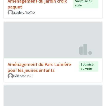
Aménagement du jardin croix
Soumise au
vote
paquet
alcolorz
0
0
Aménagement du Parc Lumière
Soumise
au vote
pour les jeunes enfants
Hélène
1
0