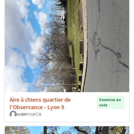
Aire à chiens quartier de
Soumise au
vote
l'Observance - Lyon 9
AUBRY
0
0