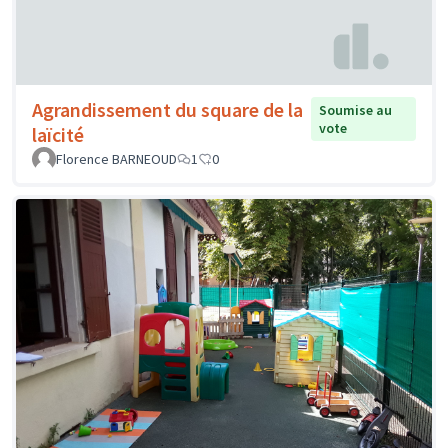
Agrandissement du square de la
Soumise au
vote
laïcité
Florence BARNEOUD
1
0