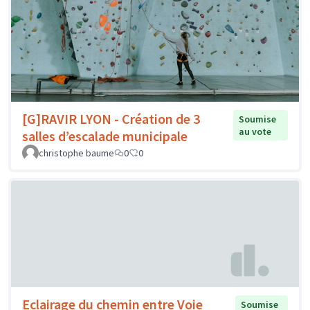
[G]RAVIR LYON - Création de 3
Soumise
au vote
salles d’escalade municipale
christophe baume
0
0
Eclairage du chemin entre Voie
Soumise