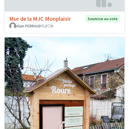
Mur de la MJC Monplaisir
Soumise au vote
Alain PERRAUD
2
0