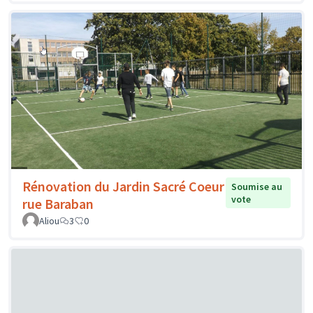
Rénovation du Jardin Sacré Coeur
Soumise au
vote
rue Baraban
Aliou
3
0