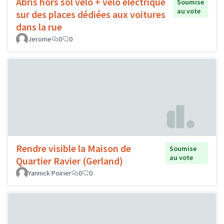
Abris hors sol vélo + vélo électrique
Soumise
au vote
sur des places dédiées aux voitures
dans la rue
Jerome
0
0
Rendre visible la Maison de
Soumise
au vote
Quartier Ravier (Gerland)
Yannick Poirier
0
0