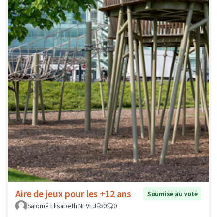
Aire de jeux pour les +12 ans
Soumise au vote
Salomé Elisabeth NEVEU
0
0