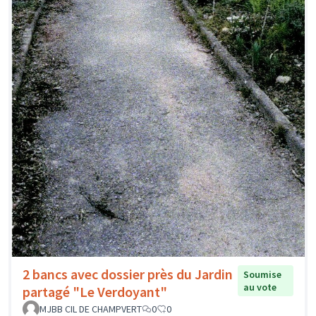
2 bancs avec dossier près du Jardin
Soumise
au vote
partagé "Le Verdoyant"
MJBB CIL DE CHAMPVERT
0
0