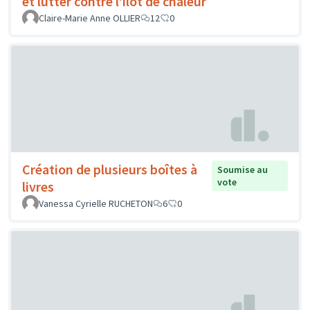
et lutter contre l’îlot de chaleur
Claire-Marie Anne OLLIER
12
0
Création de plusieurs boîtes à
Soumise au
vote
livres
Vanessa Cyrielle RUCHETON
6
0