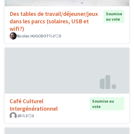
Des tables de travail/déjeuner/jeux
Soumise
au vote
dans les parcs (solaires, USB et
wifi?)
Nicolas HUGODOT
3
0
Café Culturel
Soumise au
vote
Intergénérationnel
JR
3
0