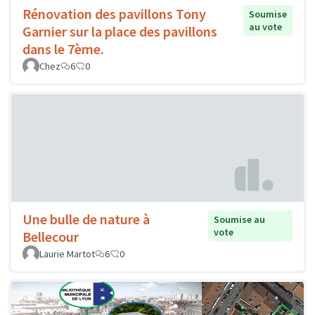
Rénovation des pavillons Tony
Soumise
au vote
Garnier sur la place des pavillons
dans le 7ème.
Chez
6
0
Une bulle de nature à
Soumise au
vote
Bellecour
Laurie Martot
6
0