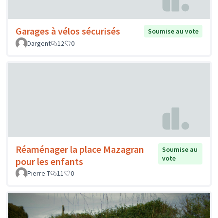
Garages à vélos sécurisés
Soumise au vote
Dargent
12
0
Réaménager la place Mazagran
Soumise au
vote
pour les enfants
Pierre T
11
0