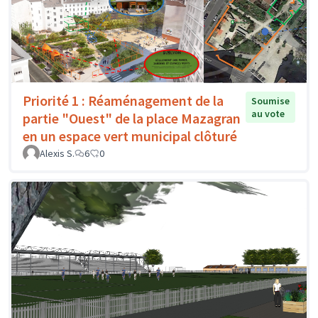
Priorité 1 : Réaménagement de la
Soumise
au vote
partie "Ouest" de la place Mazagran
en un espace vert municipal clôturé
Alexis S.
6
0