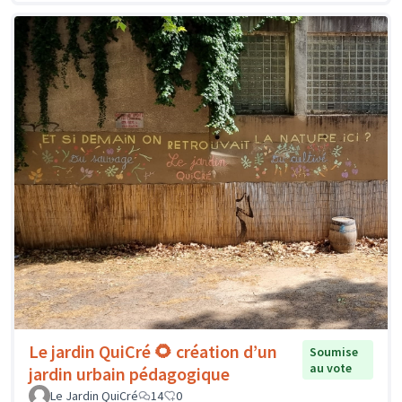
Le jardin QuiCré 🌻 création d’un
Soumise
au vote
jardin urbain pédagogique
Le Jardin QuiCré
14
0