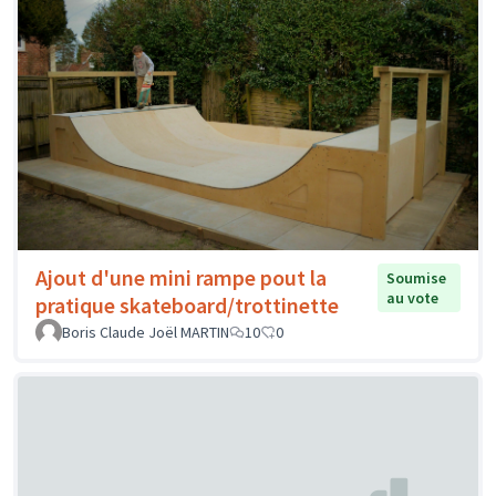
Ajout d'une mini rampe pout la
Soumise
au vote
pratique skateboard/trottinette
Boris Claude Joël MARTIN
10
0