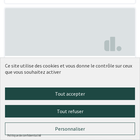
Végétaliser la dalle Artaud
Soumise au vote
Ce site utilise des cookies et vous donne le contrôle sur ceux
que vous souhaitez activer
Anouk Céline Julie FLAMANT
2
0
Tout accepter
Tout refuser
Personnaliser
Politique de confidentialité