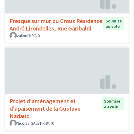
Fresque sur mur du Crous Résidence
Soumise
au vote
André Lirondelles, Rue Garibaldi
vallon
9
0
Projet d'aménagement et
Soumise
au vote
d'apaisement de la Gustave
Nadaud
Nicolas GALET
9
0