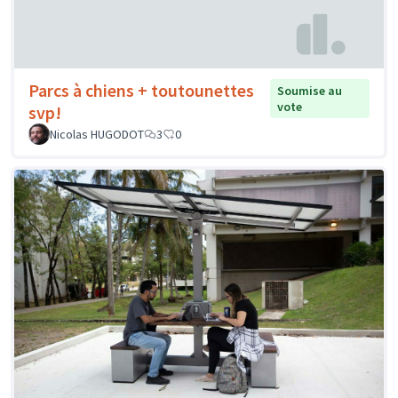
Parcs à chiens + toutounettes
Soumise au
vote
svp!
Nicolas HUGODOT
3
0