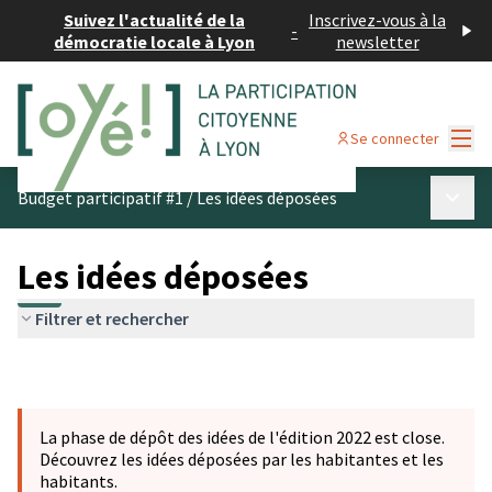
Suivez l'actualité de la
Inscrivez-vous à la
-
démocratie locale à Lyon
newsletter
Menu
Se connecter
Menu p
Budget participatif #1
/
Les idées déposées
Les idées déposées
Filtrer et rechercher
La phase de dépôt des idées de l'édition 2022 est close.
Découvrez les idées déposées par les habitantes et les
habitants.