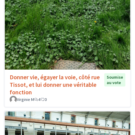
Donner vie, égayer la voie, côté rue
Soumise
au vote
Tissot, et lui donner une véritable
fonction
Virginie M
4
0