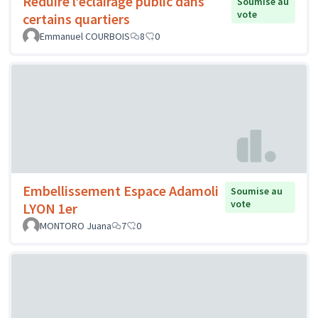
Réduire l’éclairage public dans
Soumise au
vote
certains quartiers
Emmanuel COURBOIS
8
0
Embellissement Espace Adamoli
Soumise au
vote
LYON 1er
MONTORO Juana
7
0