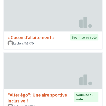
« Cocon d’allaitement »
Soumise au vote
Leclerc
3
0
"Alter égo": Une aire sportive
Soumise au
vote
inclusive !