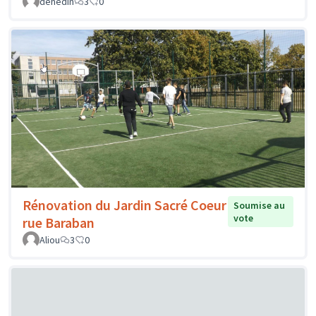
dehedin
3
0
Rénovation du Jardin Sacré Coeur
Soumise au
vote
rue Baraban
Aliou
3
0