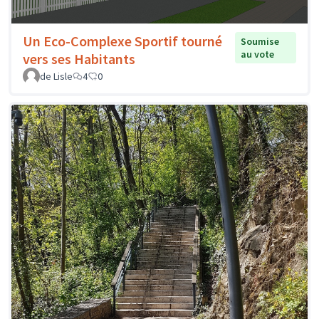
Un Eco-Complexe Sportif tourné
Soumise
au vote
vers ses Habitants
de Lisle
4
0