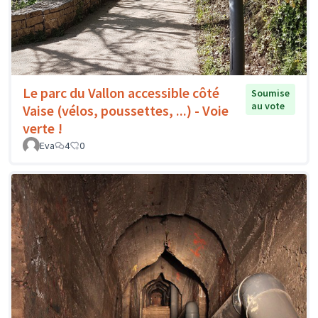
Le parc du Vallon accessible côté
Soumise
au vote
Vaise (vélos, poussettes, ...) - Voie
verte !
Eva
4
0