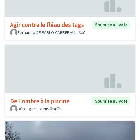
Agir contre le fléau des tags
Soumise au vote
Fernando DE PABLO CABRERA
4
0
De l'ombre à la piscine
Soumise au vote
Bérengère DENIS
4
0