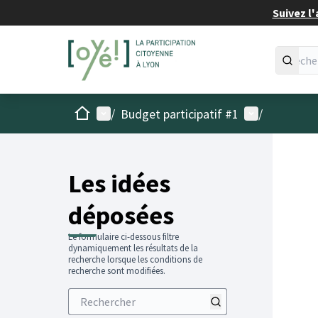
Suivez l'
Accueil
Menu principal
Menu utilisat
/
Budget participatif #1
/
Les idées
déposées
Le formulaire ci-dessous filtre
dynamiquement les résultats de la
recherche lorsque les conditions de
recherche sont modifiées.