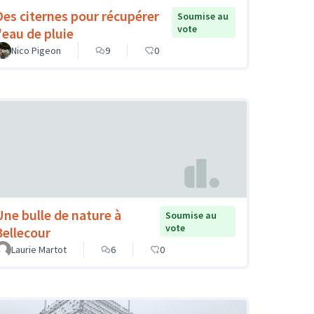
Des citernes pour récupérer
Soumise au
vote
l'eau de pluie
Nico Pigeon
9
0
Une bulle de nature à
Soumise au
vote
Bellecour
Laurie Martot
6
0