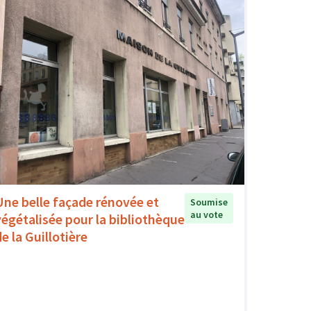
Une belle façade rénovée et
Soumise
au vote
végétalisée pour la bibliothèque
e la Guillotière