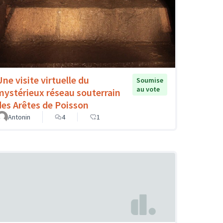
Une visite virtuelle du
Soumise
au vote
mystérieux réseau souterrain
des Arêtes de Poisson
Antonin
4
1