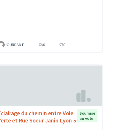
JOURDAN F.
0
0
Eclairage du chemin entre Voie
Soumise
au vote
Verte et Rue Soeur Janin Lyon 5