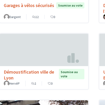
Garages à vélos sécurisés
Soumise au vote
Dargent
12
0
Démoustification ville de
Soumise au
vote
Lyon
HervéP
2
0