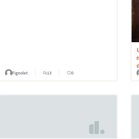
Fignolet
13
0