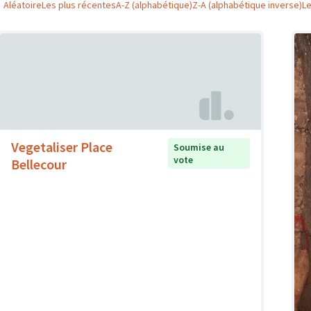
Aléatoire
Les plus récentes
A-Z (alphabétique)
Z-A (alphabétique inverse)
L
Vegetaliser Place
Soumise au
vote
Bellecour