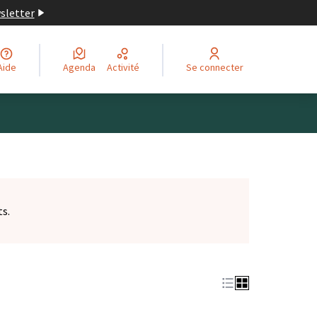
wsletter
Aide
Agenda
Activité
Se connecter
ts.
et)