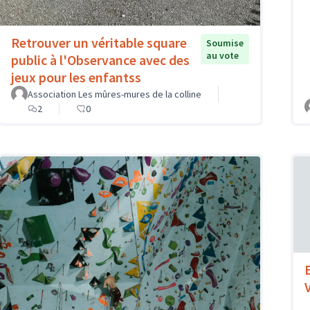
Retrouver un véritable square
Soumise
au vote
public à l'Observance avec des
jeux pour les enfantss
Association Les mûres-mures de la colline
2
0