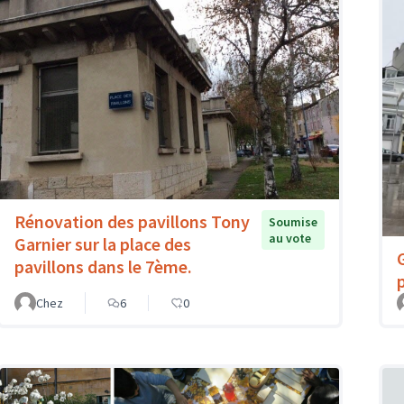
Rénovation des pavillons Tony
Soumise
au vote
Garnier sur la place des
pavillons dans le 7ème.
Chez
6
0