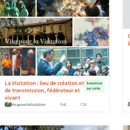
à
La Visitation : lieu de création et
Soumise
au vote
de transmission, fédérateur et
vivant
VisapourlaVisitation
0
0