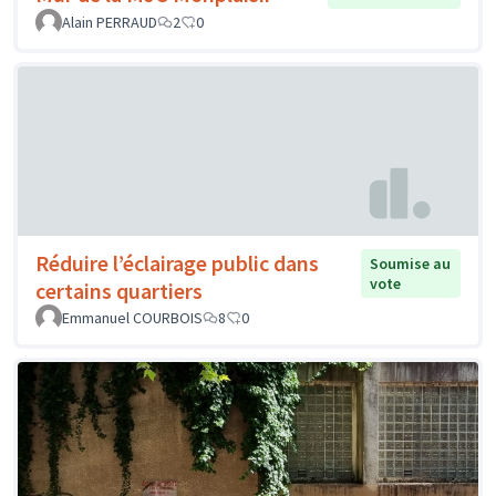
Alain PERRAUD
2
0
Réduire l’éclairage public dans
Soumise au
vote
certains quartiers
Emmanuel COURBOIS
8
0