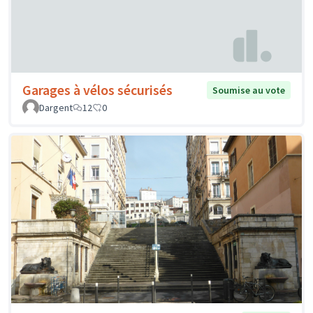
Garages à vélos sécurisés
Soumise au vote
Dargent
12
0