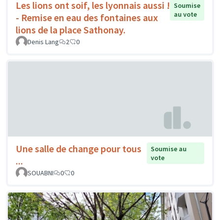
Les lions ont soif, les lyonnais aussi !
Soumise
au vote
- Remise en eau des fontaines aux
lions de la place Sathonay.
Denis Lang
2
0
Une salle de change pour tous
Soumise au
vote
...
SOUABNI
0
0