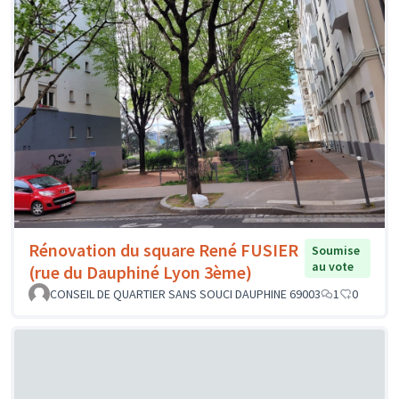
Rénovation du square René FUSIER
Soumise
au vote
(rue du Dauphiné Lyon 3ème)
CONSEIL DE QUARTIER SANS SOUCI DAUPHINE 69003
1
0