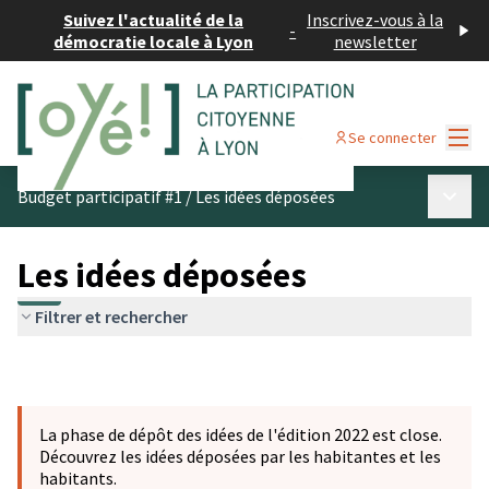
Suivez l'actualité de la
Inscrivez-vous à la
-
démocratie locale à Lyon
newsletter
Menu
Se connecter
Menu p
Budget participatif #1
/
Les idées déposées
Les idées déposées
Filtrer et rechercher
La phase de dépôt des idées de l'édition 2022 est close.
Découvrez les idées déposées par les habitantes et les
habitants.