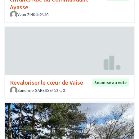
Ayasse
Yvan ZINK
2
0
Revaloriser le cœur de Vaise
Soumise au vote
Sandrine GARESSE
2
0