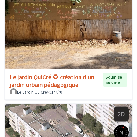
Le jardin QuiCré 🌻 création d’un
Soumise
au vote
jardin urbain pédagogique
Le Jardin QuiCré
14
0