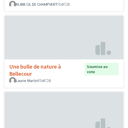
MJBB CIL DE CHAMPVERT
0
0
Une bulle de nature à
Soumise au
vote
Bellecour
Laurie Martot
6
0