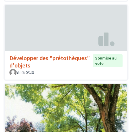
Développer des "prétothèques"
Soumise au
vote
d'objets
Yel
0
0