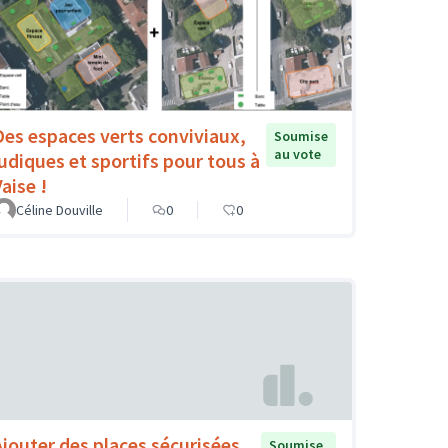
Des espaces verts conviviaux,
Soumise
au vote
ludiques et sportifs pour tous à
aise !
Céline Douville
0
0
Ajouter des places sécurisées
Soumise