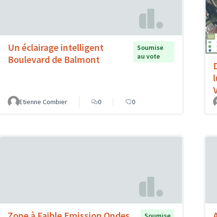
Un éclairage intelligent
Soumise
au vote
Boulevard de Balmont
V
Etienne Combier
0
0
Zone à Faible Emission Ondes
Soumise