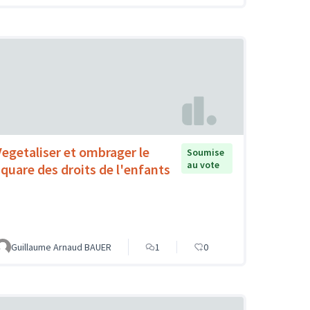
Vegetaliser et ombrager le
Soumise
au vote
square des droits de l'enfants
Guillaume Arnaud BAUER
1
0