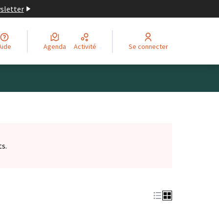
wsletter
Aide
Agenda
Activité
Se connecter
ts.
et)