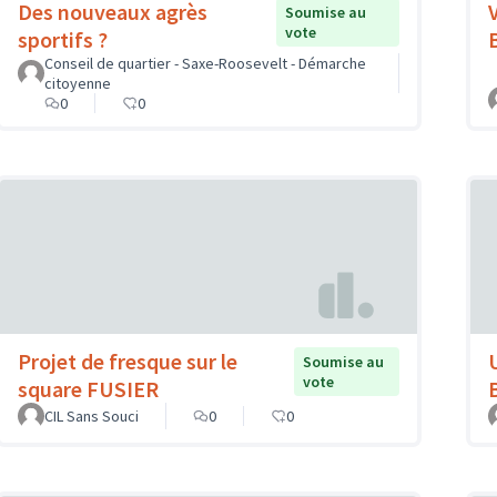
Des nouveaux agrès
Soumise au
vote
sportifs ?
Conseil de quartier - Saxe-Roosevelt - Démarche
citoyenne
0
0
Projet de fresque sur le
Soumise au
vote
square FUSIER
CIL Sans Souci
0
0