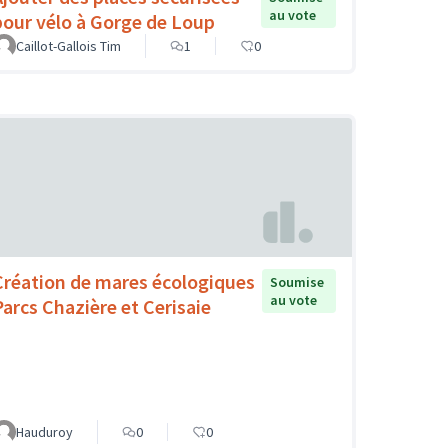
au vote
pour vélo à Gorge de Loup
Caillot-Gallois Tim
1
0
Création de mares écologiques
Soumise
au vote
Parcs Chazière et Cerisaie
Hauduroy
0
0