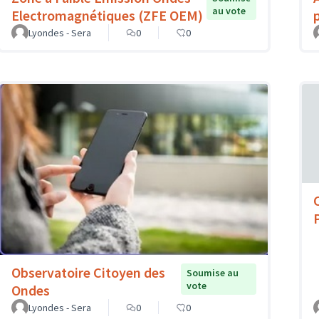
au vote
Electromagnétiques (ZFE OEM)
Lyondes - Sera
0
0
Observatoire Citoyen des
Soumise au
vote
Ondes
Lyondes - Sera
0
0