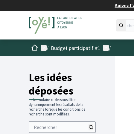
Suivez l'
Accueil
Menu principal
Menu utilisat
/
Budget participatif #1
/
Les idées
déposées
Le formulaire ci-dessous filtre
dynamiquement les résultats de la
recherche lorsque les conditions de
recherche sont modifiées.