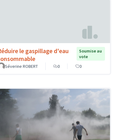
Réduire le gaspillage d'eau
Soumise au
vote
consommable
Séverine ROBERT
0
0