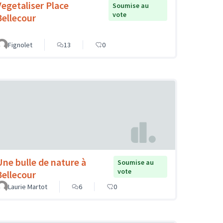
Vegetaliser Place
Soumise au
vote
Bellecour
Fignolet
13
0
Une bulle de nature à
Soumise au
vote
Bellecour
Laurie Martot
6
0