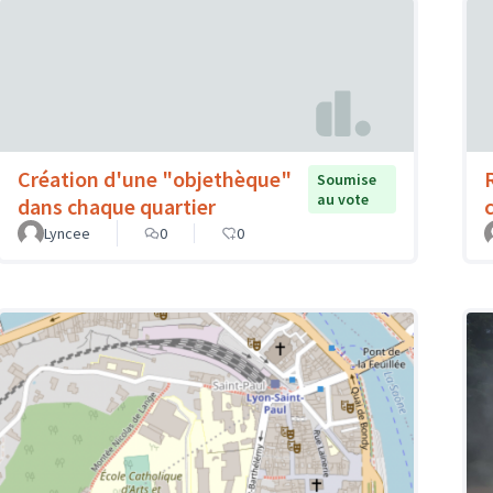
Création d'une "objethèque"
Soumise
au vote
dans chaque quartier
Lyncee
0
0