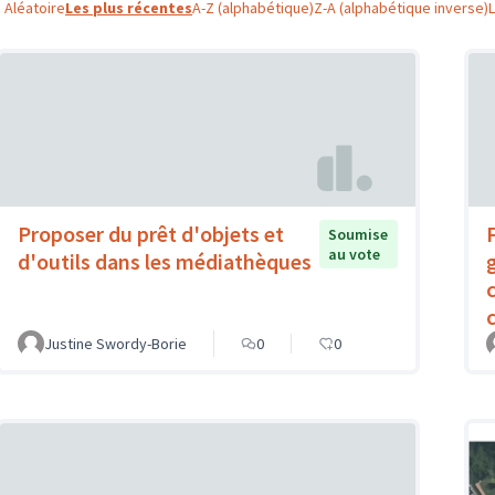
Aléatoire
Les plus récentes
A-Z (alphabétique)
Z-A (alphabétique inverse)
Proposer du prêt d'objets et
Soumise
au vote
d'outils dans les médiathèques
c
Justine Swordy-Borie
0
0