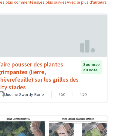
Les plus commentées
Les plus suivies
Avec le plus d'auteurs
Faire pousser des plantes
Soumise
au vote
grimpantes (lierre,
hèvrefeuille) sur les grilles des
city stades
Justine Swordy-Borie
0
0