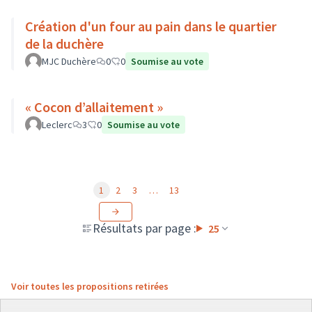
Création d'un four au pain dans le quartier
de la duchère
MJC Duchère
0
0
Soumise au vote
« Cocon d’allaitement »
Leclerc
3
0
Soumise au vote
1
2
3
…
13
Résultats par page :
25
Voir toutes les propositions retirées