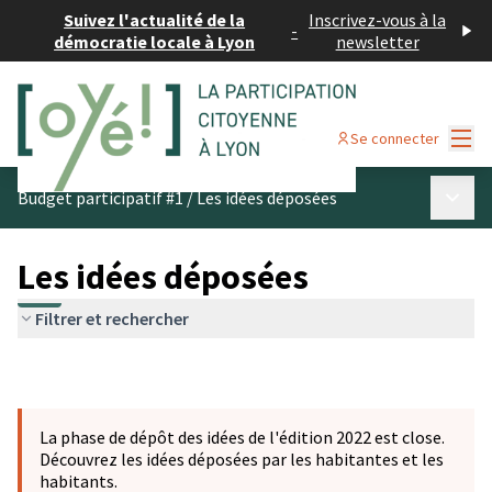
Suivez l'actualité de la
Inscrivez-vous à la
-
démocratie locale à Lyon
newsletter
Menu
Se connecter
Menu p
Budget participatif #1
/
Les idées déposées
Les idées déposées
Filtrer et rechercher
La phase de dépôt des idées de l'édition 2022 est close.
Découvrez les idées déposées par les habitantes et les
habitants.