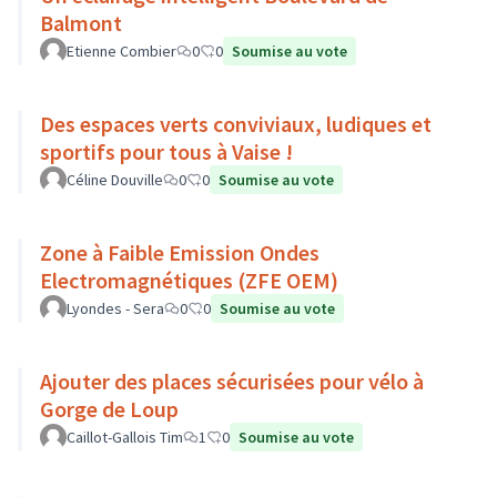
Balmont
Etienne Combier
0
0
Soumise au vote
Des espaces verts conviviaux, ludiques et
sportifs pour tous à Vaise !
Céline Douville
0
0
Soumise au vote
Zone à Faible Emission Ondes
Electromagnétiques (ZFE OEM)
Lyondes - Sera
0
0
Soumise au vote
Ajouter des places sécurisées pour vélo à
Gorge de Loup
Caillot-Gallois Tim
1
0
Soumise au vote