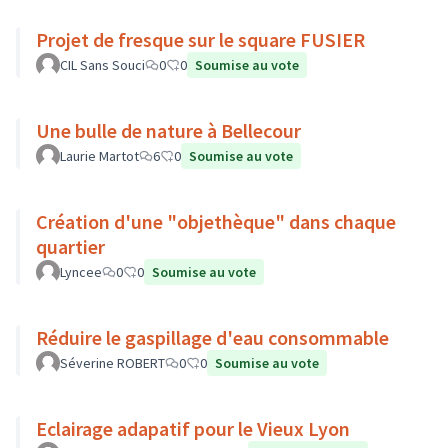
Projet de fresque sur le square FUSIER
CIL Sans Souci
0
0
Soumise au vote
Une bulle de nature à Bellecour
Laurie Martot
6
0
Soumise au vote
Création d'une "objethèque" dans chaque
quartier
Lyncee
0
0
Soumise au vote
Réduire le gaspillage d'eau consommable
Séverine ROBERT
0
0
Soumise au vote
Eclairage adapatif pour le Vieux Lyon