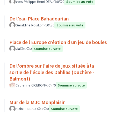
Yves Philippe Henri DEAL
0
0
Soumise au vote
De l’eau Place Bahadourian
Geraldine Rouillon
0
0
Soumise au vote
Place de l Europe création d un jeu de boules
Vial
0
0
Soumise au vote
De l'ombre sur l'aire de jeux située à la
sortie de l'école des Dahlias (Duchère -
Balmont)
Catherine CICERON
0
0
Soumise au vote
Mur de la MJC Monplaisir
Alain PERRAUD
2
0
Soumise au vote