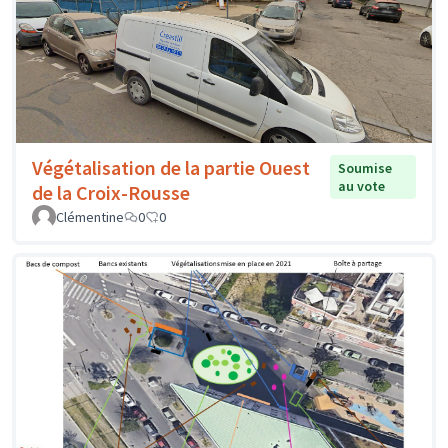
Végétalisation de la partie Ouest
Soumise
au vote
de la Croix-Rousse
Clémentine
0
0