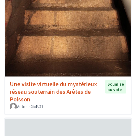
Une visite virtuelle du mystérieux
Soumise
au vote
réseau souterrain des Arêtes de
Poisson
Antonin
4
1