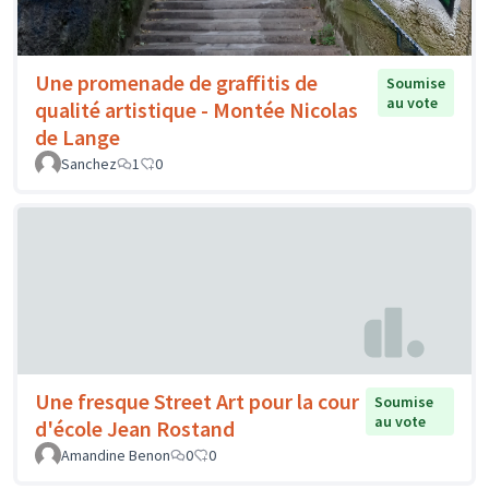
Une promenade de graffitis de
Soumise
au vote
qualité artistique - Montée Nicolas
de Lange
Sanchez
1
0
Une fresque Street Art pour la cour
Soumise
au vote
d'école Jean Rostand
Amandine Benon
0
0