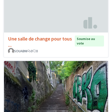
Une salle de change pour tous
Soumise au
vote
...
SOUABNI
0
0