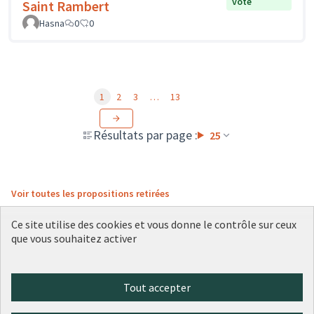
vote
Saint Rambert
Hasna
0
0
1
2
3
…
13
Résultats par page :
25
Voir toutes les propositions retirées
Ce site utilise des cookies et vous donne le contrôle sur ceux
que vous souhaitez activer
Conditions d'utilisation
Paramètres des cookies
Plateforme de participation citoyenne de la Ville de Lyon sur X
Plateforme de participation citoyenne de la Ville de Lyon sur Face
Plateforme de participation citoyenne de la Ville de Lyon sur 
Plateforme de participation citoyenne de la Ville de Lyo
Plateforme de participation citoyenne de la Ville d
Tout accepter
(Lien externe)
(Lien externe)
(Lien externe)
(Lien externe)
(Lien externe)