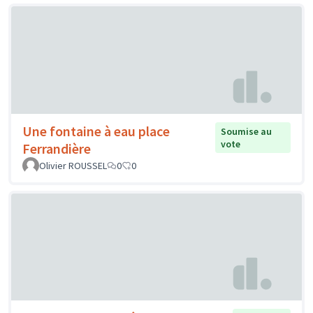
Une fontaine à eau place
Soumise au
vote
Ferrandière
Olivier ROUSSEL
0
0