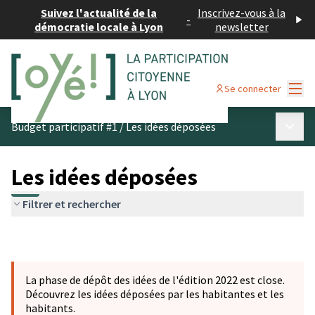
Suivez l'actualité de la
Inscrivez-vous à la
-
démocratie locale à Lyon
newsletter
Menu
Se connecter
Menu p
Budget participatif #1
/
Les idées déposées
Les idées déposées
Filtrer et rechercher
La phase de dépôt des idées de l'édition 2022 est close.
Découvrez les idées déposées par les habitantes et les
habitants.