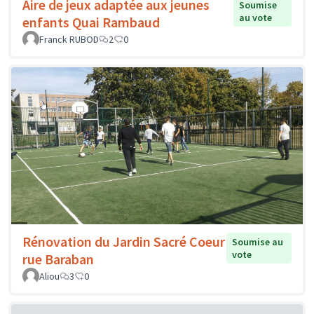
Aire de jeux adaptée aux jeunes
Soumise
au vote
enfants Quai Rambaud
Franck RUBOD
2
0
Rénovation du Jardin Sacré Coeur
Soumise au
vote
rue Baraban
Aliou
3
0