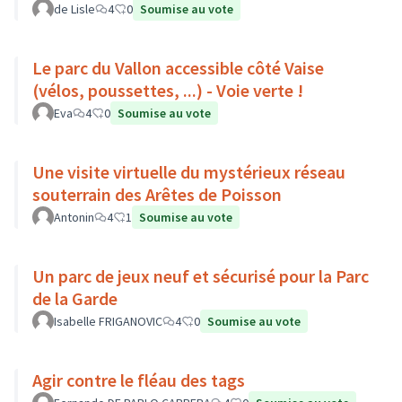
de Lisle
4
0
Soumise au vote
Le parc du Vallon accessible côté Vaise
(vélos, poussettes, ...) - Voie verte !
Eva
4
0
Soumise au vote
Une visite virtuelle du mystérieux réseau
souterrain des Arêtes de Poisson
Antonin
4
1
Soumise au vote
Un parc de jeux neuf et sécurisé pour la Parc
de la Garde
Isabelle FRIGANOVIC
4
0
Soumise au vote
Agir contre le fléau des tags