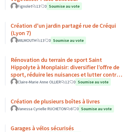
Fignolet
13
0
Soumise au vote
Création d'un jardin partagé rue de Créqui
(Lyon 7)
WILMOUTH
13
0
Soumise au vote
Rénovation du terrain de sport Saint
Hippolyte à Monplaisir: diversifier l’offre de
sport, réduire les nuisances et lutter contre
l’îlot de chaleur
Claire-Marie Anne OLLIER
12
0
Soumise au vote
Création de plusieurs boîtes à livres
Vanessa Cyrielle RUCHETON
6
0
Soumise au vote
Garages à vélos sécurisés