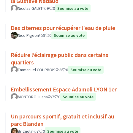
la Gustave Nadaud
Nicolas GALET
9
0
Soumise au vote
Des citernes pour récupérer l'eau de pluie
Nico Pigeon
9
0
Soumise au vote
Réduire l’éclairage public dans certains
quartiers
Emmanuel COURBOIS
8
0
Soumise au vote
Embellissement Espace Adamoli LYON 1er
MONTORO Juana
7
0
Soumise au vote
Un parcours sportif, gratuit et inclusif au
parc Blandan
Brignola
7
0
Soumise au vote