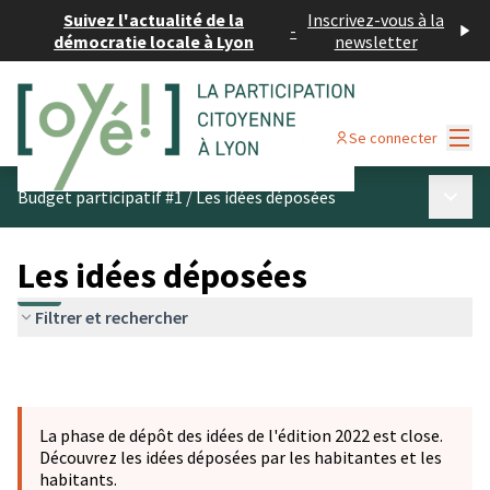
Suivez l'actualité de la
Inscrivez-vous à la
-
démocratie locale à Lyon
newsletter
Menu
Se connecter
Menu p
Budget participatif #1
/
Les idées déposées
Les idées déposées
Filtrer et rechercher
La phase de dépôt des idées de l'édition 2022 est close.
Découvrez les idées déposées par les habitantes et les
habitants.