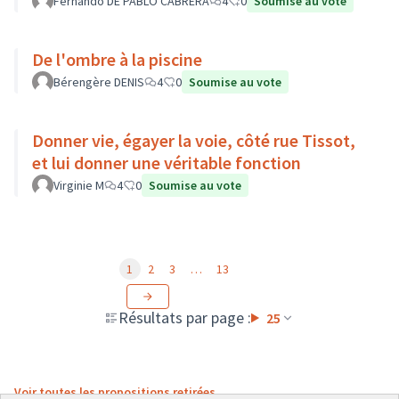
Fernando DE PABLO CABRERA
4
0
Soumise au vote
De l'ombre à la piscine
Bérengère DENIS
4
0
Soumise au vote
Donner vie, égayer la voie, côté rue Tissot,
et lui donner une véritable fonction
Virginie M
4
0
Soumise au vote
1
2
3
…
13
Résultats par page :
25
Voir toutes les propositions retirées