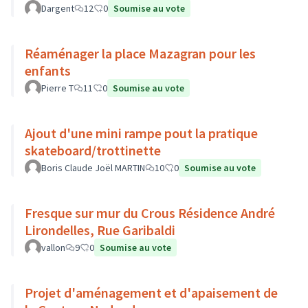
Dargent
12
0
Soumise au vote
Réaménager la place Mazagran pour les
enfants
Pierre T
11
0
Soumise au vote
Ajout d'une mini rampe pout la pratique
skateboard/trottinette
Boris Claude Joël MARTIN
10
0
Soumise au vote
Fresque sur mur du Crous Résidence André
Lirondelles, Rue Garibaldi
vallon
9
0
Soumise au vote
Projet d'aménagement et d'apaisement de