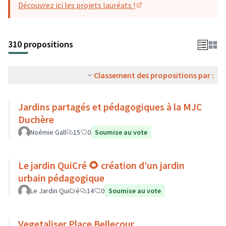
Découvrez ici les projets lauréats !
(S'ouvre dans un nouvel o
310 propositions
Classement des propositions par :
Jardins partagés et pédagogiques à la MJC
Duchère
Noémie Gall
15
0
Soumise au vote
Le jardin QuiCré 🌻 création d’un jardin
urbain pédagogique
Le Jardin QuiCré
14
0
Soumise au vote
Vegetaliser Place Bellecour