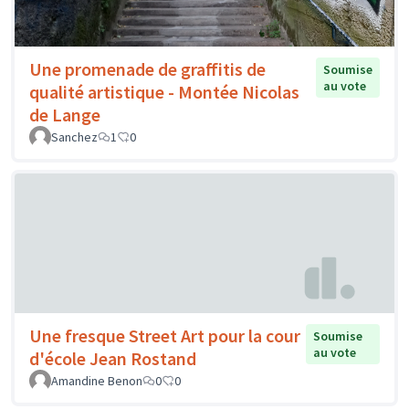
Une promenade de graffitis de
Soumise
au vote
qualité artistique - Montée Nicolas
de Lange
Sanchez
1
0
Une fresque Street Art pour la cour
Soumise
au vote
d'école Jean Rostand
Amandine Benon
0
0