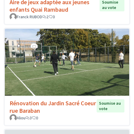
Aire de jeux adaptée aux jeunes
Soumise
au vote
enfants Quai Rambaud
Franck RUBOD
2
0
Rénovation du Jardin Sacré Coeur
Soumise au
vote
rue Baraban
Aliou
3
0