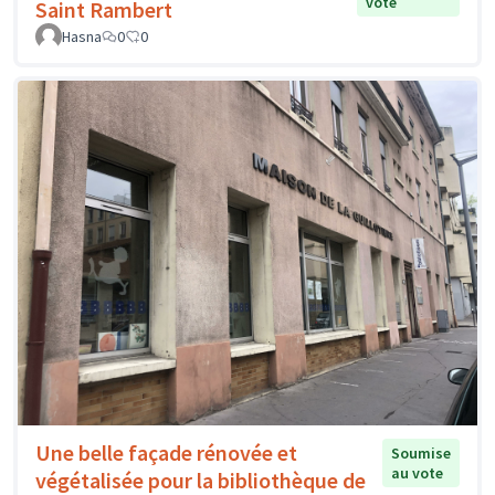
vote
Saint Rambert
Hasna
0
0
Une belle façade rénovée et
Soumise
au vote
végétalisée pour la bibliothèque de