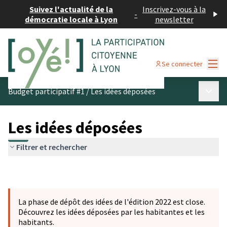
Suivez l'actualité de la
Inscrivez-vous à la
-
démocratie locale à Lyon
newsletter
Menu
Se connecter
Menu p
Budget participatif #1
/
Les idées déposées
Les idées déposées
Filtrer et rechercher
La phase de dépôt des idées de l'édition 2022 est close.
Découvrez les idées déposées par les habitantes et les
habitants.