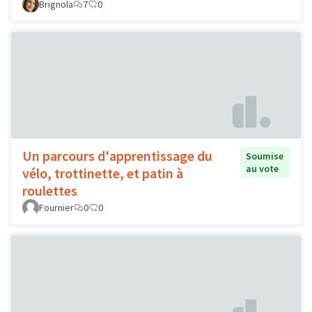
Brignola
7
0
Un parcours d'apprentissage du
Soumise
au vote
vélo, trottinette, et patin à
roulettes
Fournier
0
0