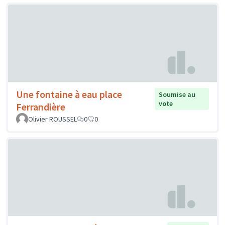
Une fontaine à eau place
Soumise au
vote
Ferrandière
Olivier ROUSSEL
0
0