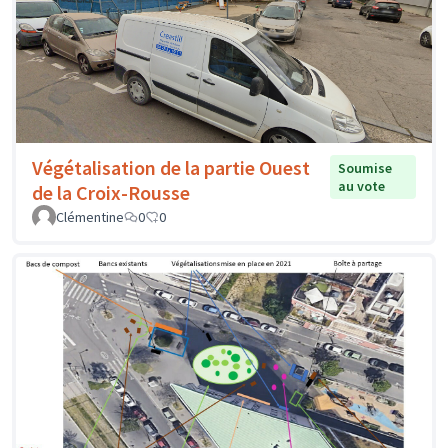
Végétalisation de la partie Ouest
Soumise
au vote
de la Croix-Rousse
Clémentine
0
0