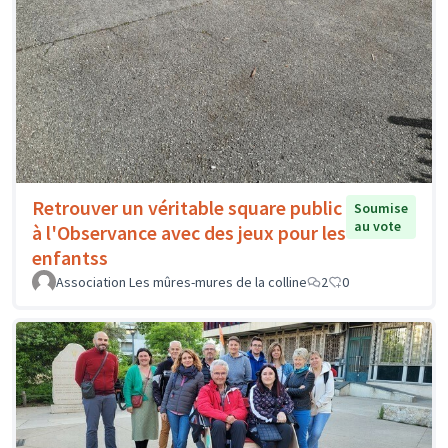
Retrouver un véritable square public
Soumise
au vote
à l'Observance avec des jeux pour les
enfantss
Association Les mûres-mures de la colline
2
0