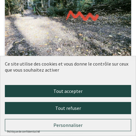
Un banc Parc de la Garde
Soumise au
Ce site utilise des cookies et vous donne le contrôle sur ceux
vote
que vous souhaitez activer
(5ème)
MJBB CIL DE CHAMPVERT
0
0
Tout accepter
Tout refuser
Personnaliser
Politique de confidentialité