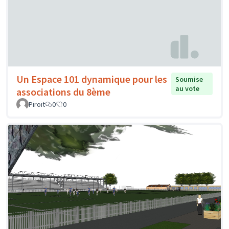
Un Espace 101 dynamique pour les
Soumise
au vote
associations du 8ème
Piroit
0
0