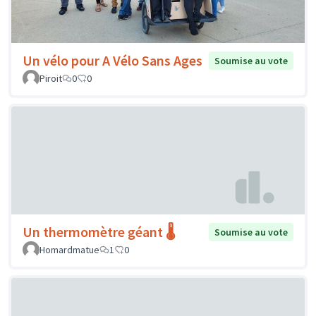
Un vélo pour A Vélo Sans Ages
Soumise au vote
Piroit
0
0
Un thermomètre géant 🌡️
Soumise au vote
Homardmatue
1
0