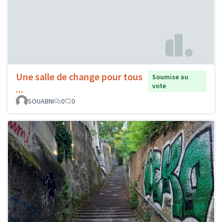
Une salle de change pour tous
Soumise au
vote
...
SOUABNI
0
0