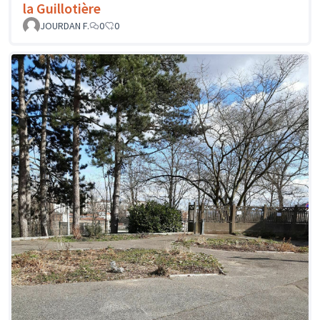
la Guillotière
JOURDAN F.
0
0