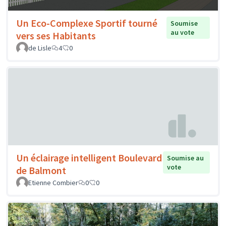
Un Eco-Complexe Sportif tourné
Soumise
au vote
vers ses Habitants
de Lisle
4
0
Un éclairage intelligent Boulevard
Soumise au
vote
de Balmont
Etienne Combier
0
0