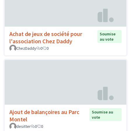
Achat de jeux de société pour
Soumise
au vote
l'association Chez Daddy
ChezDaddy
0
0
Ajout de balançoires au Parc
Soumise au
vote
Montel
desitter
0
0