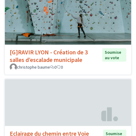
[G]RAVIR LYON - Création de 3
Soumise
au vote
salles d’escalade municipale
christophe baume
0
0
Eclairage du chemin entre Voie
Soumise