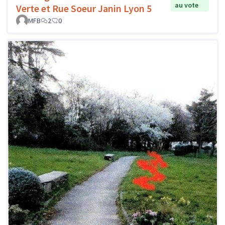
au vote
Verte et Rue Soeur Janin Lyon 5
MFB
2
0