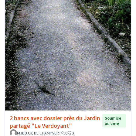
2 bancs avec dossier près du Jardin
Soumise
au vote
partagé "Le Verdoyant"
MJBB CIL DE CHAMPVERT
0
0