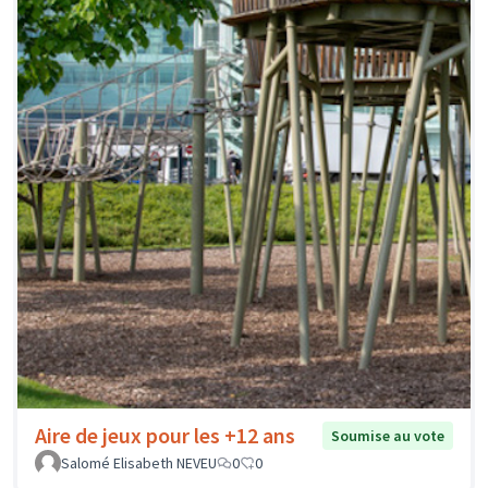
Aire de jeux pour les +12 ans
Soumise au vote
Salomé Elisabeth NEVEU
0
0