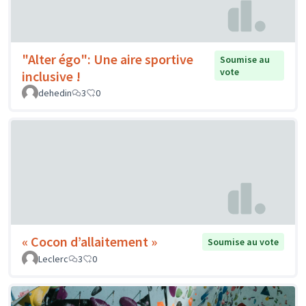
"Alter égo": Une aire sportive
Soumise au
vote
inclusive !
dehedin
3
0
« Cocon d’allaitement »
Soumise au vote
Leclerc
3
0