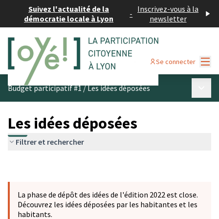
Suivez l'actualité de la
Inscrivez-vous à la
-
démocratie locale à Lyon
newsletter
Menu
Se connecter
Menu p
Budget participatif #1
/
Les idées déposées
Les idées déposées
Filtrer et rechercher
La phase de dépôt des idées de l'édition 2022 est close.
Découvrez les idées déposées par les habitantes et les
habitants.