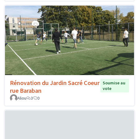
Rénovation du Jardin Sacré Coeur
Soumise au
vote
rue Baraban
Aliou
3
0