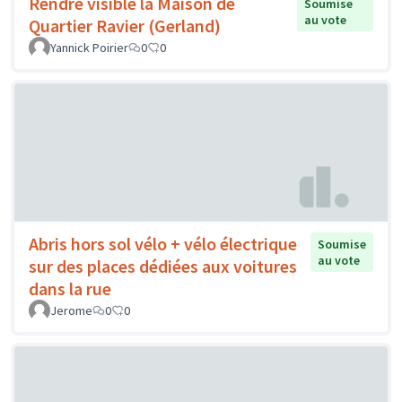
Rendre visible la Maison de
Soumise
au vote
Quartier Ravier (Gerland)
Yannick Poirier
0
0
Abris hors sol vélo + vélo électrique
Soumise
au vote
sur des places dédiées aux voitures
dans la rue
Jerome
0
0