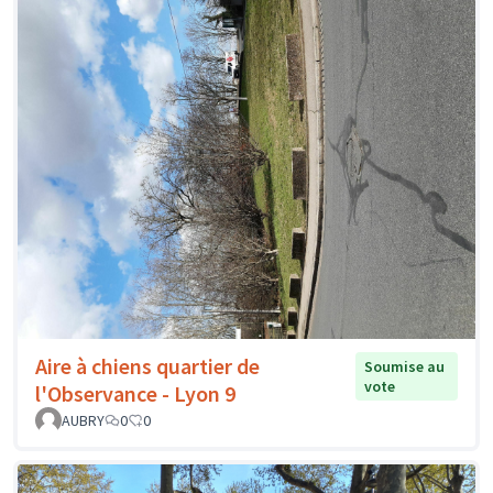
Aire à chiens quartier de
Soumise au
vote
l'Observance - Lyon 9
AUBRY
0
0