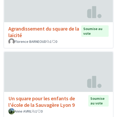
Agrandissement du square de la
Soumise au
vote
laïcité
Florence BARNEOUD
1
0
Un square pour les enfants de
Soumise
au vote
l'école de la Sauvagère Lyon 9
Anne AVRIL
1
0