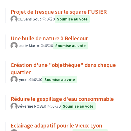
Projet de fresque sur le square FUSIER
CIL Sans Souci
0
0
Soumise au vote
Une bulle de nature à Bellecour
Laurie Martot
6
0
Soumise au vote
Création d'une "objethèque" dans chaque
quartier
Lyncee
0
0
Soumise au vote
Réduire le gaspillage d'eau consommable
Séverine ROBERT
0
0
Soumise au vote
Eclairage adapatif pour le Vieux Lyon