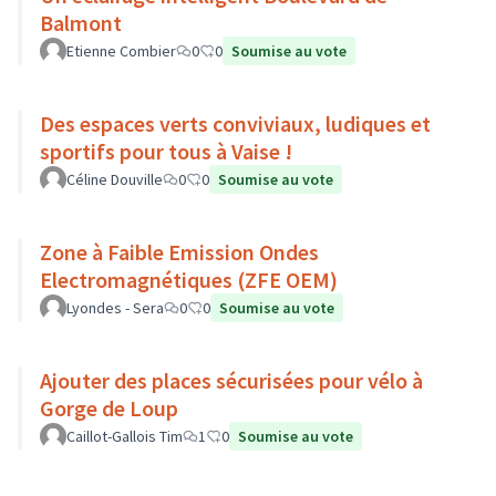
Balmont
Etienne Combier
0
0
Soumise au vote
Des espaces verts conviviaux, ludiques et
sportifs pour tous à Vaise !
Céline Douville
0
0
Soumise au vote
Zone à Faible Emission Ondes
Electromagnétiques (ZFE OEM)
Lyondes - Sera
0
0
Soumise au vote
Ajouter des places sécurisées pour vélo à
Gorge de Loup
Caillot-Gallois Tim
1
0
Soumise au vote