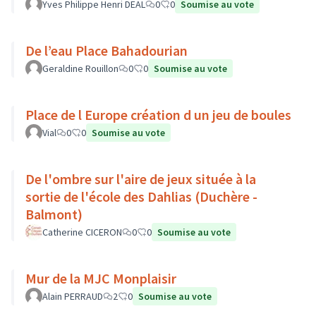
Yves Philippe Henri DEAL
0
0
Soumise au vote
De l’eau Place Bahadourian
Geraldine Rouillon
0
0
Soumise au vote
Place de l Europe création d un jeu de boules
Vial
0
0
Soumise au vote
De l'ombre sur l'aire de jeux située à la
sortie de l'école des Dahlias (Duchère -
Balmont)
Catherine CICERON
0
0
Soumise au vote
Mur de la MJC Monplaisir
Alain PERRAUD
2
0
Soumise au vote