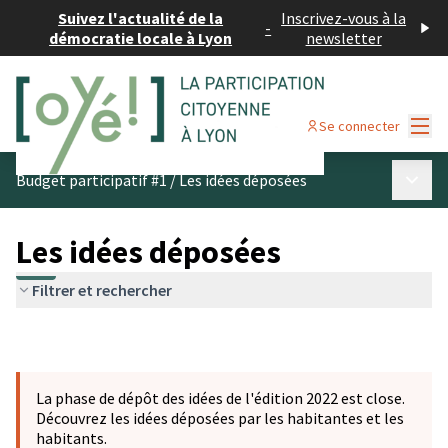
Suivez l'actualité de la
Inscrivez-vous à la
-
démocratie locale à Lyon
newsletter
Menu
Se connecter
Menu p
Budget participatif #1
/
Les idées déposées
Les idées déposées
Filtrer et rechercher
La phase de dépôt des idées de l'édition 2022 est close.
Découvrez les idées déposées par les habitantes et les
habitants.