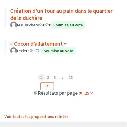
Création d'un four au pain dans le quartier
de la duchère
MJC Duchère
0
0
Soumise au vote
« Cocon d’allaitement »
Leclerc
3
0
Soumise au vote
1
2
3
…
13
Résultats par page :
25
Voir toutes les propositions retirées