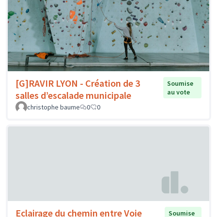
[G]RAVIR LYON - Création de 3
Soumise
au vote
salles d’escalade municipale
christophe baume
0
0
Eclairage du chemin entre Voie
Soumise