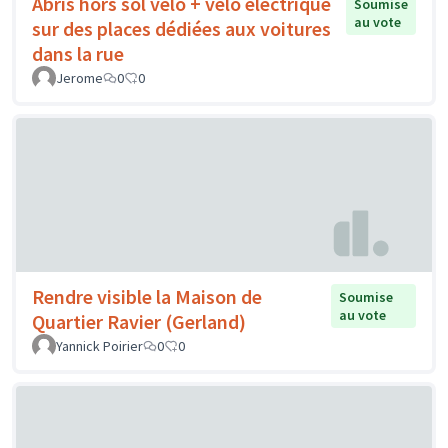
Abris hors sol vélo + vélo électrique
Soumise
au vote
sur des places dédiées aux voitures
dans la rue
Jerome
0
0
Rendre visible la Maison de
Soumise
au vote
Quartier Ravier (Gerland)
Yannick Poirier
0
0