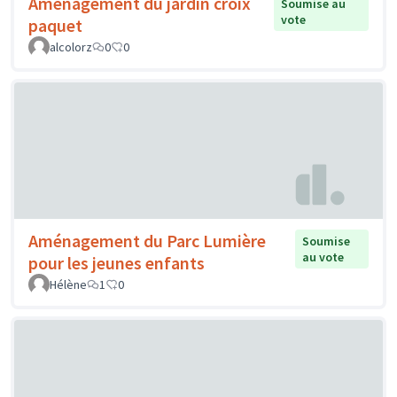
Aménagement du jardin croix
Soumise au
vote
paquet
alcolorz
0
0
Aménagement du Parc Lumière
Soumise
au vote
pour les jeunes enfants
Hélène
1
0