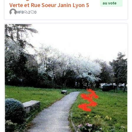
au vote
Verte et Rue Soeur Janin Lyon 5
MFB
2
0