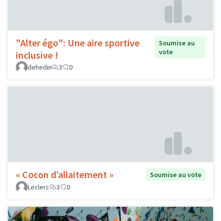
"Alter égo": Une aire sportive
Soumise au
vote
inclusive !
dehedin
3
0
« Cocon d’allaitement »
Soumise au vote
Leclerc
3
0