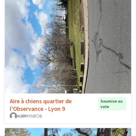
Aire à chiens quartier de
Soumise au
vote
l'Observance - Lyon 9
AUBRY
0
0