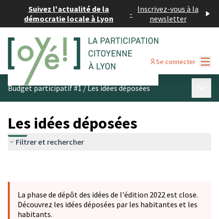
Suivez l'actualité de la
Inscrivez-vous à la
-
démocratie locale à Lyon
newsletter
Menu
Se connecter
Menu p
Budget participatif #1
/
Les idées déposées
Les idées déposées
Filtrer et rechercher
La phase de dépôt des idées de l'édition 2022 est close.
Découvrez les idées déposées par les habitantes et les
habitants.