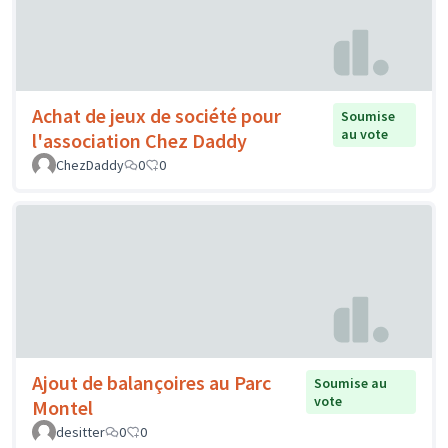
Achat de jeux de société pour
Soumise
au vote
l'association Chez Daddy
ChezDaddy
0
0
Ajout de balançoires au Parc
Soumise au
vote
Montel
desitter
0
0