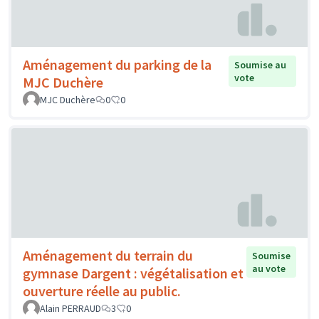
Aménagement du parking de la
Soumise au
vote
MJC Duchère
MJC Duchère
0
0
Aménagement du terrain du
Soumise
au vote
gymnase Dargent : végétalisation et
ouverture réelle au public.
Alain PERRAUD
3
0