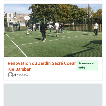
Rénovation du Jardin Sacré Coeur
Soumise au
vote
rue Baraban
Aliou
3
0