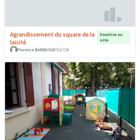
Agrandissement du square de la
Soumise au
vote
laïcité
Florence BARNEOUD
1
0