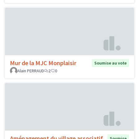
Mur de la MJC Monplaisir
Soumise au vote
Alain PERRAUD
2
0
Aménagement du village associatif,
Soumise