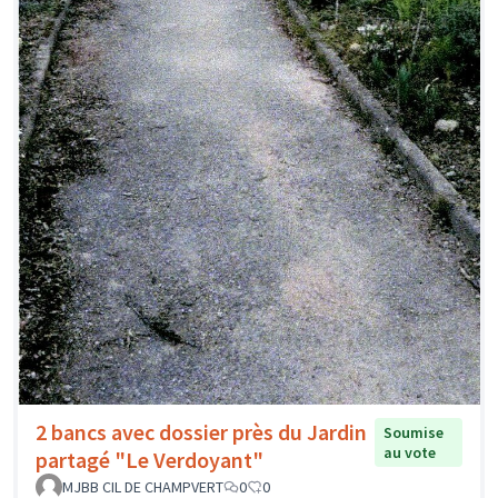
2 bancs avec dossier près du Jardin
Soumise
au vote
partagé "Le Verdoyant"
MJBB CIL DE CHAMPVERT
0
0