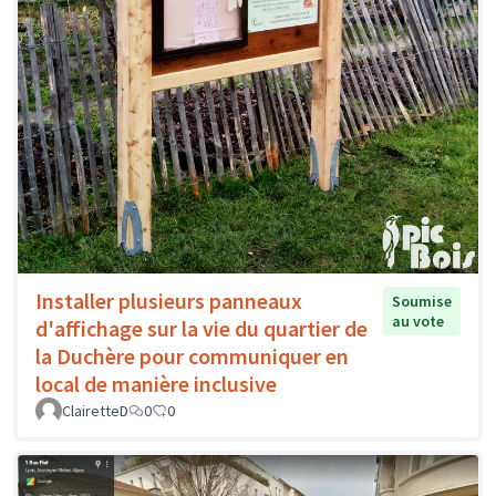
Installer plusieurs panneaux
Soumise
au vote
d'affichage sur la vie du quartier de
la Duchère pour communiquer en
local de manière inclusive
ClairetteD
0
0