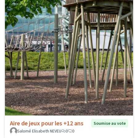
Aire de jeux pour les +12 ans
Soumise au vote
Salomé Elisabeth NEVEU
0
0