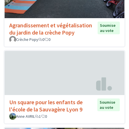
Agrandissement et végétalisation
Soumise
au vote
du jardin de la crèche Popy
Crèche Popy
0
0
Un square pour les enfants de
Soumise
au vote
l'école de la Sauvagère Lyon 9
Anne AVRIL
1
0