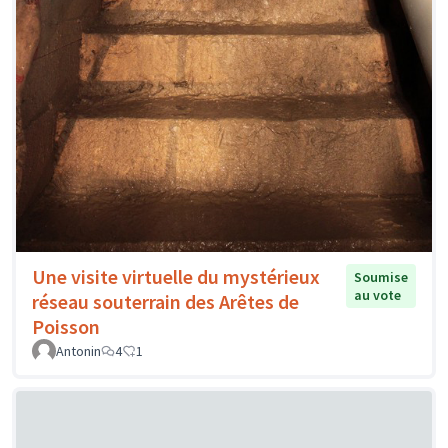
Une visite virtuelle du mystérieux
Soumise
au vote
réseau souterrain des Arêtes de
Poisson
Antonin
4
1