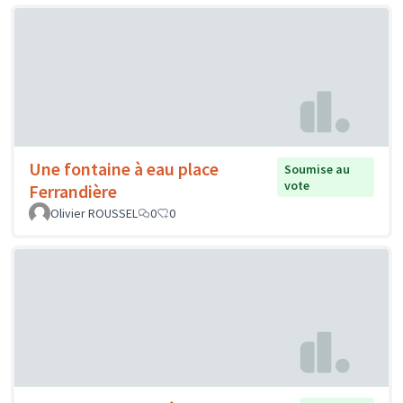
Une fontaine à eau place
Soumise au
vote
Ferrandière
Olivier ROUSSEL
0
0