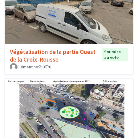
Végétalisation de la partie Ouest
Soumise
au vote
de la Croix-Rousse
Clémentine
0
0