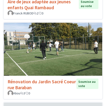
Aire de jeux adaptée aux jeunes
Soumise
au vote
enfants Quai Rambaud
Franck RUBOD
2
0
Rénovation du Jardin Sacré Coeur
Soumise au
vote
rue Baraban
Aliou
3
0