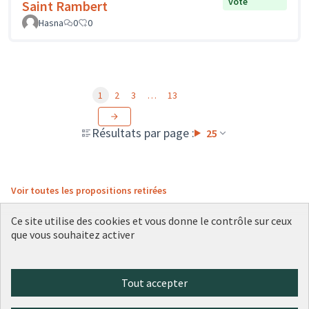
vote
Saint Rambert
Hasna
0
0
1
2
3
…
13
Résultats par page :
25
Voir toutes les propositions retirées
Ce site utilise des cookies et vous donne le contrôle sur ceux
que vous souhaitez activer
Conditions d'utilisation
Paramètres des cookies
Plateforme de participation citoyenne de la Ville de Lyon sur X
Plateforme de participation citoyenne de la Ville de Lyon sur Face
Plateforme de participation citoyenne de la Ville de Lyon sur 
Plateforme de participation citoyenne de la Ville de Lyo
Plateforme de participation citoyenne de la Ville d
Tout accepter
(Lien externe)
(Lien externe)
(Lien externe)
(Lien externe)
(Lien externe)