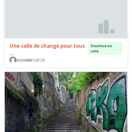
Une salle de change pour tous
Soumise au
vote
...
SOUABNI
0
0