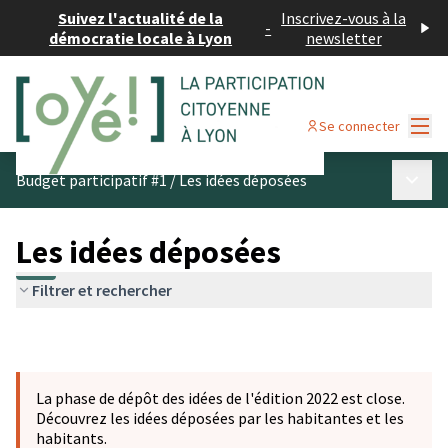
Suivez l'actualité de la
Inscrivez-vous à la
-
démocratie locale à Lyon
newsletter
Menu
Se connecter
Menu p
Budget participatif #1
/
Les idées déposées
Les idées déposées
Filtrer et rechercher
La phase de dépôt des idées de l'édition 2022 est close.
Découvrez les idées déposées par les habitantes et les
habitants.