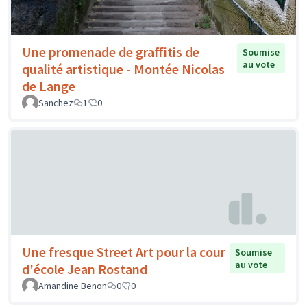
Une promenade de graffitis de
Soumise
au vote
qualité artistique - Montée Nicolas
de Lange
Sanchez
1
0
Une fresque Street Art pour la cour
Soumise
au vote
d'école Jean Rostand
Amandine Benon
0
0