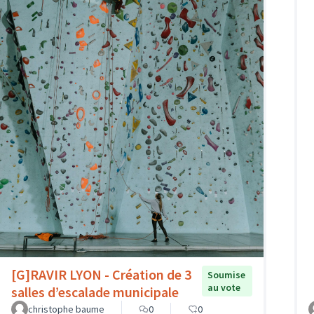
[G]RAVIR LYON - Création de 3
Soumise
au vote
salles d’escalade municipale
christophe baume
0
0