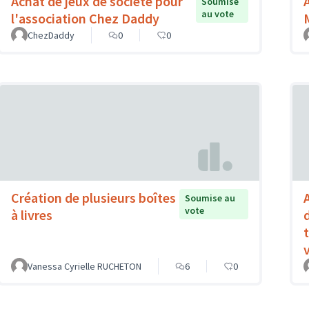
Achat de jeux de société pour
Soumise
au vote
l'association Chez Daddy
ChezDaddy
0
0
Création de plusieurs boîtes
Soumise au
vote
à livres
Vanessa Cyrielle RUCHETON
6
0