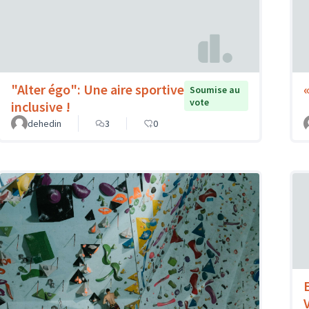
"Alter égo": Une aire sportive
Soumise au
vote
inclusive !
dehedin
3
0