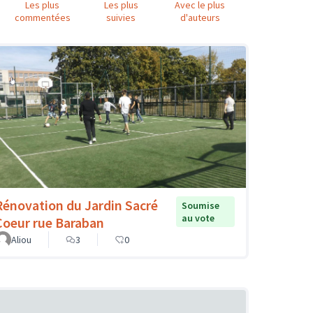
Les plus
Les plus
Avec le plus
commentées
suivies
d'auteurs
Rénovation du Jardin Sacré
Soumise
au vote
Coeur rue Baraban
Aliou
3
0