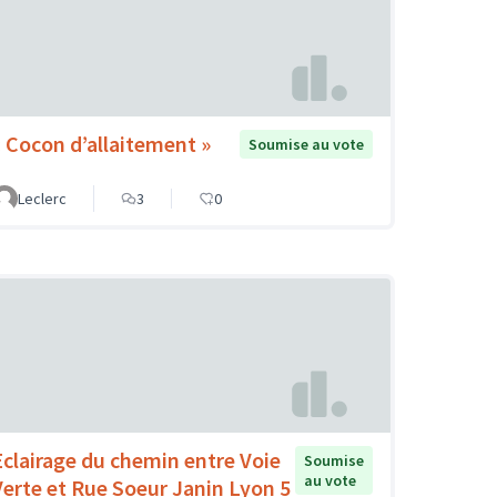
« Cocon d’allaitement »
Soumise au vote
Leclerc
3
0
Eclairage du chemin entre Voie
Soumise
au vote
Verte et Rue Soeur Janin Lyon 5