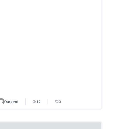
Dargent
12
0