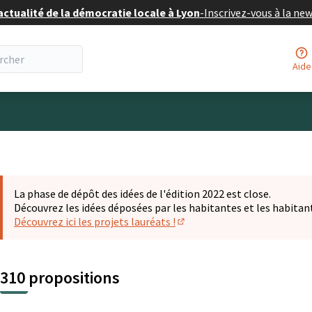
actualité de la démocratie locale à Lyon
-
Inscrivez-vous à la ne
Aide
eur
La phase de dépôt des idées de l'édition 2022 est close.
Découvrez les idées déposées par les habitantes et les habitan
Découvrez ici les projets lauréats !
(S'ouvre dans un nouvel ongl
310 propositions