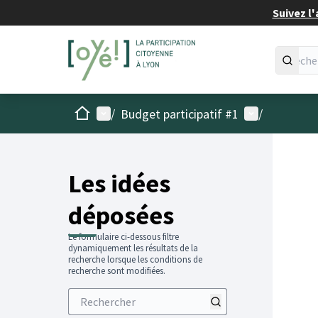
Suivez l'
Accueil
Menu principal
Menu utilisat
/
Budget participatif #1
/
Les idées
déposées
Le formulaire ci-dessous filtre
dynamiquement les résultats de la
recherche lorsque les conditions de
recherche sont modifiées.