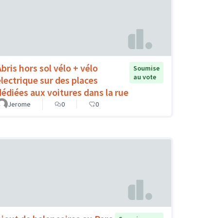
Abris hors sol vélo + vélo
Soumise
au vote
électrique sur des places
dédiées aux voitures dans la rue
Jerome
0
0