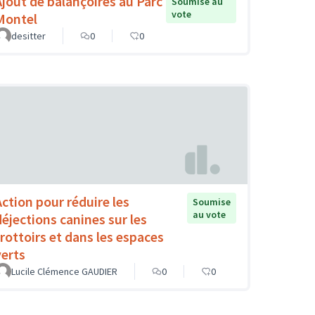
Ajout de balançoires au Parc
Soumise au
vote
Montel
desitter
0
0
Action pour réduire les
Soumise
au vote
déjections canines sur les
trottoirs et dans les espaces
verts
Lucile Clémence GAUDIER
0
0