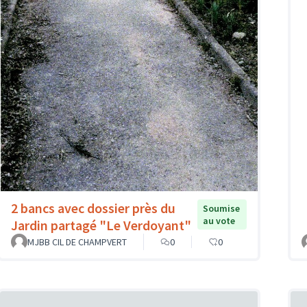
2 bancs avec dossier près du
Soumise
au vote
Jardin partagé "Le Verdoyant"
MJBB CIL DE CHAMPVERT
0
0