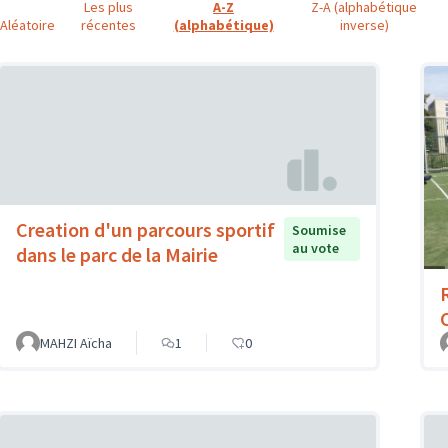
Les plus
A-Z
Z-A (alphabétique
Aléatoire
récentes
(alphabétique)
inverse)
Creation d'un parcours sportif
Soumise
au vote
dans le parc de la Mairie
MAHZI Aïcha
1
0