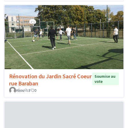
Rénovation du Jardin Sacré Coeur
Soumise au
vote
rue Baraban
Aliou
3
0