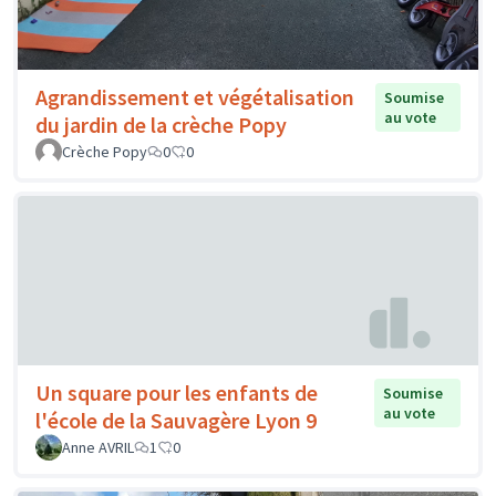
Agrandissement et végétalisation
Soumise
au vote
du jardin de la crèche Popy
Crèche Popy
0
0
Un square pour les enfants de
Soumise
au vote
l'école de la Sauvagère Lyon 9
Anne AVRIL
1
0