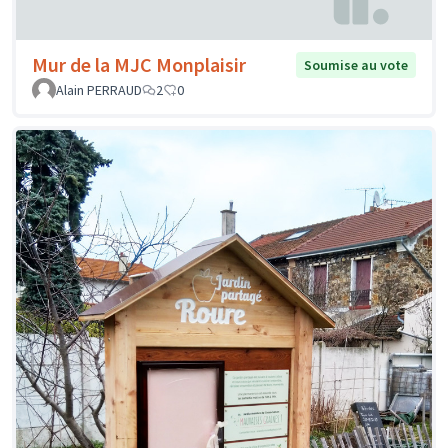
Mur de la MJC Monplaisir
Soumise au vote
Alain PERRAUD
2
0