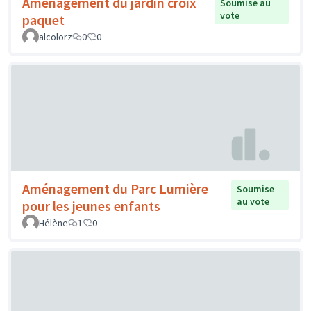
Aménagement du jardin croix
Soumise au
vote
paquet
alcolorz
0
0
Aménagement du Parc Lumière
Soumise
au vote
pour les jeunes enfants
Hélène
1
0