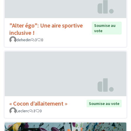
"Alter égo": Une aire sportive
Soumise au
vote
inclusive !
dehedin
3
0
« Cocon d’allaitement »
Soumise au vote
Leclerc
3
0