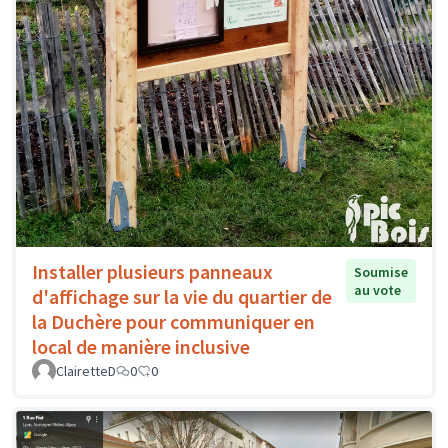
Installer plusieurs panneaux
Soumise
au vote
d'affichage sur la vie du quartier de
la Duchère pour communiquer en
local de manière inclusive
ClairetteD
0
0