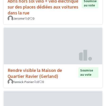
Abris hors sol vélo + vélo électrique
Soumise
au vote
sur des places dédiées aux voitures
dans la rue
Jerome
0
0
Rendre visible la Maison de
Soumise
au vote
Quartier Ravier (Gerland)
Yannick Poirier
0
0