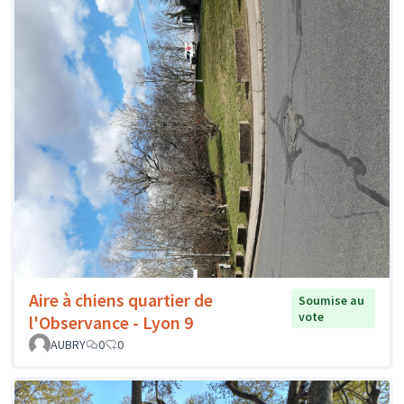
Aire à chiens quartier de
Soumise au
vote
l'Observance - Lyon 9
AUBRY
0
0