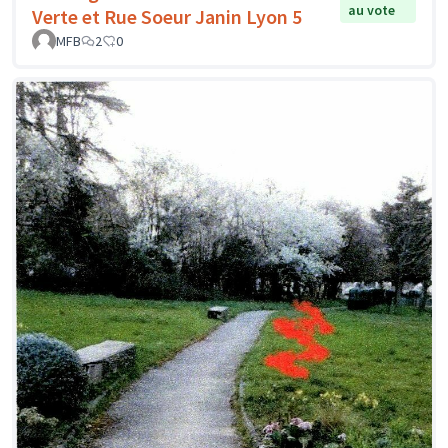
au vote
Verte et Rue Soeur Janin Lyon 5
MFB
2
0