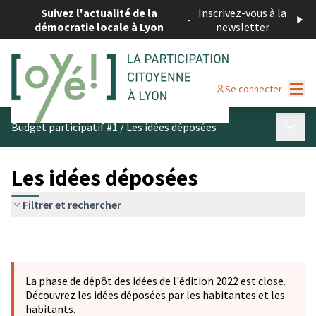
Suivez l'actualité de la
Inscrivez-vous à la
-
démocratie locale à Lyon
newsletter
Menu
Se connecter
Menu p
Budget participatif #1
/
Les idées déposées
Les idées déposées
Filtrer et rechercher
La phase de dépôt des idées de l'édition 2022 est close.
Découvrez les idées déposées par les habitantes et les
habitants.