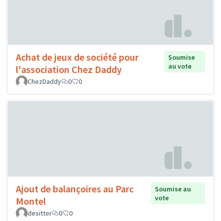
Achat de jeux de société pour
Soumise
au vote
l'association Chez Daddy
ChezDaddy
0
0
Ajout de balançoires au Parc
Soumise au
vote
Montel
desitter
0
0