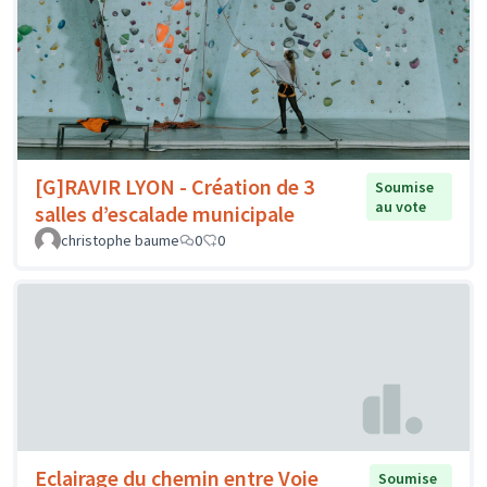
[G]RAVIR LYON - Création de 3
Soumise
au vote
salles d’escalade municipale
christophe baume
0
0
Eclairage du chemin entre Voie
Soumise