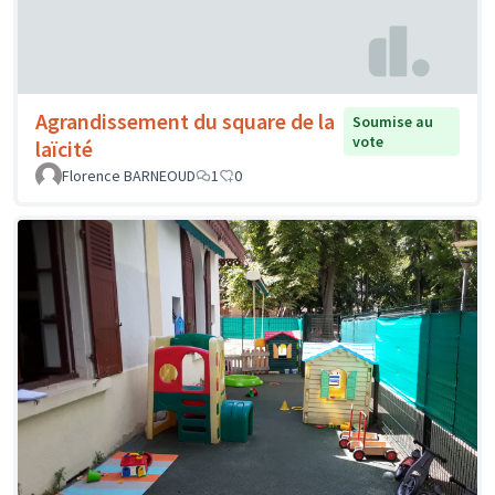
Agrandissement du square de la
Soumise au
vote
laïcité
Florence BARNEOUD
1
0