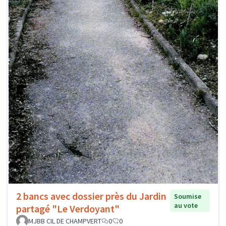
2 bancs avec dossier près du Jardin
Soumise
au vote
partagé "Le Verdoyant"
MJBB CIL DE CHAMPVERT
0
0