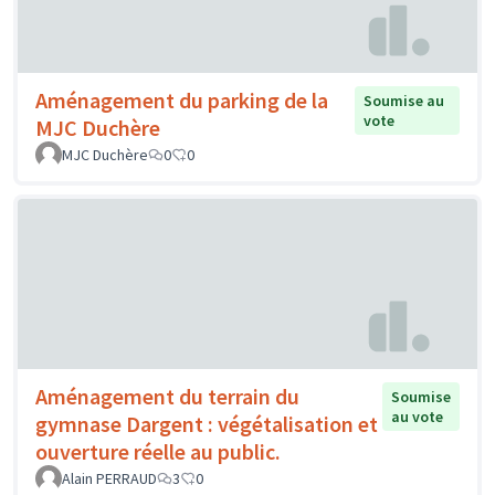
Aménagement du parking de la
Soumise au
vote
MJC Duchère
MJC Duchère
0
0
Aménagement du terrain du
Soumise
au vote
gymnase Dargent : végétalisation et
ouverture réelle au public.
Alain PERRAUD
3
0