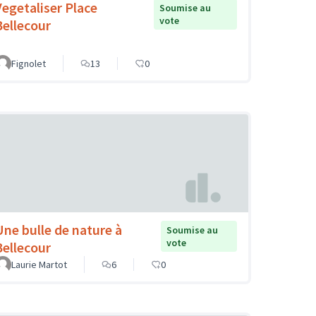
Vegetaliser Place
Soumise au
vote
Bellecour
Fignolet
13
0
Une bulle de nature à
Soumise au
vote
Bellecour
Laurie Martot
6
0