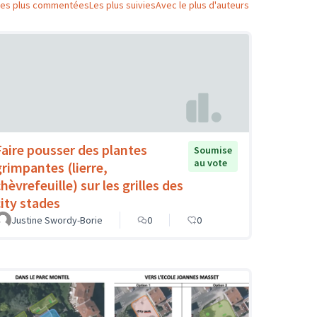
Les plus commentées
Les plus suivies
Avec le plus d'auteurs
Faire pousser des plantes
Soumise
au vote
grimpantes (lierre,
hèvrefeuille) sur les grilles des
city stades
Justine Swordy-Borie
0
0