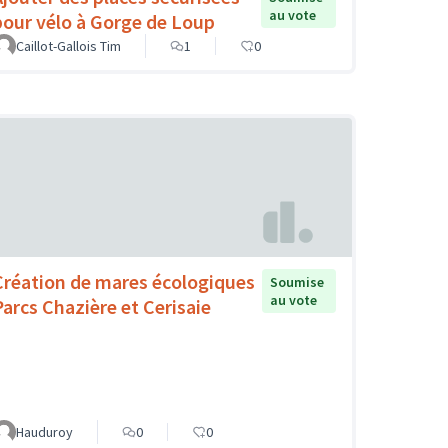
au vote
pour vélo à Gorge de Loup
Caillot-Gallois Tim
1
0
Création de mares écologiques
Soumise
au vote
Parcs Chazière et Cerisaie
Hauduroy
0
0