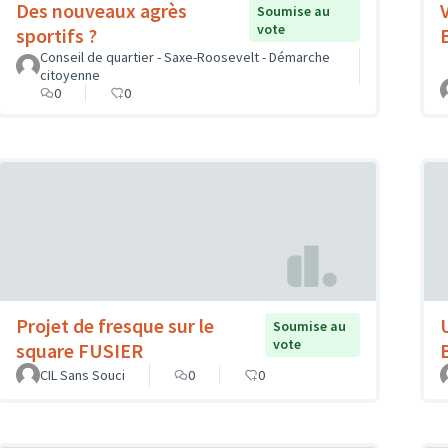
Des nouveaux agrès
Soumise au
vote
sportifs ?
Conseil de quartier - Saxe-Roosevelt - Démarche
citoyenne
0
0
Projet de fresque sur le
Soumise au
vote
square FUSIER
CIL Sans Souci
0
0