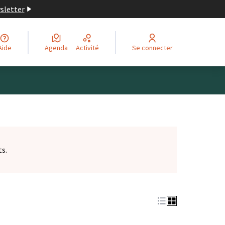
wsletter
Aide
Agenda
Activité
Se connecter
ts.
et)