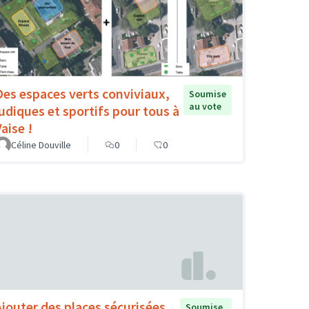
Des espaces verts conviviaux,
Soumise
au vote
ludiques et sportifs pour tous à
aise !
Céline Douville
0
0
Ajouter des places sécurisées
Soumise