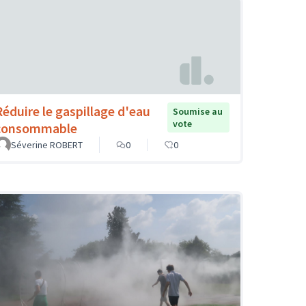
Réduire le gaspillage d'eau
Soumise au
vote
consommable
Séverine ROBERT
0
0