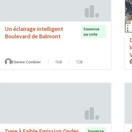
Un éclairage intelligent
Soumise
au vote
Boulevard de Balmont
V
Etienne Combier
0
0
Zone à Faible Emission Ondes
Soumise