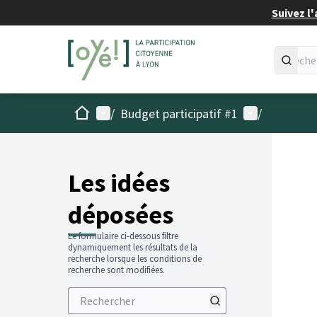
Suivez l'
Accueil
Menu principal
Menu utilisat
/
Budget participatif #1
/
Les idées
déposées
Le formulaire ci-dessous filtre
dynamiquement les résultats de la
recherche lorsque les conditions de
recherche sont modifiées.