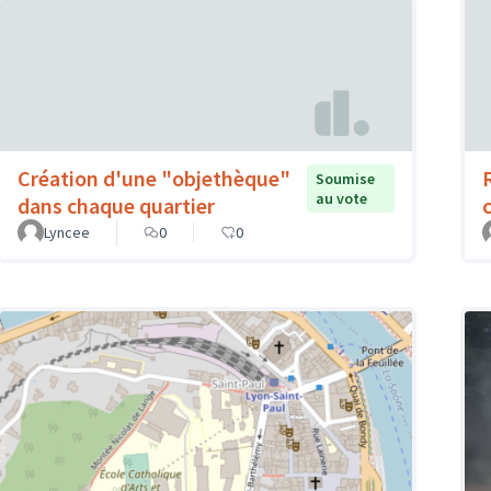
Création d'une "objethèque"
Soumise
au vote
dans chaque quartier
Lyncee
0
0