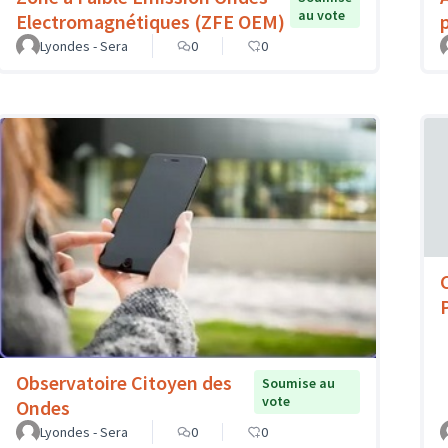
au vote
Electromagnétiques (ZFE OEM)
Lyondes - Sera
0
0
Observatoire Citoyen des
Soumise au
vote
Ondes
Lyondes - Sera
0
0