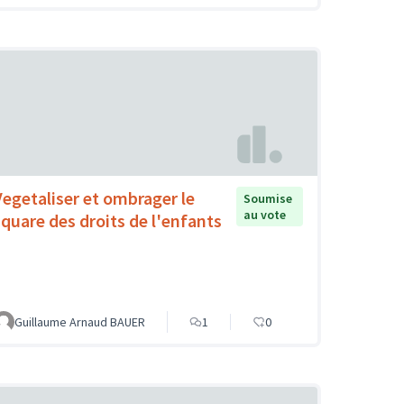
Vegetaliser et ombrager le
Soumise
au vote
square des droits de l'enfants
Guillaume Arnaud BAUER
1
0