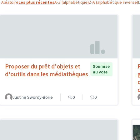
Aléatoire
Les plus récentes
A-Z (alphabétique)
Z-A (alphabétique inverse)
Proposer du prêt d'objets et
Soumise
au vote
d'outils dans les médiathèques
c
Justine Swordy-Borie
0
0