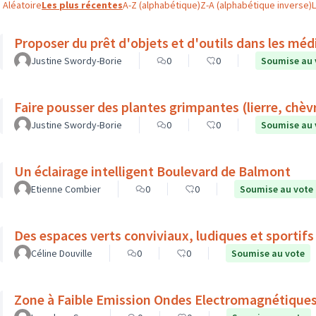
Aléatoire
Les plus récentes
A-Z (alphabétique)
Z-A (alphabétique inverse)
Proposer du prêt d'objets et d'outils dans les mé
Justine Swordy-Borie
0
0
Soumise au 
Faire pousser des plantes grimpantes (lierre, chèvre
Justine Swordy-Borie
0
0
Soumise au 
Un éclairage intelligent Boulevard de Balmont
Etienne Combier
0
0
Soumise au vote
Des espaces verts conviviaux, ludiques et sportifs 
Céline Douville
0
0
Soumise au vote
Zone à Faible Emission Ondes Electromagnétique