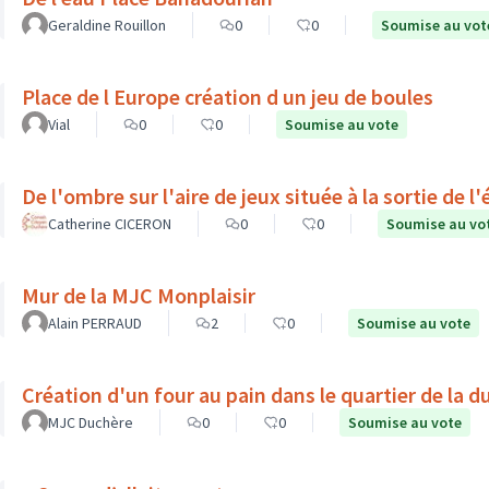
Geraldine Rouillon
0
0
Soumise au vot
Place de l Europe création d un jeu de boules
Vial
0
0
Soumise au vote
De l'ombre sur l'aire de jeux située à la sortie de 
Catherine CICERON
0
0
Soumise au vo
Mur de la MJC Monplaisir
Alain PERRAUD
2
0
Soumise au vote
Création d'un four au pain dans le quartier de la d
MJC Duchère
0
0
Soumise au vote