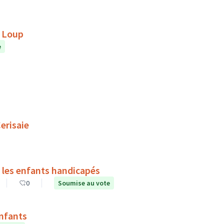
e Loup
e
erisaie
 les enfants handicapés
0
Soumise au vote
enfants