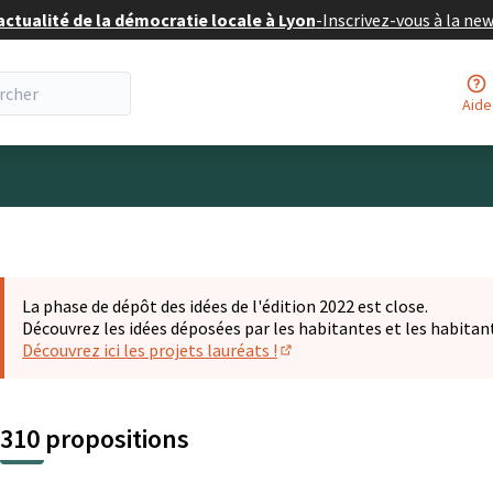
actualité de la démocratie locale à Lyon
-
Inscrivez-vous à la ne
Aide
eur
La phase de dépôt des idées de l'édition 2022 est close.
Découvrez les idées déposées par les habitantes et les habitan
Découvrez ici les projets lauréats !
(S'ouvre dans un nouvel ongl
310 propositions