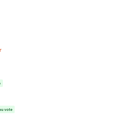
r
e
au vote