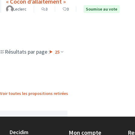
« Cocon d’allaitement »
Leclerc
3
0
Soumise au vote
Résultats par page :
25
Voir toutes les propositions retirées
Decidim
Mon compte
Re