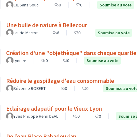
CIL Sans Souci
0
0
Soumise au vote
Une bulle de nature à Bellecour
Laurie Martot
6
0
Soumise au vote
Création d'une "objethèque" dans chaque quartie
Lyncee
0
0
Soumise au vote
Réduire le gaspillage d'eau consommable
Séverine ROBERT
0
0
Soumise au vot
Eclairage adapatif pour le Vieux Lyon
Yves Philippe Henri DEAL
0
0
Soumise 
De l’eau Place Bahadourian