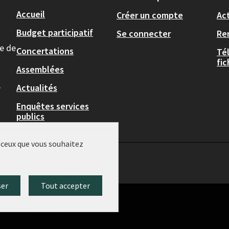
Accueil
Créer un compte
Act
Budget participatif
Se connecter
Re
le de
Concertations
Té
fi
Assemblées
,
Actualités
Enquêtes services
publics
r ceux que vous souhaitez
ser
Tout accepter