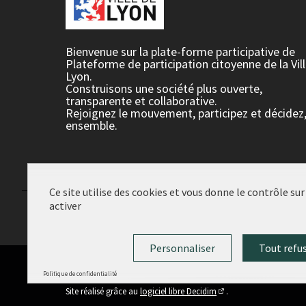
Bienvenue sur la plate-forme participative de
Plateforme de participation citoyenne de la Vil
Lyon.
Construisons une société plus ouverte,
transparente et collaborative.
Rejoignez le mouvement, participez et décidez
ensemble.
Ce site utilise des cookies et vous donne le contrôle su
activer
Conditions d'utilisation
Paramètres des cookies
Personnaliser
Tout refu
Politique de confidentialité
(Lien externe)
Site réalisé grâce au
logiciel libre Decidim
.
(Lien externe)