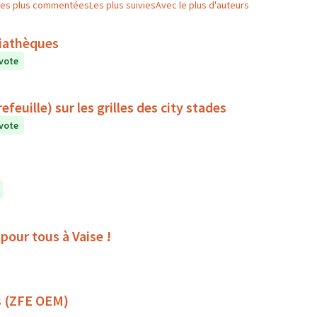
Les plus commentées
Les plus suivies
Avec le plus d'auteurs
diathèques
vote
feuille) sur les grilles des city stades
vote
pour tous à Vaise !
s (ZFE OEM)