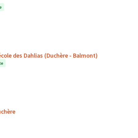
e
l'école des Dahlias (Duchère - Balmont)
te
uchère