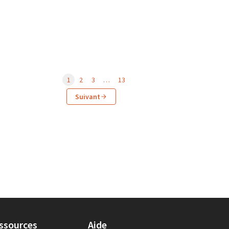
1
2
3
…
13
Suivant
ssources
Aide