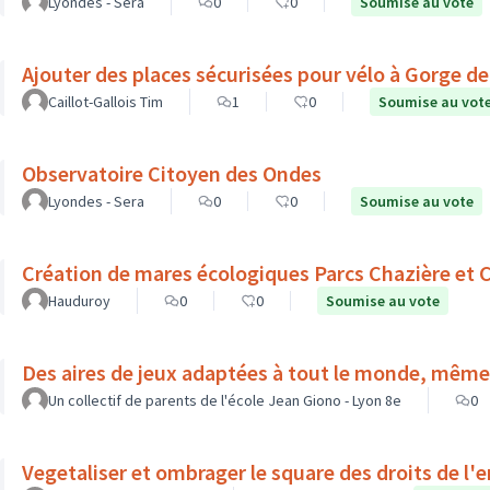
Lyondes - Sera
0
0
Soumise au vote
Ajouter des places sécurisées pour vélo à Gorge d
Caillot-Gallois Tim
1
0
Soumise au vot
Observatoire Citoyen des Ondes
Lyondes - Sera
0
0
Soumise au vote
Création de mares écologiques Parcs Chazière et C
Hauduroy
0
0
Soumise au vote
Des aires de jeux adaptées à tout le monde, même
Un collectif de parents de l'école Jean Giono - Lyon 8e
0
Vegetaliser et ombrager le square des droits de l'