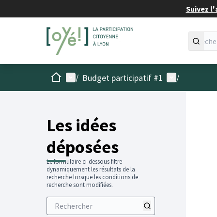
Suivez l'
Accueil
Menu principal
Menu utilisat
/
Budget participatif #1
/
Les idées
déposées
Le formulaire ci-dessous filtre
dynamiquement les résultats de la
recherche lorsque les conditions de
recherche sont modifiées.