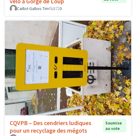
vélo à Gorge de Loup
Caillot-Gallois Tim
1
0
CQVPB – Des cendriers ludiques
Soumise
au vote
pour un recyclage des mégots