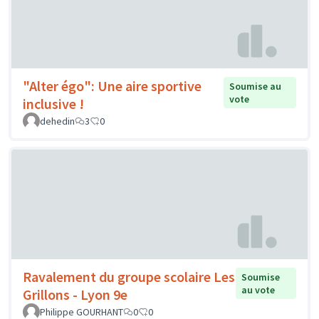
"Alter égo": Une aire sportive
Soumise au
vote
inclusive !
dehedin
3
0
Ravalement du groupe scolaire Les
Soumise
au vote
Grillons - Lyon 9e
Philippe GOURHANT
0
0