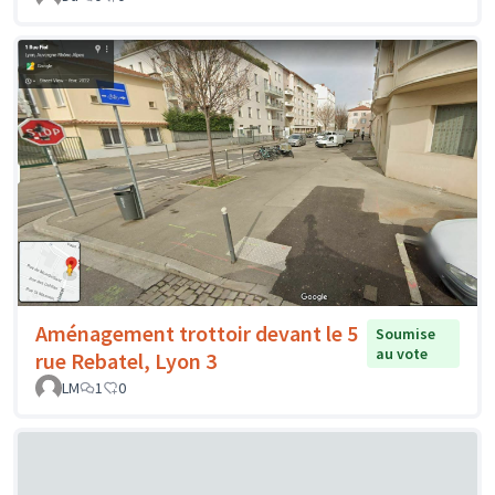
Aménagement trottoir devant le 5
Soumise
au vote
rue Rebatel, Lyon 3
LM
1
0