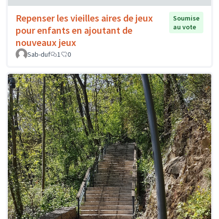
Repenser les vieilles aires de jeux
Soumise
au vote
pour enfants en ajoutant de
nouveaux jeux
Sab-duf
1
0