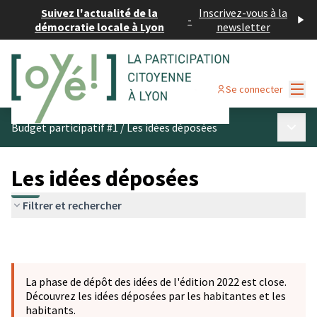
Suivez l'actualité de la
Inscrivez-vous à la
-
démocratie locale à Lyon
newsletter
Menu
Se connecter
Menu p
Budget participatif #1
/
Les idées déposées
Les idées déposées
Filtrer et rechercher
La phase de dépôt des idées de l'édition 2022 est close.
Découvrez les idées déposées par les habitantes et les
habitants.