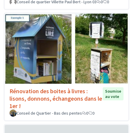
Conseil de quartier Villette Paul Bert - Lyon 03
0
0
Rénovation des boites à livres :
Soumise
au vote
lisons, donnons, échangeons dans le
1er !
Conseil de Quartier - Bas des pentes
0
0