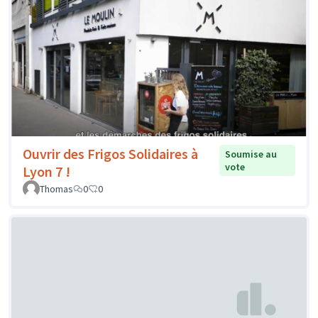
Ouvrir des Frigos Solidaires à
Soumise au
vote
Lyon 7 !
Thomas
0
0