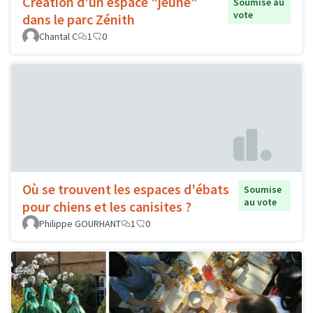
Création d'un espace "jeune"
Soumise au
vote
dans le parc Zénith
Chantal C
1
0
Où se trouvent les espaces d'ébats
Soumise
au vote
pour chiens et les canisites ?
Philippe GOURHANT
1
0