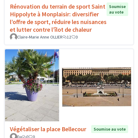
Rénovation du terrain de sport Saint
Soumise
au vote
Hippolyte à Monplaisir: diversifier
l’offre de sport, réduire les nuisances
et lutter contre l’îlot de chaleur
Claire-Marie Anne OLLIER
12
0
Végétaliser la place Bellecour
Soumise au vote
Da
0
0