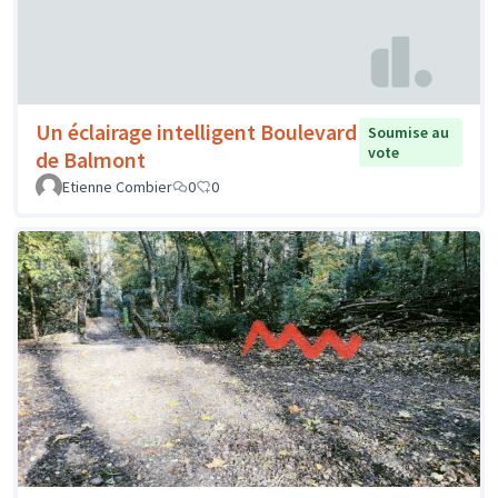
Un éclairage intelligent Boulevard
Soumise au
vote
de Balmont
Etienne Combier
0
0