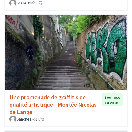
SOUABNI
0
0
Une promenade de graffitis de
Soumise
au vote
qualité artistique - Montée Nicolas
de Lange
Sanchez
1
0