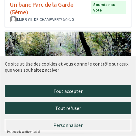
Un banc Parc de la Garde
Soumise au
vote
(5ème)
MJBB CIL DE CHAMPVERT
0
0
Ce site utilise des cookies et vous donne le contrôle sur ceux
que vous souhaitez activer
Tout accepter
Tout refuser
Un banc avec dossier Voie Verte et
Soumise
au vote
Parc de la Garde voisin
MJBB CIL DE CHAMPVERT
0
0
Personnaliser
Politique de confidentialité