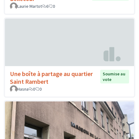
Laurie Martot
6
0
Une boîte à partage au quartier
Soumise au
vote
Saint Rambert
Hasna
0
0