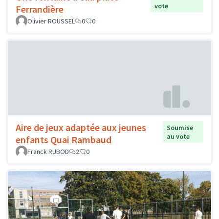
vote
Ferrandière
Olivier ROUSSEL
0
0
Aire de jeux adaptée aux jeunes
Soumise
au vote
enfants Quai Rambaud
Franck RUBOD
2
0