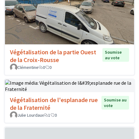
Végétalisation de la partie Ouest
Soumise
au vote
de la Croix-Rousse
Clémentine
0
0
Végétalisation de l'esplanade rue
Soumise au
vote
de la Fraternité
Julie Lourdaux
1
0