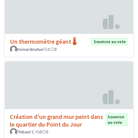
Un thermomètre géant 🌡️
Soumise au vote
Homardmatue
1
0
Création d'un grand mur peint dans
Soumise
au vote
le quartier du Point du Jour
Thibaut C.
0
0