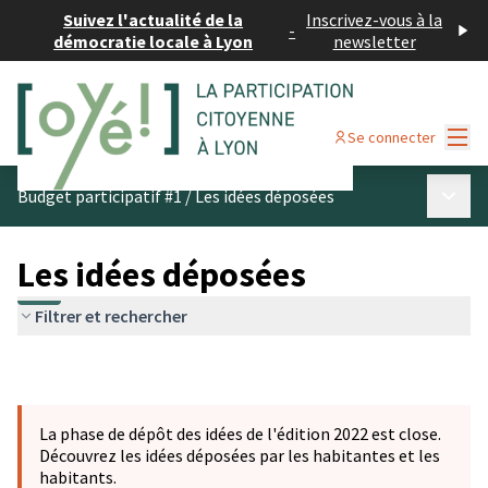
Suivez l'actualité de la
Inscrivez-vous à la
-
démocratie locale à Lyon
newsletter
Menu
Se connecter
Menu p
Budget participatif #1
/
Les idées déposées
Les idées déposées
Filtrer et rechercher
La phase de dépôt des idées de l'édition 2022 est close.
Découvrez les idées déposées par les habitantes et les
habitants.