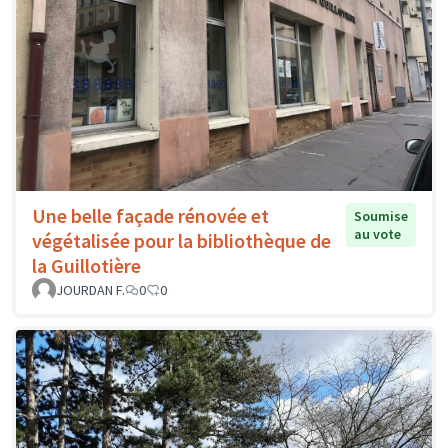
Une belle façade rénovée et
Soumise
au vote
végétalisée pour la bibliothèque de
la Guillotière
JOURDAN F.
0
0