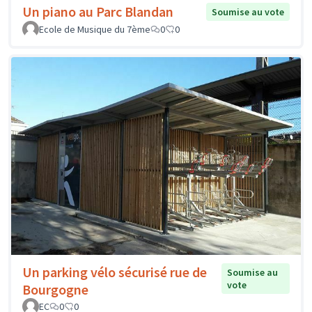
Un piano au Parc Blandan
Soumise au vote
Ecole de Musique du 7ème
0
0
Un parking vélo sécurisé rue de
Soumise au
vote
Bourgogne
EC
0
0