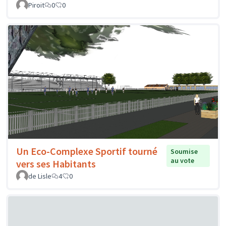
Piroit
0
0
Un Eco-Complexe Sportif tourné
Soumise
au vote
vers ses Habitants
de Lisle
4
0