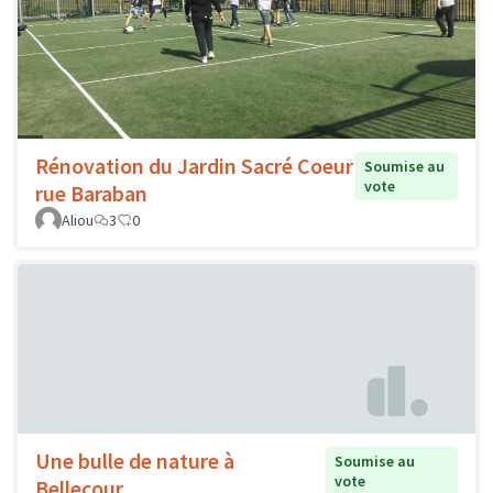
Rénovation du Jardin Sacré Coeur
Soumise au
vote
rue Baraban
Aliou
3
0
Une bulle de nature à
Soumise au
vote
Bellecour