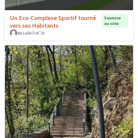
Un Eco-Complexe Sportif tourné
Soumise
au vote
vers ses Habitants
de Lisle
4
0