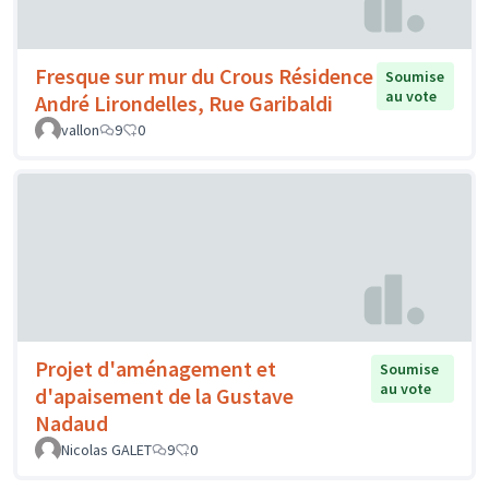
Fresque sur mur du Crous Résidence
Soumise
au vote
André Lirondelles, Rue Garibaldi
vallon
9
0
Projet d'aménagement et
Soumise
au vote
d'apaisement de la Gustave
Nadaud
Nicolas GALET
9
0