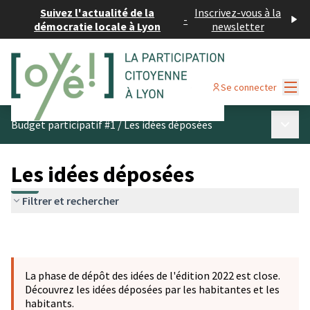
Suivez l'actualité de la
Inscrivez-vous à la
-
démocratie locale à Lyon
newsletter
Menu
Se connecter
Menu p
Budget participatif #1
/
Les idées déposées
Les idées déposées
Filtrer et rechercher
La phase de dépôt des idées de l'édition 2022 est close.
Découvrez les idées déposées par les habitantes et les
habitants.