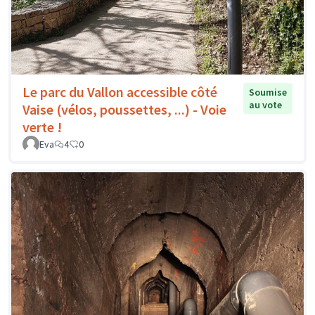
Le parc du Vallon accessible côté
Soumise
au vote
Vaise (vélos, poussettes, ...) - Voie
verte !
Eva
4
0