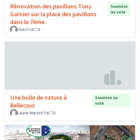
Rénovation des pavillons Tony
Soumise
au vote
Garnier sur la place des pavillons
dans le 7ème.
Chez
6
0
Une bulle de nature à
Soumise au
vote
Bellecour
Laurie Martot
6
0