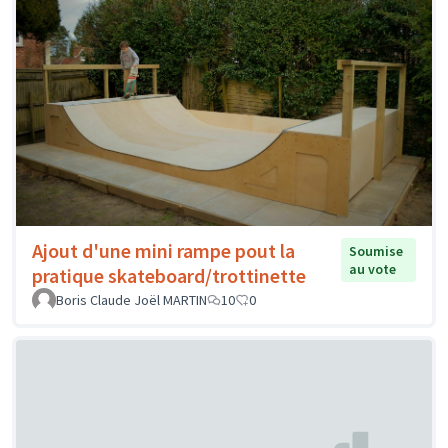
Ajout d'une mini rampe pout la
Soumise
au vote
pratique skateboard/trottinette
Boris Claude Joël MARTIN
10
0