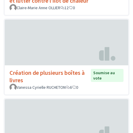
et lutter contre l’îlot de chaleur
Claire-Marie Anne OLLIER
12
0
Création de plusieurs boîtes à
Soumise au
vote
livres
Vanessa Cyrielle RUCHETON
6
0