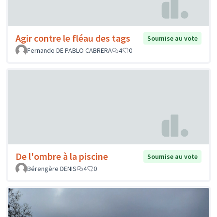
Agir contre le fléau des tags
Soumise au vote
Fernando DE PABLO CABRERA
4
0
De l'ombre à la piscine
Soumise au vote
Bérengère DENIS
4
0