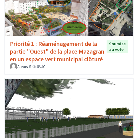
Priorité 1 : Réaménagement de la
Soumise
au vote
partie "Ouest" de la place Mazagran
en un espace vert municipal clôturé
Alexis S.
6
0