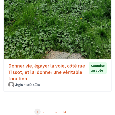
Donner vie, égayer la voie, côté rue
Soumise
au vote
Tissot, et lui donner une véritable
fonction
Virginie M
4
0
1
2
3
…
13