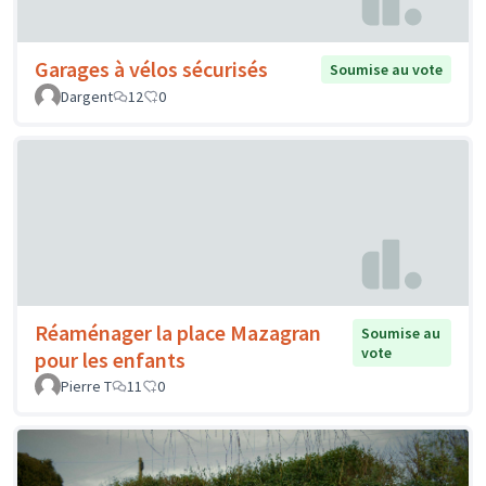
Garages à vélos sécurisés
Soumise au vote
Dargent
12
0
Réaménager la place Mazagran
Soumise au
vote
pour les enfants
Pierre T
11
0