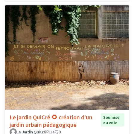
Le jardin QuiCré 🌻 création d’un
Soumise
au vote
jardin urbain pédagogique
Le Jardin QuiCré
14
0