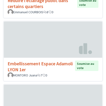
Réduire l’éclairage public dans
Soumise au
vote
certains quartiers
Emmanuel COURBOIS
8
0
Embellissement Espace Adamoli
Soumise au
vote
LYON 1er
MONTORO Juana
7
0