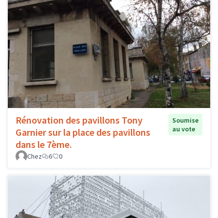
Rénovation des pavillons Tony
Soumise
au vote
Garnier sur la place des pavillons
dans le 7ème.
Chez
6
0