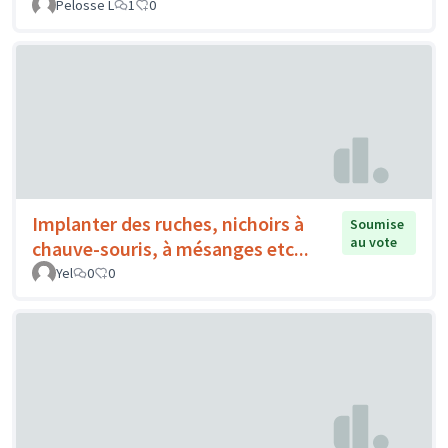
Pelosse L
1
0
Implanter des ruches, nichoirs à
Soumise
au vote
chauve-souris, à mésanges etc...
Yel
0
0