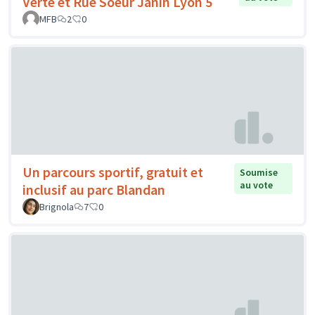
Verte et Rue Soeur Janin Lyon 5
MFB
2
0
Un parcours sportif, gratuit et
Soumise
au vote
inclusif au parc Blandan
Brignola
7
0