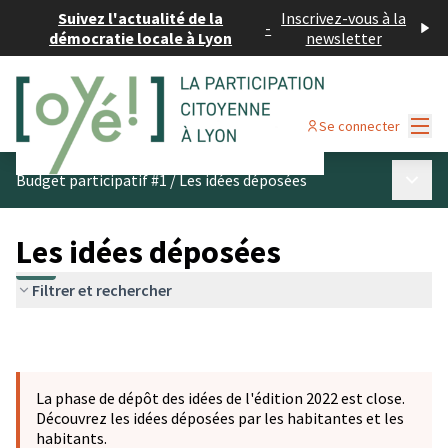
Suivez l'actualité de la
Inscrivez-vous à la
-
démocratie locale à Lyon
newsletter
Menu
Se connecter
Menu p
Budget participatif #1
/
Les idées déposées
Les idées déposées
Filtrer et rechercher
La phase de dépôt des idées de l'édition 2022 est close.
Découvrez les idées déposées par les habitantes et les
habitants.