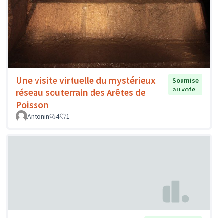
Une visite virtuelle du mystérieux
Soumise
au vote
réseau souterrain des Arêtes de
Poisson
Antonin
4
1