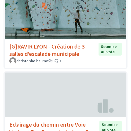
[G]RAVIR LYON - Création de 3
Soumise
au vote
salles d’escalade municipale
christophe baume
0
0
Eclairage du chemin entre Voie
Soumise
au vote