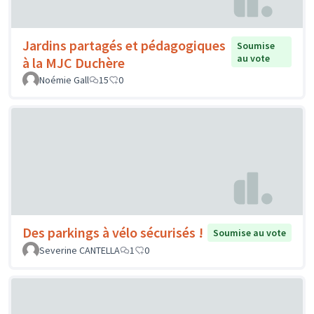
Jardins partagés et pédagogiques
Soumise
au vote
à la MJC Duchère
Noémie Gall
15
0
Des parkings à vélo sécurisés !
Soumise au vote
Severine CANTELLA
1
0