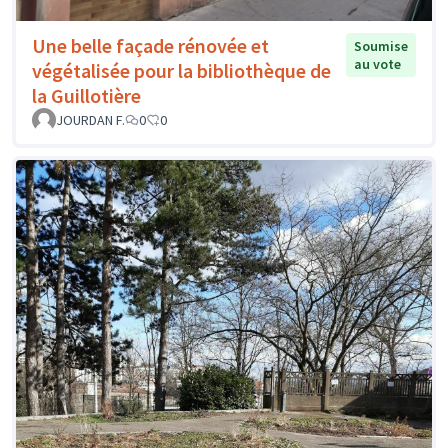
Une belle façade rénovée et
Soumise
au vote
végétalisée pour la bibliothèque de
la Guillotière
JOURDAN F.
0
0