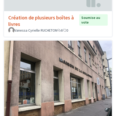
Création de plusieurs boîtes à
Soumise au
vote
livres
Vanessa Cyrielle RUCHETON
6
0