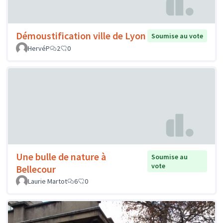
Démoustification ville de Lyon
Soumise au vote
HervéP
2
0
Une bulle de nature à
Soumise au
vote
Bellecour
Laurie Martot
6
0