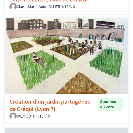
Claire-Marie Anne OLLIER
12
0
Création d'un jardin partagé rue
Soumise
au vote
de Créqui (Lyon 7)
WILMOUTH
13
0