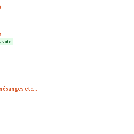
)
s
u vote
mésanges etc...