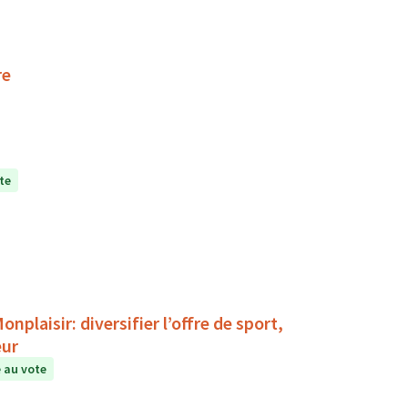
re
te
plaisir: diversifier l’offre de sport,
eur
 au vote