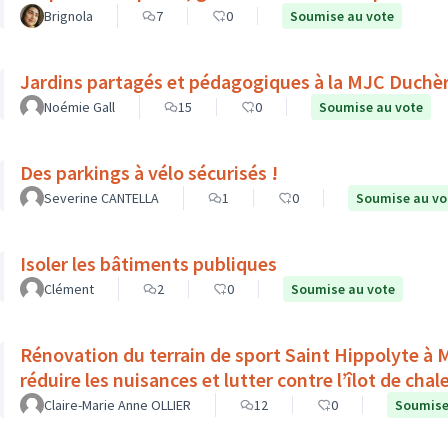
Brignola
7
0
Soumise au vote
Jardins partagés et pédagogiques à la MJC Duchè
Noémie Gall
15
0
Soumise au vote
Des parkings à vélo sécurisés !
Severine CANTELLA
1
0
Soumise au vo
Isoler les bâtiments publiques
Clément
2
0
Soumise au vote
Rénovation du terrain de sport Saint Hippolyte à Mon
réduire les nuisances et lutter contre l’îlot de chal
Claire-Marie Anne OLLIER
12
0
Soumise