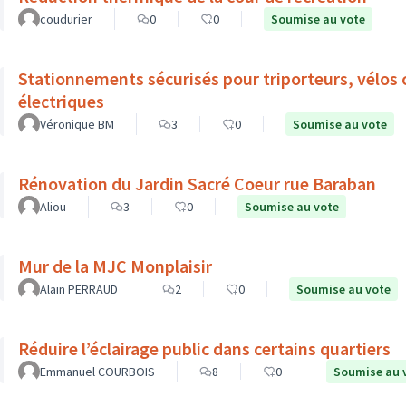
coudurier
0
0
Soumise au vote
Stationnements sécurisés pour triporteurs, vélos c
électriques
Véronique BM
3
0
Soumise au vote
Rénovation du Jardin Sacré Coeur rue Baraban
Aliou
3
0
Soumise au vote
Mur de la MJC Monplaisir
Alain PERRAUD
2
0
Soumise au vote
Réduire l’éclairage public dans certains quartiers
Emmanuel COURBOIS
8
0
Soumise au 