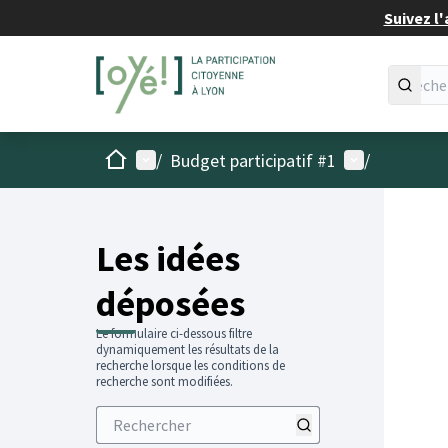
Suivez l'
Accueil
Menu principal
Menu utilisat
/
Budget participatif #1
/
Les idées
déposées
Le formulaire ci-dessous filtre
dynamiquement les résultats de la
recherche lorsque les conditions de
recherche sont modifiées.