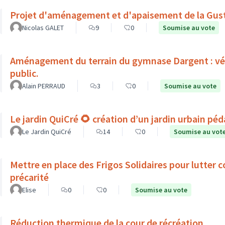
Projet d'aménagement et d'apaisement de la Gu
Nicolas GALET
9
0
Soumise au vote
Aménagement du terrain du gymnase Dargent : végé
public.
Alain PERRAUD
3
0
Soumise au vote
Le jardin QuiCré 🌻 création d’un jardin urbain pé
Le Jardin QuiCré
14
0
Soumise au vot
Mettre en place des Frigos Solidaires pour lutter co
précarité
Elise
0
0
Soumise au vote
Réduction thermique de la cour de récréation