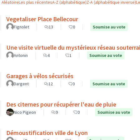
Aléatoire
Les plus récentes
A-Z (alphabétique)
Z-A (alphabétique inverse)
L
Vegetaliser Place Bellecour
Fignolet
13
0
Soumise au vote
Une visite virtuelle du mystérieux réseau souterra
Antonin
4
1
Soumise au vote
Garages à vélos sécurisés
Dargent
12
0
Soumise au vote
Des citernes pour récupérer l'eau de pluie
Nico Pigeon
9
0
Soumise au vote
Démoustification ville de Lyon