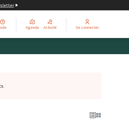
wsletter
Aide
Agenda
Activité
Se connecter
ts.
et)