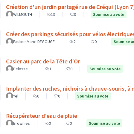
Création d'un jardin partagé rue de Créqui (Lyon 7
WILMOUTH
13
0
Soumise au vote
Créer des parkings sécurisés pour vélos électrique
Pauline Marie DEGOUGE
2
0
Soumise a
Casier au parc de la Tête d'Or
Pelosse L
1
0
Soumise au vote
Implanter des ruches, nichoirs à chauve-souris, à 
Yel
0
0
Soumise au vote
Récupérateur d'eau de pluie
Brownies
0
0
Soumise au vote