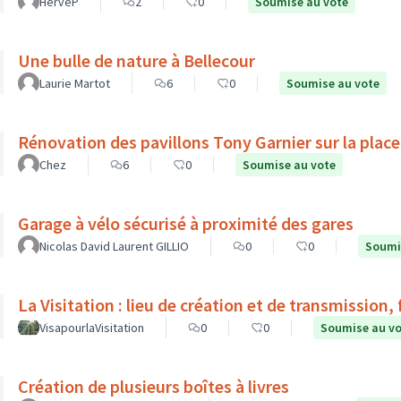
HervéP
2
0
Soumise au vote
Une bulle de nature à Bellecour
Laurie Martot
6
0
Soumise au vote
Rénovation des pavillons Tony Garnier sur la place
Chez
6
0
Soumise au vote
Garage à vélo sécurisé à proximité des gares
Nicolas David Laurent GILLIO
0
0
Soumi
La Visitation : lieu de création et de transmission,
VisapourlaVisitation
0
0
Soumise au v
Création de plusieurs boîtes à livres