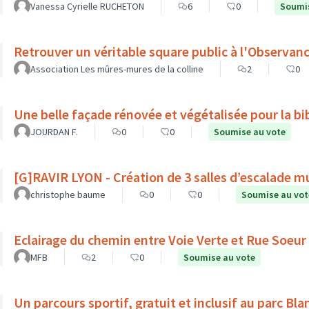
Vanessa Cyrielle RUCHETON
6
0
Soumis
Retrouver un véritable square public à l'Observanc
Association Les mûres-mures de la colline
2
0
Une belle façade rénovée et végétalisée pour la bib
JOURDAN F.
0
0
Soumise au vote
[G]RAVIR LYON - Création de 3 salles d’escalade m
christophe baume
0
0
Soumise au vot
Eclairage du chemin entre Voie Verte et Rue Soeur
MFB
2
0
Soumise au vote
Un parcours sportif, gratuit et inclusif au parc Bl