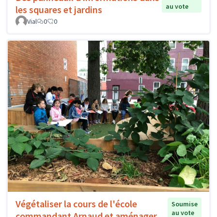
au vote
les squares et jardins
Vial
0
0
Végétaliser la cours de l'école
Soumise
au vote
commandant Arnaud et aménager