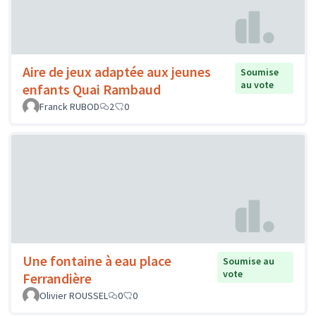
Aire de jeux adaptée aux jeunes
Soumise
au vote
enfants Quai Rambaud
Franck RUBOD
2
0
Une fontaine à eau place
Soumise au
vote
Ferrandière
Olivier ROUSSEL
0
0