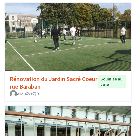
Rénovation du Jardin Sacré Coeur
Soumise au
vote
rue Baraban
Aliou
3
0