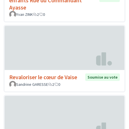
enfants Rue du Commandant
Ayasse
Yvan ZINK
2
0
Revaloriser le cœur de Vaise
Soumise au vote
Sandrine GARESSE
2
0