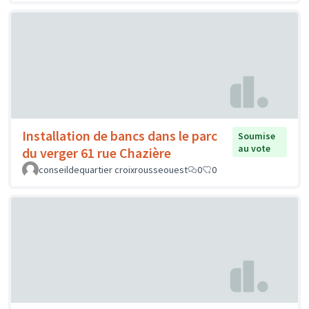
Installation de bancs dans le parc
Soumise
au vote
du verger 61 rue Chazière
conseildequartier croixrousseouest
0
0