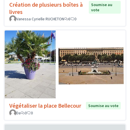
Création de plusieurs boîtes à
Soumise au
vote
livres
Vanessa Cyrielle RUCHETON
6
0
Végétaliser la place Bellecour
Soumise au vote
Da
0
0