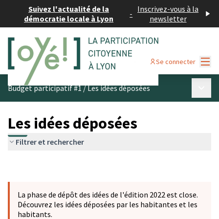
Suivez l'actualité de la
Inscrivez-vous à la
-
démocratie locale à Lyon
newsletter
Menu
Se connecter
Menu p
Budget participatif #1
/
Les idées déposées
Les idées déposées
Filtrer et rechercher
La phase de dépôt des idées de l'édition 2022 est close.
Découvrez les idées déposées par les habitantes et les
habitants.