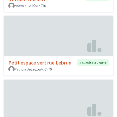
Noémie Gall
15
0
Petit espace vert rue Lebrun
Soumise au vote
Patricia Jezegou
0
0