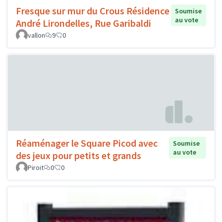
Fresque sur mur du Crous Résidence
Soumise
au vote
André Lirondelles, Rue Garibaldi
vallon
9
0
Réaménager le Square Picod avec
Soumise
au vote
des jeux pour petits et grands
Piroit
0
0