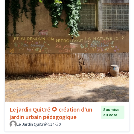
Le jardin QuiCré 🌻 création d’un
Soumise
au vote
jardin urbain pédagogique
Le Jardin QuiCré
14
0