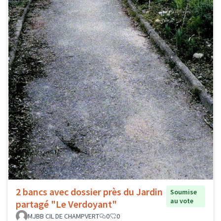
2 bancs avec dossier près du Jardin
Soumise
au vote
partagé "Le Verdoyant"
MJBB CIL DE CHAMPVERT
0
0