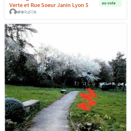
au vote
Verte et Rue Soeur Janin Lyon 5
MFB
2
0