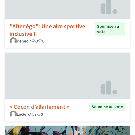
"Alter égo": Une aire sportive
Soumise au
vote
inclusive !
dehedin
3
0
« Cocon d’allaitement »
Soumise au vote
Leclerc
3
0