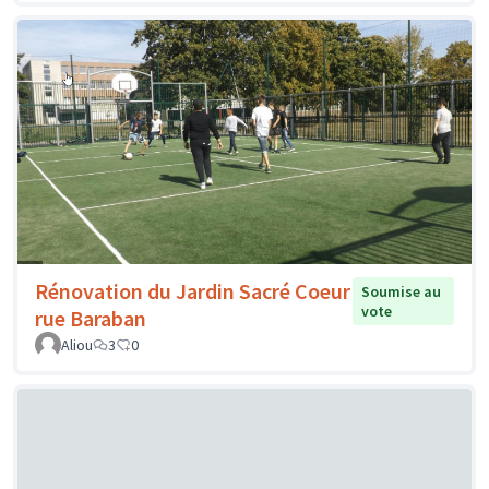
Rénovation du Jardin Sacré Coeur
Soumise au
vote
rue Baraban
Aliou
3
0