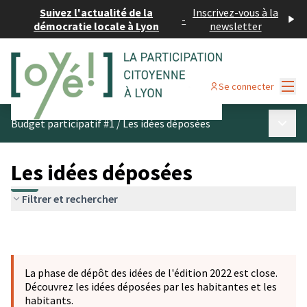
Suivez l'actualité de la
Inscrivez-vous à la
-
démocratie locale à Lyon
newsletter
Menu
Se connecter
Menu p
Budget participatif #1
/
Les idées déposées
Les idées déposées
Filtrer et rechercher
La phase de dépôt des idées de l'édition 2022 est close.
Découvrez les idées déposées par les habitantes et les
habitants.