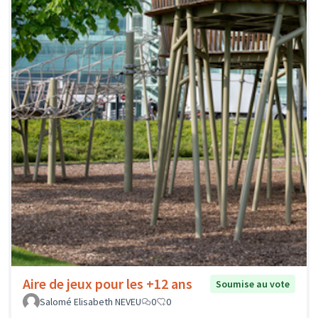
Aire de jeux pour les +12 ans
Soumise au vote
Salomé Elisabeth NEVEU
0
0