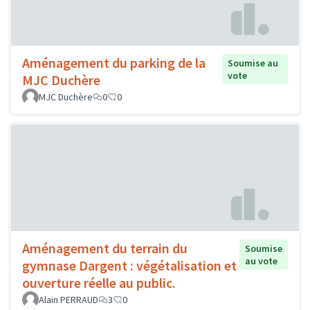
Aménagement du parking de la
Soumise au
vote
MJC Duchère
MJC Duchère
0
0
Aménagement du terrain du
Soumise
au vote
gymnase Dargent : végétalisation et
ouverture réelle au public.
Alain PERRAUD
3
0