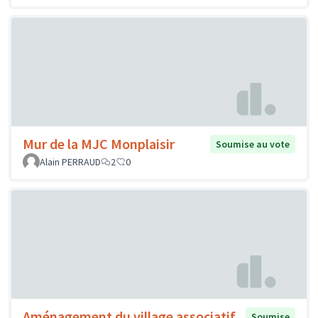
Mur de la MJC Monplaisir
Soumise au vote
Alain PERRAUD
2
0
Aménagement du village associatif,
Soumise