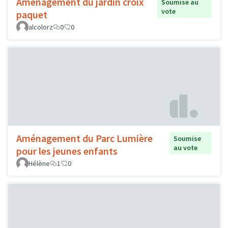
Aménagement du jardin croix
Soumise au
vote
paquet
alcolorz
0
0
Aménagement du Parc Lumière
Soumise
au vote
pour les jeunes enfants
Hélène
1
0