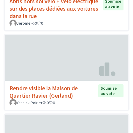
Abris hors sol vélo + vélo électrique
Soumise
au vote
sur des places dédiées aux voitures
dans la rue
Jerome
0
0
Rendre visible la Maison de
Soumise
au vote
Quartier Ravier (Gerland)
Yannick Poirier
0
0