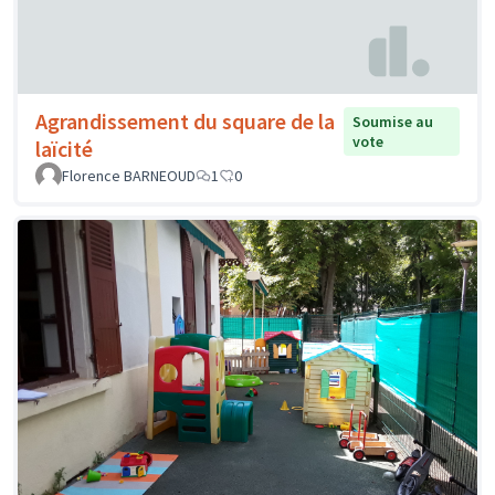
Agrandissement du square de la
Soumise au
vote
laïcité
Florence BARNEOUD
1
0