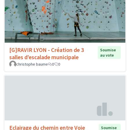
[G]RAVIR LYON - Création de 3
Soumise
au vote
salles d’escalade municipale
christophe baume
0
0
Eclairage du chemin entre Voie
Soumise