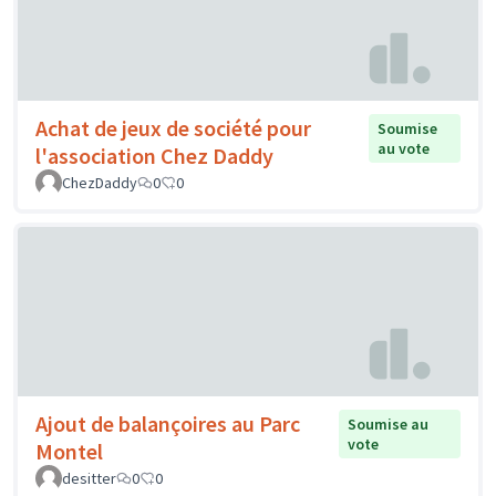
Achat de jeux de société pour
Soumise
au vote
l'association Chez Daddy
ChezDaddy
0
0
Ajout de balançoires au Parc
Soumise au
vote
Montel
desitter
0
0