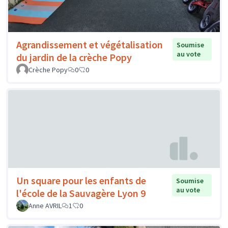
Agrandissement et végétalisation
Soumise
au vote
du jardin de la crèche Popy
Crèche Popy
0
0
Un square pour les enfants de
Soumise
au vote
l'école de la Sauvagère Lyon 9
Anne AVRIL
1
0