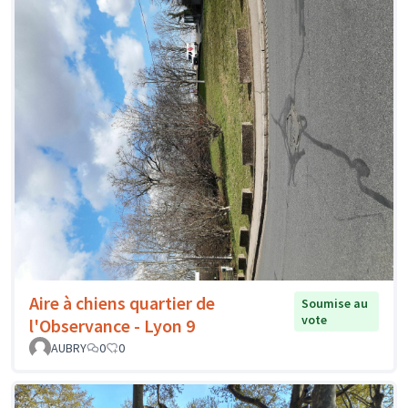
Aire à chiens quartier de
Soumise au
vote
l'Observance - Lyon 9
AUBRY
0
0