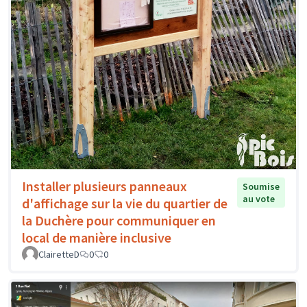
Installer plusieurs panneaux
Soumise
au vote
d'affichage sur la vie du quartier de
la Duchère pour communiquer en
local de manière inclusive
ClairetteD
0
0