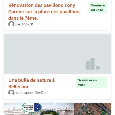
Rénovation des pavillons Tony
Soumise
au vote
Garnier sur la place des pavillons
dans le 7ème.
Chez
6
0
Une bulle de nature à
Soumise au
vote
Bellecour
Laurie Martot
6
0