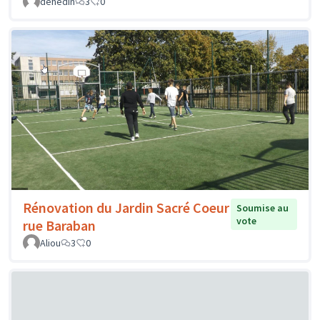
dehedin
3
0
Rénovation du Jardin Sacré Coeur
Soumise au
vote
rue Baraban
Aliou
3
0