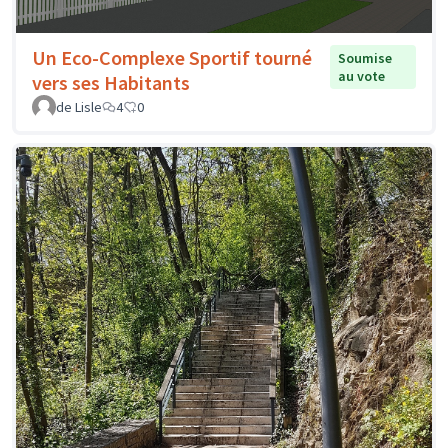
Un Eco-Complexe Sportif tourné
Soumise
au vote
vers ses Habitants
de Lisle
4
0