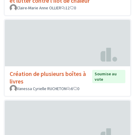
et lutter contre l’îlot de chaleur
Claire-Marie Anne OLLIER
12
0
Création de plusieurs boîtes à
Soumise au
vote
livres
Vanessa Cyrielle RUCHETON
6
0