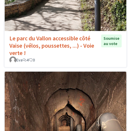
Le parc du Vallon accessible côté
Soumise
au vote
Vaise (vélos, poussettes, ...) - Voie
verte !
Eva
4
0