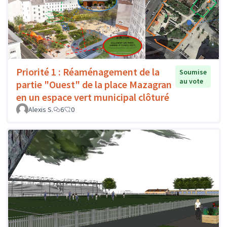
Priorité 1 : Réaménagement de la
Soumise
au vote
partie "Ouest" de la place Mazagran
en un espace vert municipal clôturé
Alexis S.
6
0