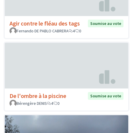
Agir contre le fléau des tags
Soumise au vote
Fernando DE PABLO CABRERA
4
0
De l'ombre à la piscine
Soumise au vote
Bérengère DENIS
4
0