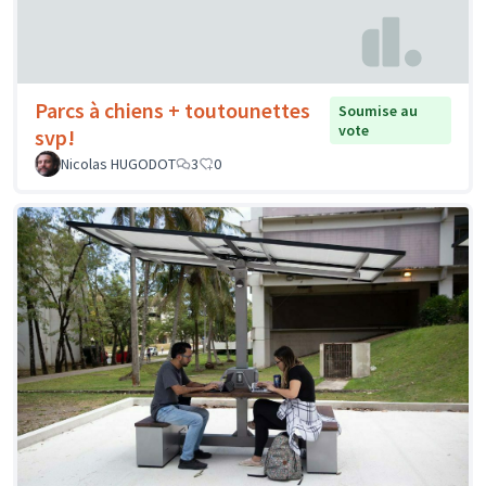
Parcs à chiens + toutounettes
Soumise au
vote
svp!
Nicolas HUGODOT
3
0