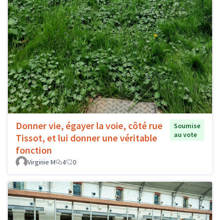
Donner vie, égayer la voie, côté rue
Soumise
au vote
Tissot, et lui donner une véritable
fonction
Virginie M
4
0