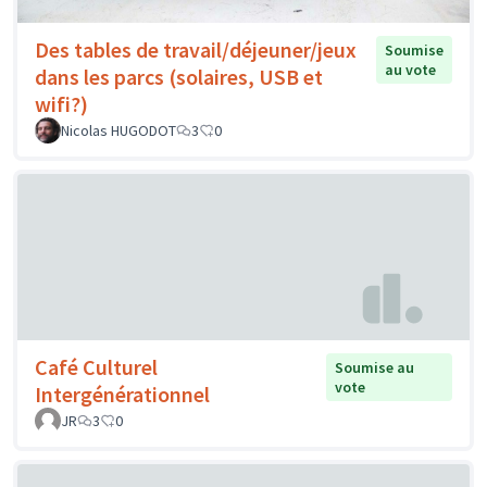
Des tables de travail/déjeuner/jeux
Soumise
au vote
dans les parcs (solaires, USB et
wifi?)
Nicolas HUGODOT
3
0
Café Culturel
Soumise au
vote
Intergénérationnel
JR
3
0