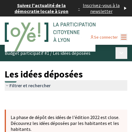
Suivez l'actualité de la
Inscrivez-vous à la
-
démocratie locale à Lyon
newsletter
Menu
Se connecter
Menu p
Budget participatif #1
/
Les idées déposées
Les idées déposées
Filtrer et rechercher
La phase de dépôt des idées de l'édition 2022 est close.
Découvrez les idées déposées par les habitantes et les
habitants.