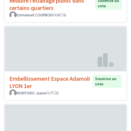
Réduire l’éclairage public dans
Soumise au
vote
certains quartiers
Emmanuel COURBOIS
8
0
Embellissement Espace Adamoli
Soumise au
vote
LYON 1er
MONTORO Juana
7
0