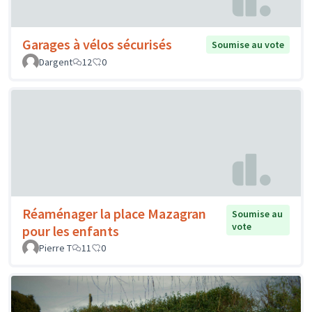
Garages à vélos sécurisés
Soumise au vote
Dargent
12
0
Réaménager la place Mazagran
Soumise au
vote
pour les enfants
Pierre T
11
0