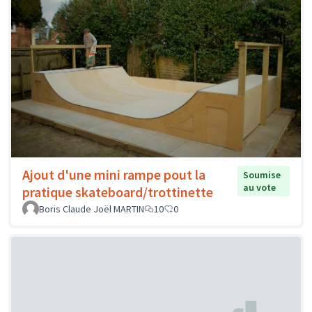
Ajout d'une mini rampe pout la
Soumise
au vote
pratique skateboard/trottinette
Boris Claude Joël MARTIN
10
0