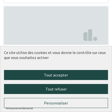
Végétaliser la dalle Artaud
Soumise au vote
Ce site utilise des cookies et vous donne le contrôle sur ceux
que vous souhaitez activer
Anouk Céline Julie FLAMANT
2
0
Tout accepter
Tout refuser
Personnaliser
Politique de confidentialité