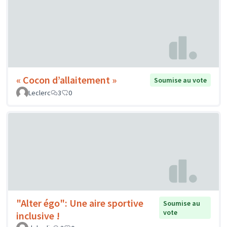
« Cocon d’allaitement »
Soumise au vote
Leclerc
3
0
"Alter égo": Une aire sportive
Soumise au
vote
inclusive !