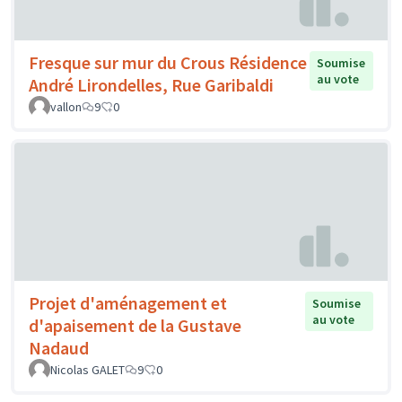
Fresque sur mur du Crous Résidence
Soumise
au vote
André Lirondelles, Rue Garibaldi
vallon
9
0
Projet d'aménagement et
Soumise
au vote
d'apaisement de la Gustave
Nadaud
Nicolas GALET
9
0