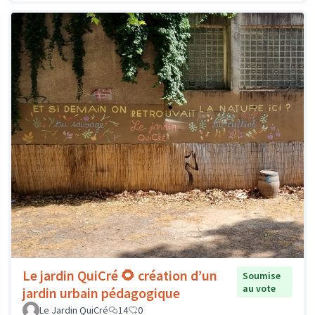
Le jardin QuiCré 🌻 création d’un
Soumise
au vote
jardin urbain pédagogique
Le Jardin QuiCré
14
0