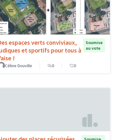
Des espaces verts conviviaux,
Soumise
au vote
ludiques et sportifs pour tous à
aise !
Céline Douville
0
0
Ajouter des places sécurisées
Soumise