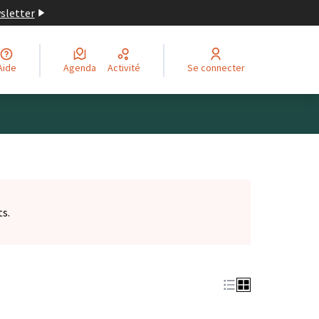
wsletter
Aide
Agenda
Activité
Se connecter
ts.
et)