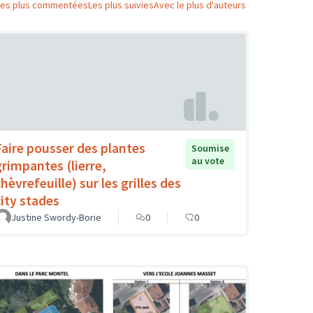
Les plus commentées
Les plus suivies
Avec le plus d'auteurs
Faire pousser des plantes
Soumise
au vote
grimpantes (lierre,
hèvrefeuille) sur les grilles des
city stades
Justine Swordy-Borie
0
0