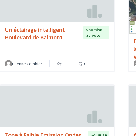
Un éclairage intelligent
Soumise
au vote
Boulevard de Balmont
V
Etienne Combier
0
0
Zone à Faible Emission Ondes
Soumise