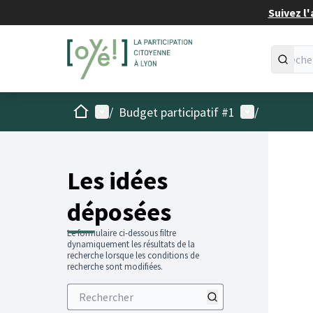
Suivez l'
Accueil
Menu principal
Menu utilisat
/
Budget participatif #1
/
Les idées
déposées
Le formulaire ci-dessous filtre
dynamiquement les résultats de la
recherche lorsque les conditions de
recherche sont modifiées.