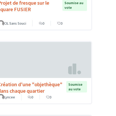
Projet de fresque sur le
Soumise au
vote
square FUSIER
CIL Sans Souci
0
0
Création d'une "objethèque"
Soumise
au vote
dans chaque quartier
Lyncee
0
0