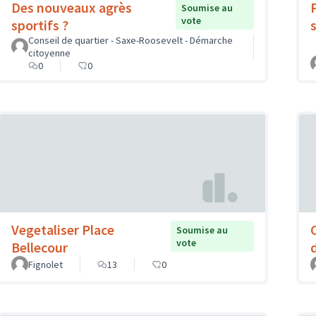
Des nouveaux agrès
Soumise au
vote
sportifs ?
Conseil de quartier - Saxe-Roosevelt - Démarche
citoyenne
0
0
Vegetaliser Place
Soumise au
vote
Bellecour
Fignolet
13
0