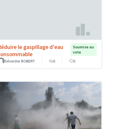
Réduire le gaspillage d'eau
Soumise au
vote
consommable
Séverine ROBERT
0
0