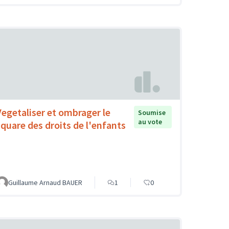
Vegetaliser et ombrager le
Soumise
au vote
square des droits de l'enfants
Guillaume Arnaud BAUER
1
0