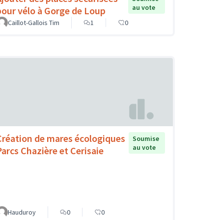
au vote
pour vélo à Gorge de Loup
Caillot-Gallois Tim
1
0
Création de mares écologiques
Soumise
au vote
Parcs Chazière et Cerisaie
Hauduroy
0
0