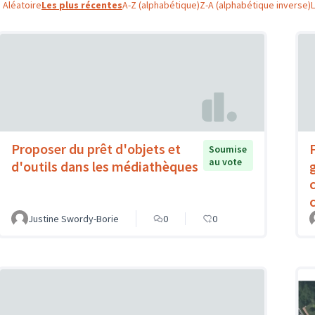
Aléatoire
Les plus récentes
A-Z (alphabétique)
Z-A (alphabétique inverse)
Proposer du prêt d'objets et
Soumise
au vote
d'outils dans les médiathèques
c
Justine Swordy-Borie
0
0