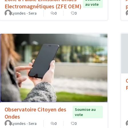
au vote
Electromagnétiques (ZFE OEM)
Lyondes - Sera
0
0
Observatoire Citoyen des
Soumise au
vote
Ondes
Lyondes - Sera
0
0