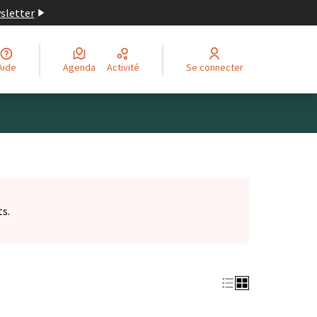
wsletter
Aide
Agenda
Activité
Se connecter
ts.
et)