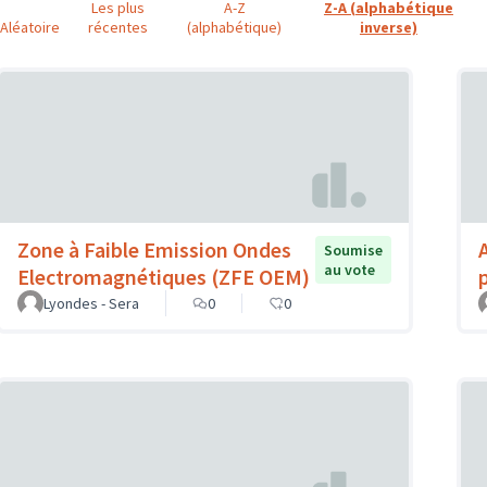
Les plus
A-Z
Z-A (alphabétique
Aléatoire
récentes
(alphabétique)
inverse)
Zone à Faible Emission Ondes
Soumise
au vote
Electromagnétiques (ZFE OEM)
Lyondes - Sera
0
0