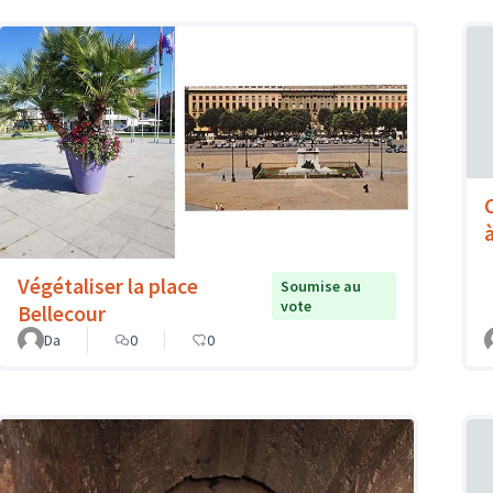
à
Végétaliser la place
Soumise au
vote
Bellecour
Da
0
0