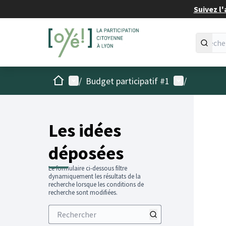
Suivez l'
Accueil
Menu principal
Menu utilisat
/
Budget participatif #1
/
Les idées
déposées
Le formulaire ci-dessous filtre
dynamiquement les résultats de la
recherche lorsque les conditions de
recherche sont modifiées.