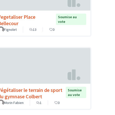
Vegetaliser Place
Soumise au
vote
Bellecour
Fignolet
13
0
Végétaliser le terrain de sport
Soumise
au vote
du gymnase Colbert
Morin Fabien
1
0