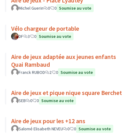
Aire de jeux - Place Lyautey
Michel Guerin
0
0
Soumise au vote
Vélo chargeur de portable
DF
3
0
Soumise au vote
Aire de jeux adaptée aux jeunes enfants
Quai Rambaud
Franck RUBOD
2
0
Soumise au vote
Aire de jeux et pique nique square Berchet
SEB
0
0
Soumise au vote
Aire de jeux pour les +12 ans
Salomé Elisabeth NEVEU
0
0
Soumise au vote