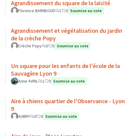
Agrandissement du square de la laïcité
Florence BARNEOUD
1
0
Soumise au vote
Agrandissement et végétalisation du jardin
de la crèche Popy
Crèche Popy
0
0
Soumise au vote
Un square pour les enfants de l'école de la
Sauvagère Lyon 9
Anne AVRIL
1
0
Soumise au vote
Aire à chiens quartier de l'Observance - Lyon
9
AUBRY
0
0
Soumise au vote