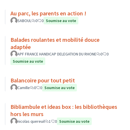
Au parc, les parents en action !
SABOUL
0
0
Soumise au vote
Balades roulantes et mobilité douce
adaptée
APF FRANCE HANDICAP DELEGATION DU RHONE
0
0
Soumise au vote
Balancoire pour tout petit
Camille
0
0
Soumise au vote
Bibliambule et ideas box : les bibliothèques
hors les murs
nicolas quereuil
1
0
Soumise au vote