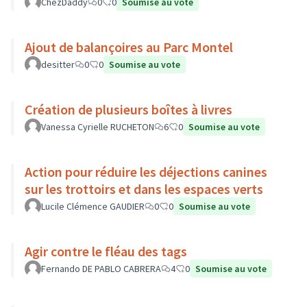
ChezDaddy
0
0
Soumise au vote
Ajout de balançoires au Parc Montel
desitter
0
0
Soumise au vote
Création de plusieurs boîtes à livres
Vanessa Cyrielle RUCHETON
6
0
Soumise au vote
Action pour réduire les déjections canines
sur les trottoirs et dans les espaces verts
Lucile Clémence GAUDIER
0
0
Soumise au vote
Agir contre le fléau des tags
Fernando DE PABLO CABRERA
4
0
Soumise au vote