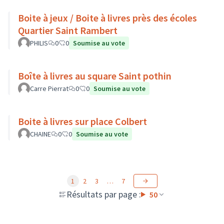
Boite à jeux / Boite à livres près des écoles
Quartier Saint Rambert
PHILIS
0
0
Soumise au vote
Boîte à livres au square Saint pothin
Carre Pierrat
0
0
Soumise au vote
Boite à livres sur place Colbert
CHAINE
0
0
Soumise au vote
1
2
3
…
7
Résultats par page :
50