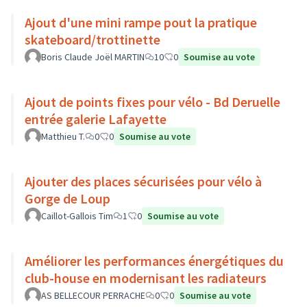
Ajout d'une mini rampe pout la pratique
skateboard/trottinette
Boris Claude Joël MARTIN
10
0
Soumise au vote
Ajout de points fixes pour vélo - Bd Deruelle
entrée galerie Lafayette
Matthieu T.
0
0
Soumise au vote
Ajouter des places sécurisées pour vélo à
Gorge de Loup
Caillot-Gallois Tim
1
0
Soumise au vote
Améliorer les performances énergétiques du
club-house en modernisant les radiateurs
AS BELLECOUR PERRACHE
0
0
Soumise au vote