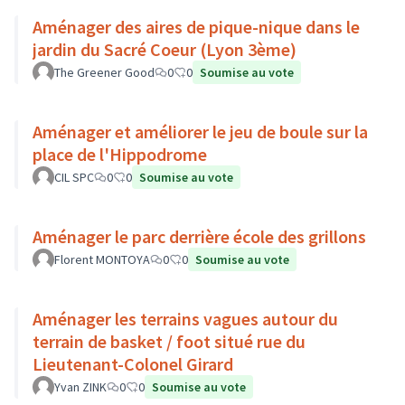
Aménager des aires de pique-nique dans le
jardin du Sacré Coeur (Lyon 3ème)
The Greener Good
0
0
Soumise au vote
Aménager et améliorer le jeu de boule sur la
place de l'Hippodrome
CIL SPC
0
0
Soumise au vote
Aménager le parc derrière école des grillons
Florent MONTOYA
0
0
Soumise au vote
Aménager les terrains vagues autour du
terrain de basket / foot situé rue du
Lieutenant-Colonel Girard
Yvan ZINK
0
0
Soumise au vote