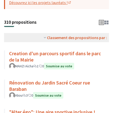
Découvrez ici les projets lauréats !
(S'ouvre dans un nouvel o
310 propositions
Classement des propositions par :
Creation d'un parcours sportif dans le parc
de la Mairie
MAHZI Aïcha
1
0
Soumise au vote
Rénovation du Jardin Sacré Coeur rue
Baraban
Aliou
3
0
Soumise au vote
"Alter égo": Une aire sportive inclusive !