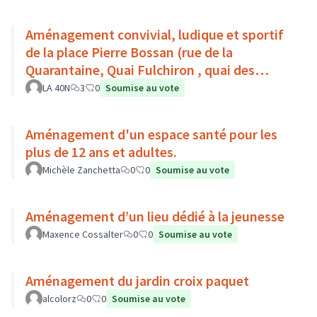
Aménagement convivial, ludique et sportif
de la place Pierre Bossan (rue de la
Quarantaine, Quai Fulchiron , quai des
étroits, Montée de Chouans)
LA 40N
3
0
Soumise au vote
Aménagement d'un espace santé pour les
plus de 12 ans et adultes.
Michèle Zanchetta
0
0
Soumise au vote
Aménagement d’un lieu dédié à la jeunesse
Maxence Cossalter
0
0
Soumise au vote
Aménagement du jardin croix paquet
alcolorz
0
0
Soumise au vote