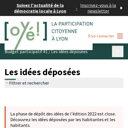
Suivez l'actualité de la
Inscrivez-vous à la
-
démocratie locale à Lyon
newsletter
Menu
Se connecter
Menu p
Budget participatif #1
/
Les idées déposées
Les idées déposées
Filtrer et rechercher
La phase de dépôt des idées de l'édition 2022 est close.
Découvrez les idées déposées par les habitantes et les
habitants.