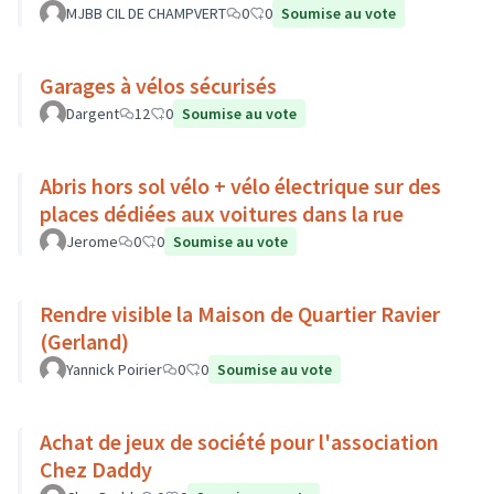
MJBB CIL DE CHAMPVERT
0
0
Soumise au vote
Garages à vélos sécurisés
Dargent
12
0
Soumise au vote
Abris hors sol vélo + vélo électrique sur des
places dédiées aux voitures dans la rue
Jerome
0
0
Soumise au vote
Rendre visible la Maison de Quartier Ravier
(Gerland)
Yannick Poirier
0
0
Soumise au vote
Achat de jeux de société pour l'association
Chez Daddy