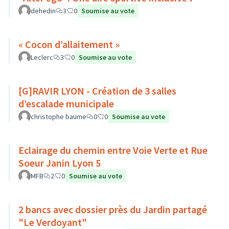
dehedin
3
0
Soumise au vote
« Cocon d’allaitement »
Leclerc
3
0
Soumise au vote
[G]RAVIR LYON - Création de 3 salles
d’escalade municipale
christophe baume
0
0
Soumise au vote
Eclairage du chemin entre Voie Verte et Rue
Soeur Janin Lyon 5
MFB
2
0
Soumise au vote
2 bancs avec dossier près du Jardin partagé
"Le Verdoyant"