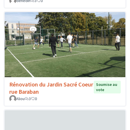
dehedin
3
0
Rénovation du Jardin Sacré Coeur
Soumise au
vote
rue Baraban
Aliou
3
0