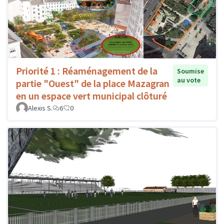
Priorité 1 : Réaménagement de la
Soumise
au vote
partie "Ouest" de la place Mazagran
en un espace vert municipal clôturé
Alexis S.
6
0