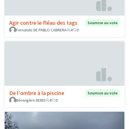
Agir contre le fléau des tags
Soumise au vote
Fernando DE PABLO CABRERA
4
0
De l'ombre à la piscine
Soumise au vote
Bérengère DENIS
4
0