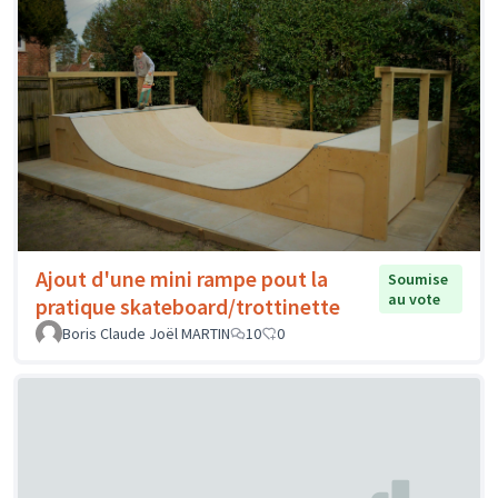
Ajout d'une mini rampe pout la
Soumise
au vote
pratique skateboard/trottinette
Boris Claude Joël MARTIN
10
0