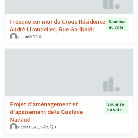
Fresque sur mur du Crous Résidence
Soumise
au vote
André Lirondelles, Rue Garibaldi
vallon
9
0
Projet d'aménagement et
Soumise
au vote
d'apaisement de la Gustave
Nadaud
Nicolas GALET
9
0