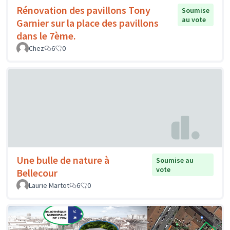
Rénovation des pavillons Tony
Soumise
au vote
Garnier sur la place des pavillons
dans le 7ème.
Chez
6
0
Une bulle de nature à
Soumise au
vote
Bellecour
Laurie Martot
6
0