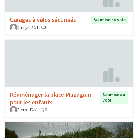
Garages à vélos sécurisés
Soumise au vote
Dargent
12
0
Réaménager la place Mazagran
Soumise au
vote
pour les enfants
Pierre T
11
0