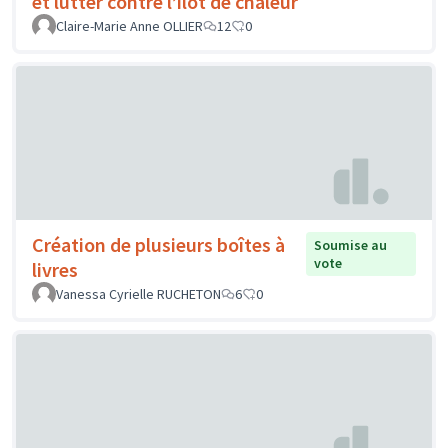
et lutter contre l’îlot de chaleur
Claire-Marie Anne OLLIER
12
0
Création de plusieurs boîtes à
Soumise au
vote
livres
Vanessa Cyrielle RUCHETON
6
0