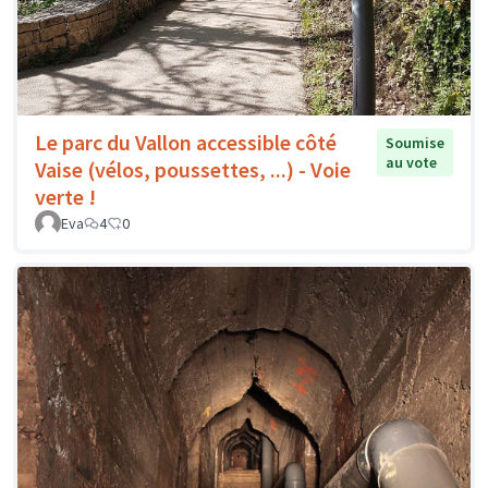
Le parc du Vallon accessible côté
Soumise
au vote
Vaise (vélos, poussettes, ...) - Voie
verte !
Eva
4
0