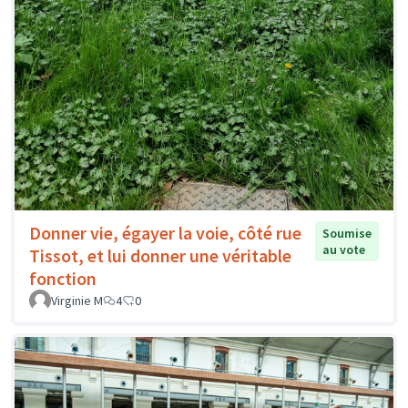
Donner vie, égayer la voie, côté rue
Soumise
au vote
Tissot, et lui donner une véritable
fonction
Virginie M
4
0