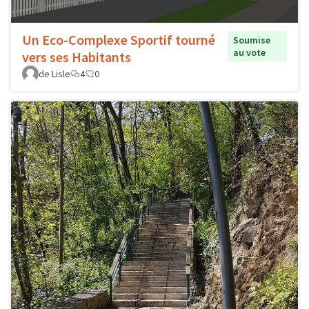
Un Eco-Complexe Sportif tourné
Soumise
au vote
vers ses Habitants
de Lisle
4
0