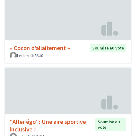
« Cocon d’allaitement »
Soumise au vote
Leclerc
3
0
"Alter égo": Une aire sportive
Soumise au
vote
inclusive !