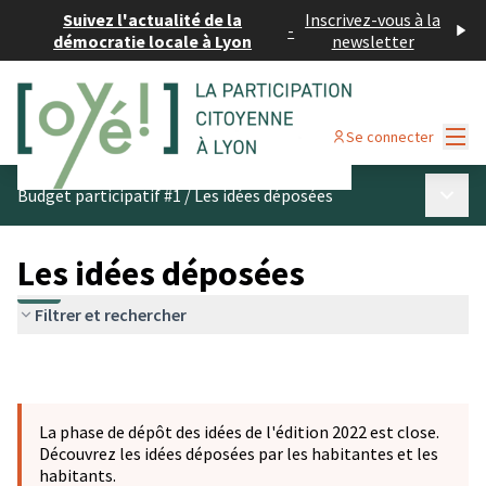
Suivez l'actualité de la
Inscrivez-vous à la
-
démocratie locale à Lyon
newsletter
Menu
Se connecter
Menu p
Budget participatif #1
/
Les idées déposées
Les idées déposées
Filtrer et rechercher
La phase de dépôt des idées de l'édition 2022 est close.
Découvrez les idées déposées par les habitantes et les
habitants.