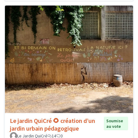
Le jardin QuiCré 🌻 création d’un
Soumise
au vote
jardin urbain pédagogique
Le Jardin QuiCré
14
0