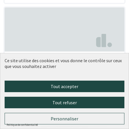
Végétaliser la dalle Artaud
Soumise au vote
Ce site utilise des cookies et vous donne le contrôle sur ceux
que vous souhaitez activer
Anouk Céline Julie FLAMANT
2
0
Tout accepter
Tout refuser
Personnaliser
Politique de confidentialité