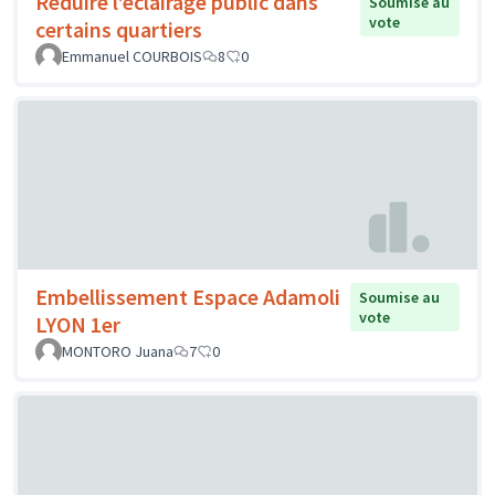
Réduire l’éclairage public dans
Soumise au
vote
certains quartiers
Emmanuel COURBOIS
8
0
Embellissement Espace Adamoli
Soumise au
vote
LYON 1er
MONTORO Juana
7
0