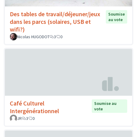
Des tables de travail/déjeuner/jeux
Soumise
au vote
dans les parcs (solaires, USB et
wifi?)
Nicolas HUGODOT
3
0
Café Culturel
Soumise au
vote
Intergénérationnel
JR
3
0