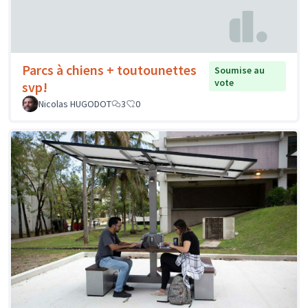
Parcs à chiens + toutounettes
Soumise au
vote
svp!
Nicolas HUGODOT
3
0