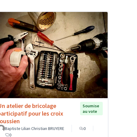
Un atelier de bricolage
Soumise
au vote
articipatif pour les croix
roussien
Baptiste Lilian Christian BRUYERE
0
0