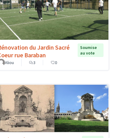
Rénovation du Jardin Sacré
Soumise
au vote
Coeur rue Baraban
Aliou
3
0