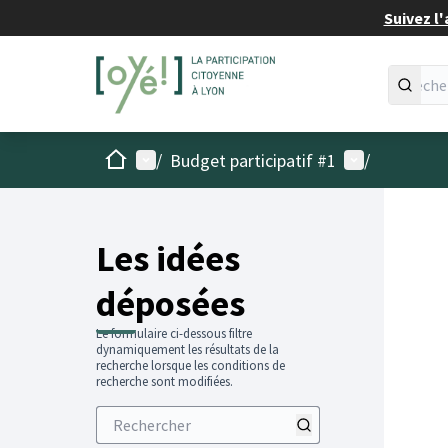
Suivez l'
Accueil
Menu principal
Menu utilisat
/
Budget participatif #1
/
Les idées
déposées
Le formulaire ci-dessous filtre
dynamiquement les résultats de la
recherche lorsque les conditions de
recherche sont modifiées.