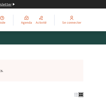
wsletter
Aide
Agenda
Activité
Se connecter
ts.
et)