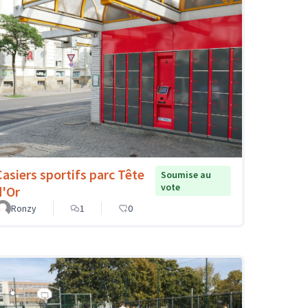
Casiers sportifs parc Tête
Soumise au
vote
d'Or
Ronzy
1
0