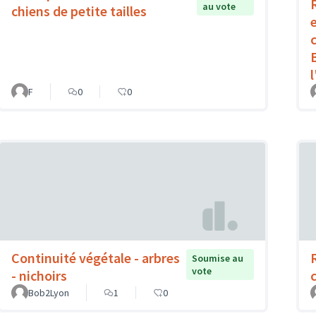
au vote
chiens de petite tailles
F
0
0
Continuité végétale - arbres
Soumise au
vote
- nichoirs
Bob2Lyon
1
0