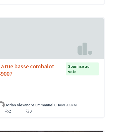
La rue basse combalot
Soumise au
vote
69007
Dorian Alexandre Emmanuel CHAMPAGNAT
2
0