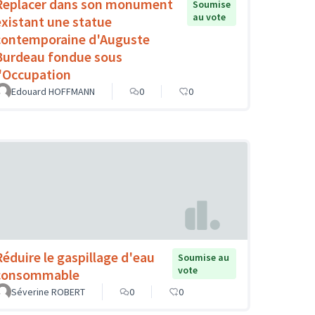
Replacer dans son monument
Soumise
au vote
existant une statue
contemporaine d'Auguste
Burdeau fondue sous
l'Occupation
Edouard HOFFMANN
0
0
Réduire le gaspillage d'eau
Soumise au
vote
consommable
Séverine ROBERT
0
0