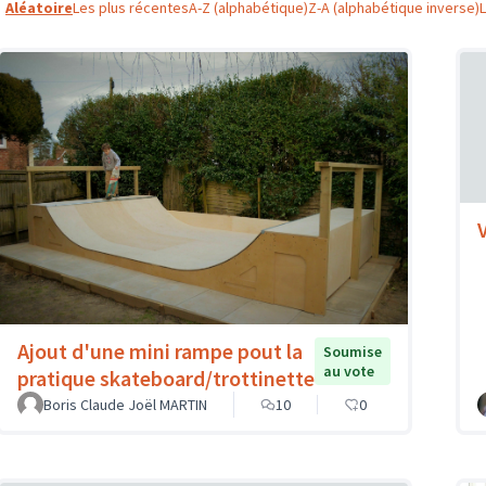
Aléatoire
Les plus récentes
A-Z (alphabétique)
Z-A (alphabétique inverse)
Ajout d'une mini rampe pout la
Soumise
au vote
pratique skateboard/trottinette
Boris Claude Joël MARTIN
10
0