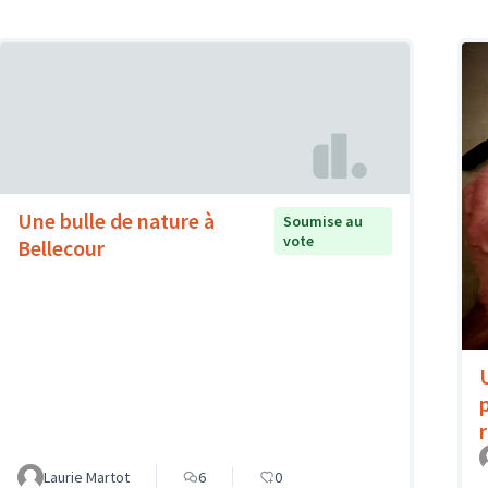
Une bulle de nature à
Soumise au
vote
Bellecour
p
Laurie Martot
6
0