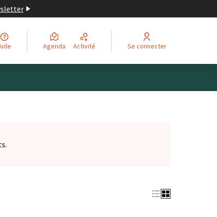
wsletter
Aide
Agenda
Activité
Se connecter
ts.
et)