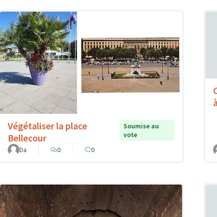
à
Végétaliser la place
Soumise au
vote
Bellecour
Da
0
0