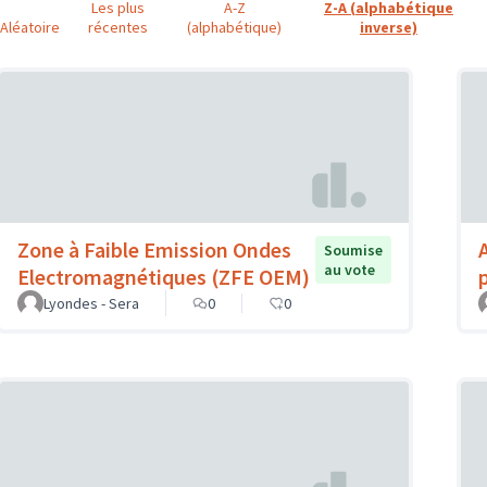
Les plus
A-Z
Z-A (alphabétique
Aléatoire
récentes
(alphabétique)
inverse)
Zone à Faible Emission Ondes
Soumise
au vote
Electromagnétiques (ZFE OEM)
Lyondes - Sera
0
0