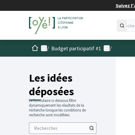
Suivez l'
Accueil
Menu principal
Menu utilisat
/
Budget participatif #1
/
Les idées
déposées
Le formulaire ci-dessous filtre
dynamiquement les résultats de la
recherche lorsque les conditions de
recherche sont modifiées.