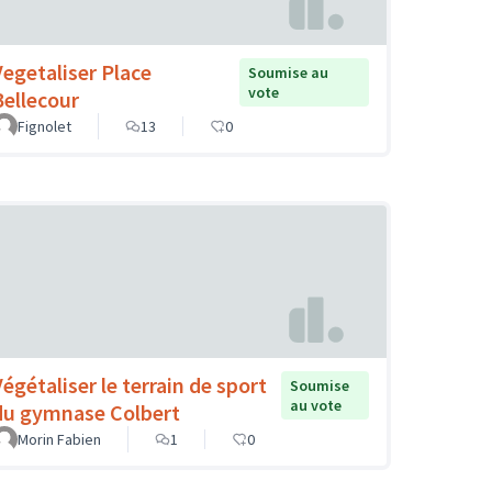
Vegetaliser Place
Soumise au
vote
Bellecour
Fignolet
13
0
Végétaliser le terrain de sport
Soumise
au vote
du gymnase Colbert
Morin Fabien
1
0