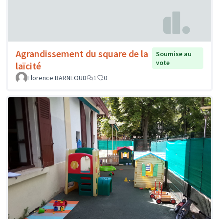
Agrandissement du square de la
Soumise au
vote
laïcité
Florence BARNEOUD
1
0