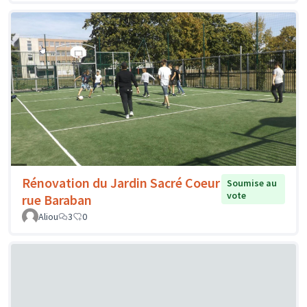
Rénovation du Jardin Sacré Coeur
Soumise au
vote
rue Baraban
Aliou
3
0