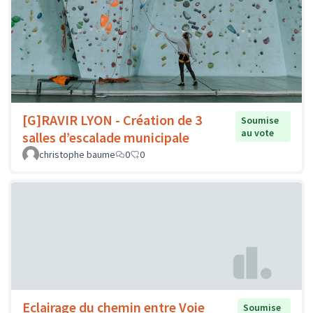
[G]RAVIR LYON - Création de 3
Soumise
au vote
salles d’escalade municipale
christophe baume
0
0
Eclairage du chemin entre Voie
Soumise