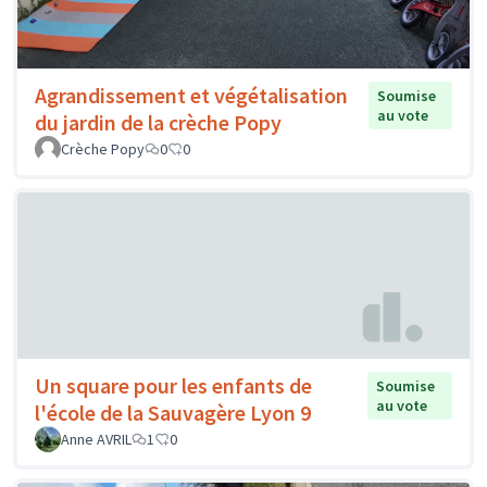
Agrandissement et végétalisation
Soumise
au vote
du jardin de la crèche Popy
Crèche Popy
0
0
Un square pour les enfants de
Soumise
au vote
l'école de la Sauvagère Lyon 9
Anne AVRIL
1
0