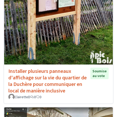
Installer plusieurs panneaux
Soumise
au vote
d'affichage sur la vie du quartier de
la Duchère pour communiquer en
local de manière inclusive
ClairetteD
0
0