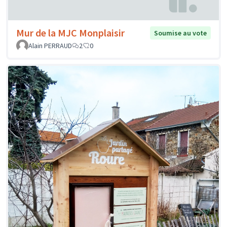
Mur de la MJC Monplaisir
Soumise au vote
Alain PERRAUD
2
0