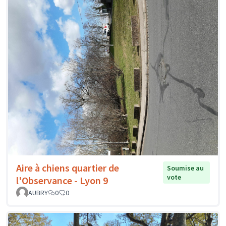
Aire à chiens quartier de
Soumise au
vote
l'Observance - Lyon 9
AUBRY
0
0