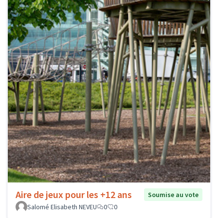
Aire de jeux pour les +12 ans
Soumise au vote
Salomé Elisabeth NEVEU
0
0