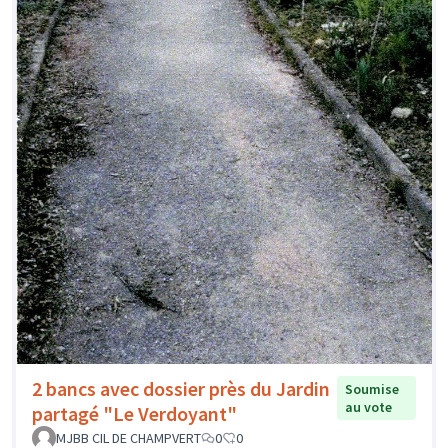
2 bancs avec dossier près du Jardin
Soumise
au vote
partagé "Le Verdoyant"
MJBB CIL DE CHAMPVERT
0
0