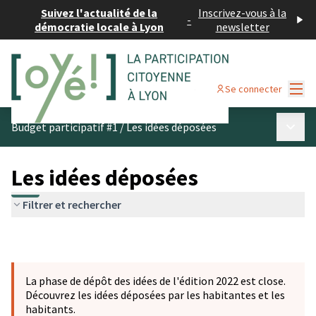
Suivez l'actualité de la
Inscrivez-vous à la
-
démocratie locale à Lyon
newsletter
Menu
Se connecter
Menu p
Budget participatif #1
/
Les idées déposées
Les idées déposées
Filtrer et rechercher
La phase de dépôt des idées de l'édition 2022 est close.
Découvrez les idées déposées par les habitantes et les
habitants.