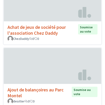
Achat de jeux de société pour
Soumise
au vote
l'association Chez Daddy
ChezDaddy
0
0
Ajout de balançoires au Parc
Soumise au
vote
Montel
desitter
0
0