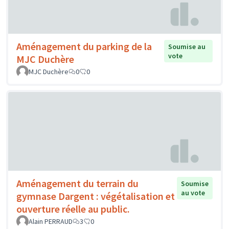
Aménagement du parking de la
Soumise au
vote
MJC Duchère
MJC Duchère
0
0
Aménagement du terrain du
Soumise
au vote
gymnase Dargent : végétalisation et
ouverture réelle au public.
Alain PERRAUD
3
0