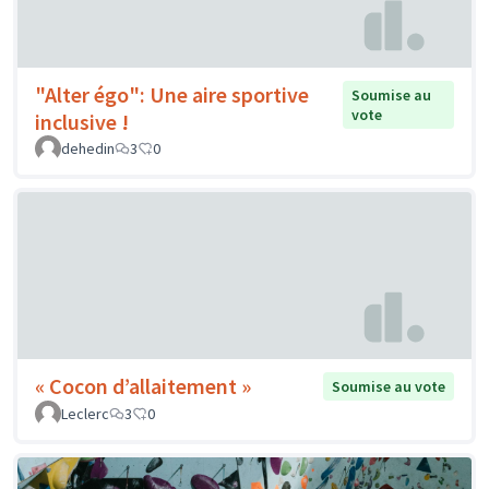
"Alter égo": Une aire sportive
Soumise au
vote
inclusive !
dehedin
3
0
« Cocon d’allaitement »
Soumise au vote
Leclerc
3
0