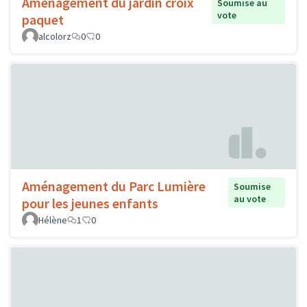
Aménagement du jardin croix
Soumise au
vote
paquet
alcolorz
0
0
Aménagement du Parc Lumière
Soumise
au vote
pour les jeunes enfants
Hélène
1
0