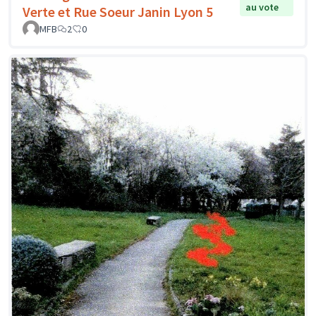
au vote
Verte et Rue Soeur Janin Lyon 5
MFB
2
0