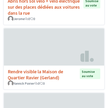
Abris hors sol vélo + vélo électrique
Soumise
au vote
sur des places dédiées aux voitures
dans la rue
Jerome
0
0
Rendre visible la Maison de
Soumise
au vote
Quartier Ravier (Gerland)
Yannick Poirier
0
0