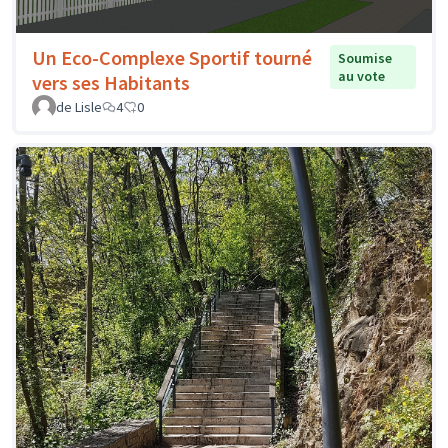
Un Eco-Complexe Sportif tourné
Soumise
au vote
vers ses Habitants
de Lisle
4
0