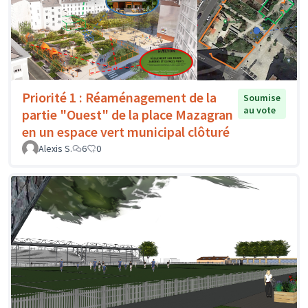
Priorité 1 : Réaménagement de la
Soumise
au vote
partie "Ouest" de la place Mazagran
en un espace vert municipal clôturé
Alexis S.
6
0