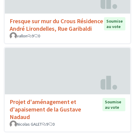
Fresque sur mur du Crous Résidence
Soumise
au vote
André Lirondelles, Rue Garibaldi
vallon
9
0
Projet d'aménagement et
Soumise
au vote
d'apaisement de la Gustave
Nadaud
Nicolas GALET
9
0