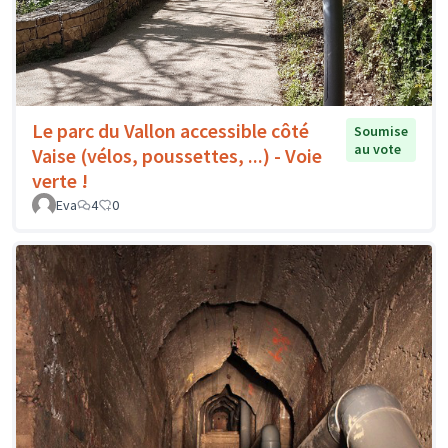
Le parc du Vallon accessible côté
Soumise
au vote
Vaise (vélos, poussettes, ...) - Voie
verte !
Eva
4
0