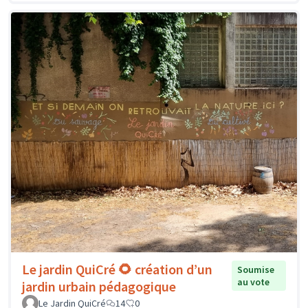
Le jardin QuiCré 🌻 création d’un
Soumise
au vote
jardin urbain pédagogique
Le Jardin QuiCré
14
0