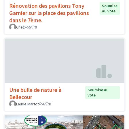
Rénovation des pavillons Tony
Soumise
au vote
Garnier sur la place des pavillons
dans le 7ème.
Chez
6
0
Une bulle de nature à
Soumise au
vote
Bellecour
Laurie Martot
6
0