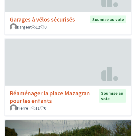
Garages à vélos sécurisés
Soumise au vote
Dargent
12
0
Réaménager la place Mazagran
Soumise au
vote
pour les enfants
Pierre T
11
0