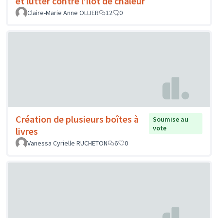
et lutter contre l’îlot de chaleur
Claire-Marie Anne OLLIER
12
0
Création de plusieurs boîtes à
Soumise au
vote
livres
Vanessa Cyrielle RUCHETON
6
0