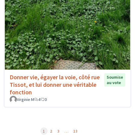
Donner vie, égayer la voie, côté rue
Soumise
au vote
Tissot, et lui donner une véritable
fonction
Virginie M
4
0
1
2
3
…
13