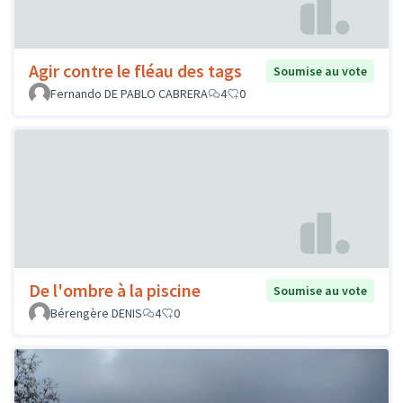
Agir contre le fléau des tags
Soumise au vote
Fernando DE PABLO CABRERA
4
0
De l'ombre à la piscine
Soumise au vote
Bérengère DENIS
4
0