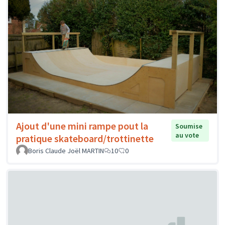
Ajout d'une mini rampe pout la
Soumise
au vote
pratique skateboard/trottinette
Boris Claude Joël MARTIN
10
0