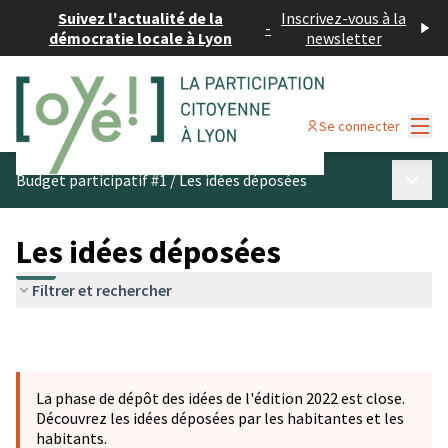
Suivez l'actualité de la
Inscrivez-vous à la
-
démocratie locale à Lyon
newsletter
Menu
Se connecter
Menu p
Budget participatif #1
/
Les idées déposées
Les idées déposées
Filtrer et rechercher
La phase de dépôt des idées de l'édition 2022 est close.
Découvrez les idées déposées par les habitantes et les
habitants.