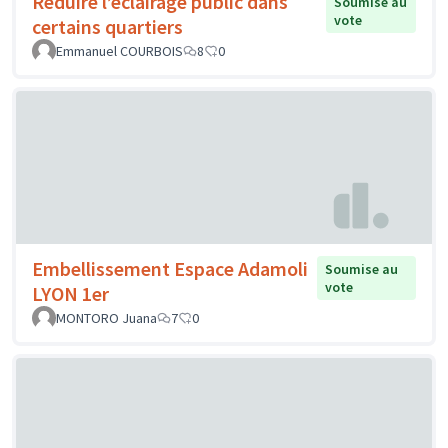
Réduire l’éclairage public dans
Soumise au
vote
certains quartiers
Emmanuel COURBOIS
8
0
Embellissement Espace Adamoli
Soumise au
vote
LYON 1er
MONTORO Juana
7
0