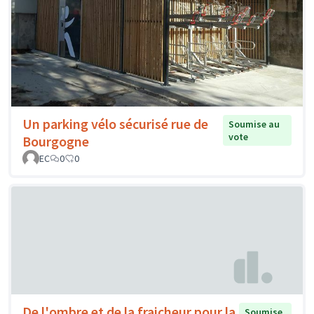
Un parking vélo sécurisé rue de
Soumise au
vote
Bourgogne
EC
0
0
De l'ombre et de la fraicheur pour la
Soumise