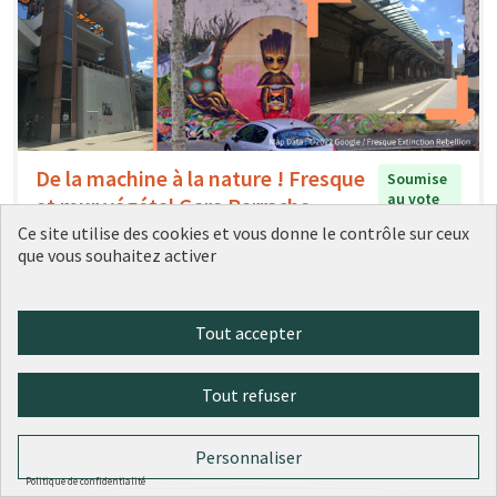
De la machine à la nature ! Fresque
Soumise
au vote
et mur végétal Gare Perrache
Ce site utilise des cookies et vous donne le contrôle sur ceux
Conseil de quartier Confluence Perrache
0
1
que vous souhaitez activer
Tout accepter
Tout refuser
Personnaliser
Politique de confidentialité