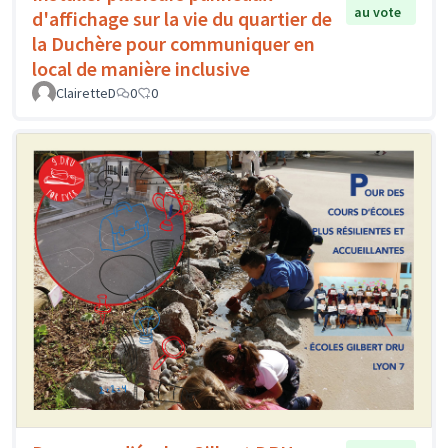
au vote
d'affichage sur la vie du quartier de
la Duchère pour communiquer en
local de manière inclusive
ClairetteD
0
0