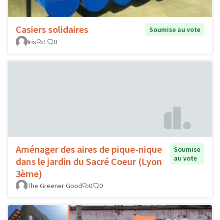
Casiers solidaires
Soumise au vote
Iris
1
0
Aménager des aires de pique-nique
Soumise
au vote
dans le jardin du Sacré Coeur (Lyon
3ème)
The Greener Good
0
0