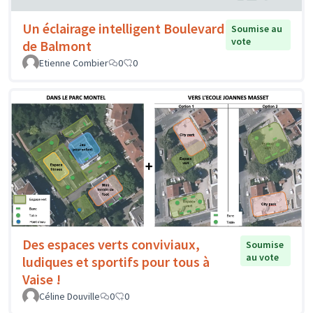
Un éclairage intelligent Boulevard
Soumise au
vote
de Balmont
Etienne Combier
0
0
Des espaces verts conviviaux,
Soumise
au vote
ludiques et sportifs pour tous à
Vaise !
Céline Douville
0
0