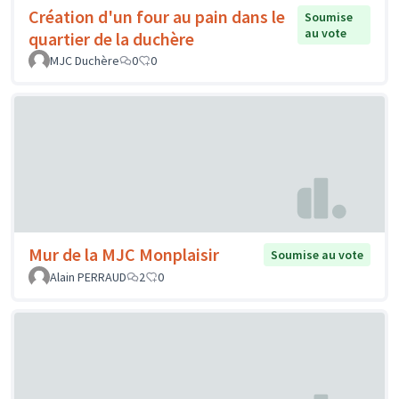
Création d'un four au pain dans le
Soumise
au vote
quartier de la duchère
MJC Duchère
0
0
Mur de la MJC Monplaisir
Soumise au vote
Alain PERRAUD
2
0