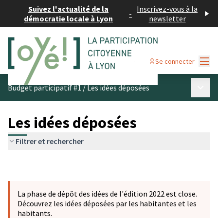
Suivez l'actualité de la
Inscrivez-vous à la
-
démocratie locale à Lyon
newsletter
Menu
Se connecter
Menu p
Budget participatif #1
/
Les idées déposées
Les idées déposées
Filtrer et rechercher
La phase de dépôt des idées de l'édition 2022 est close.
Découvrez les idées déposées par les habitantes et les
habitants.