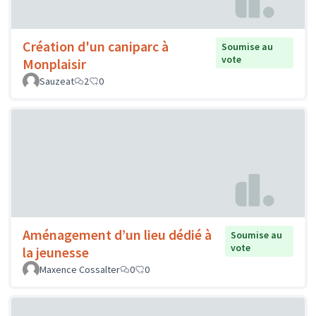
Création d'un caniparc à
Soumise au
vote
Monplaisir
Sauzeat
2
0
Aménagement d’un lieu dédié à
Soumise au
vote
la jeunesse
Maxence Cossalter
0
0