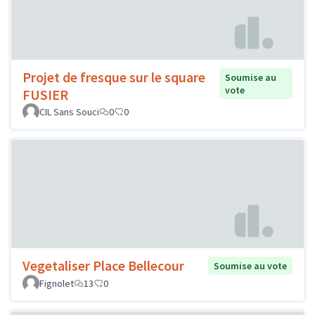
Projet de fresque sur le square
Soumise au
vote
FUSIER
CIL Sans Souci
0
0
Vegetaliser Place Bellecour
Soumise au vote
Fignolet
13
0