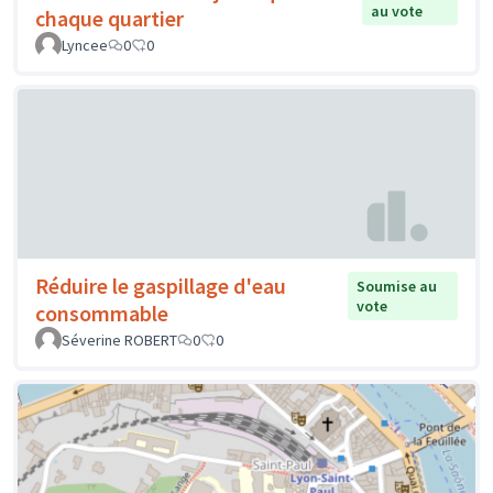
au vote
chaque quartier
Lyncee
0
0
Réduire le gaspillage d'eau
Soumise au
vote
consommable
Séverine ROBERT
0
0