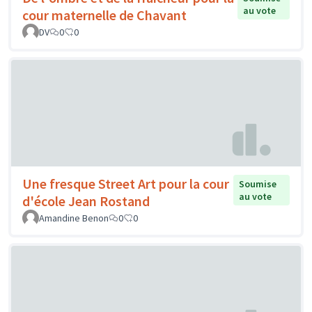
au vote
cour maternelle de Chavant
DV
0
0
Une fresque Street Art pour la cour
Soumise
au vote
d'école Jean Rostand
Amandine Benon
0
0