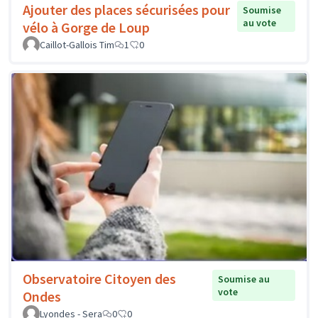
Ajouter des places sécurisées pour
Soumise
au vote
vélo à Gorge de Loup
Caillot-Gallois Tim
1
0
Observatoire Citoyen des
Soumise au
vote
Ondes
Lyondes - Sera
0
0