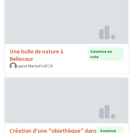
Une bulle de nature à
Soumise au
vote
Bellecour
Laurie Martot
6
0
Création d'une "objethèque" dans
Soumise