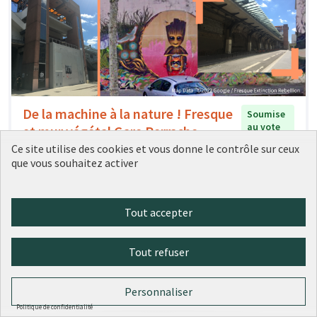
De la machine à la nature ! Fresque
Soumise
au vote
et mur végétal Gare Perrache
Ce site utilise des cookies et vous donne le contrôle sur ceux
Conseil de quartier Confluence Perrache
0
1
que vous souhaitez activer
Tout accepter
Tout refuser
Personnaliser
Politique de confidentialité