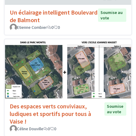
Un éclairage intelligent Boulevard
Soumise au
vote
de Balmont
Etienne Combier
0
0
Des espaces verts conviviaux,
Soumise
au vote
ludiques et sportifs pour tous à
Vaise !
Céline Douville
0
0