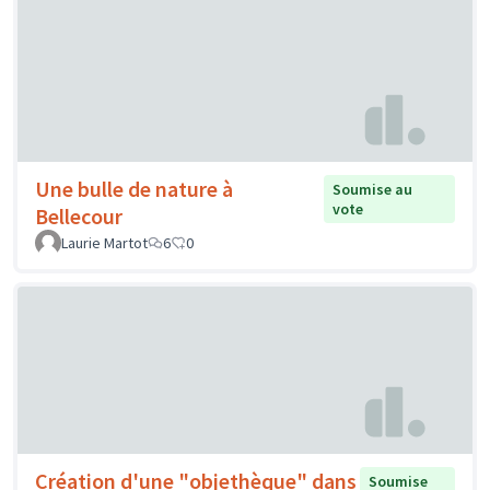
Une bulle de nature à
Soumise au
vote
Bellecour
Laurie Martot
6
0
Création d'une "objethèque" dans
Soumise