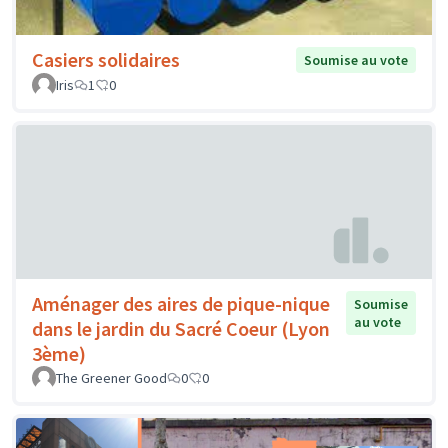
Casiers solidaires
Soumise au vote
Iris
1
0
Aménager des aires de pique-nique
Soumise
au vote
dans le jardin du Sacré Coeur (Lyon
3ème)
The Greener Good
0
0