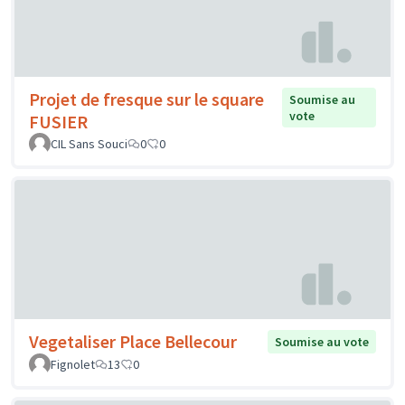
Projet de fresque sur le square
Soumise au
vote
FUSIER
CIL Sans Souci
0
0
Vegetaliser Place Bellecour
Soumise au vote
Fignolet
13
0