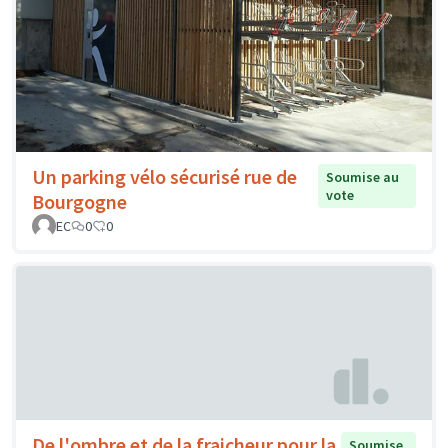
Un parking vélo sécurisé rue de
Soumise au
vote
Bourgogne
EC
0
0
De l'ombre et de la fraicheur pour la
Soumise