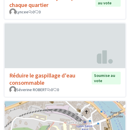
au vote
chaque quartier
Lyncee
0
0
Réduire le gaspillage d'eau
Soumise au
vote
consommable
Séverine ROBERT
0
0