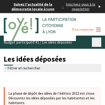
Suivez l'actualité de la
Inscrivez-vous à la
-
démocratie locale à Lyon
newsletter
Menu
Se connecter
Menu p
Budget participatif #1
/
Les idées déposées
Les idées déposées
Filtrer et rechercher
La phase de dépôt des idées de l'édition 2022 est close.
Découvrez les idées déposées par les habitantes et les
habitants.