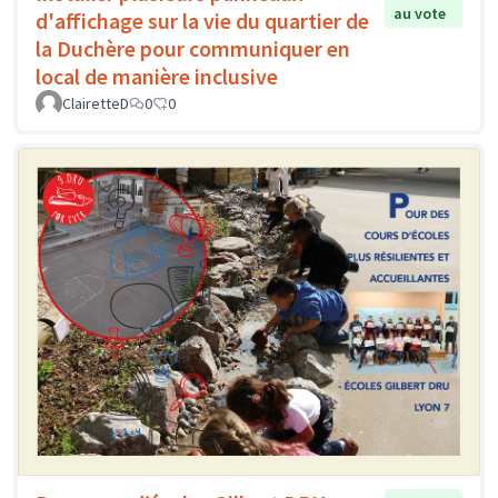
au vote
d'affichage sur la vie du quartier de
la Duchère pour communiquer en
local de manière inclusive
ClairetteD
0
0