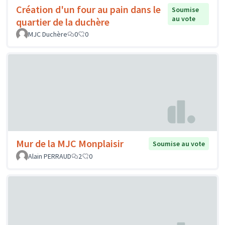
Création d'un four au pain dans le
Soumise
au vote
quartier de la duchère
MJC Duchère
0
0
Mur de la MJC Monplaisir
Soumise au vote
Alain PERRAUD
2
0