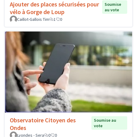
Ajouter des places sécurisées pour
Soumise
au vote
vélo à Gorge de Loup
Caillot-Gallois Tim
1
0
Observatoire Citoyen des
Soumise au
vote
Ondes
Lyondes - Sera
0
0