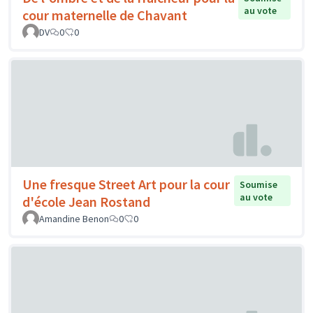
au vote
cour maternelle de Chavant
DV
0
0
Une fresque Street Art pour la cour
Soumise
au vote
d'école Jean Rostand
Amandine Benon
0
0