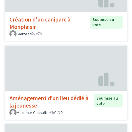
Création d'un caniparc à
Soumise au
vote
Monplaisir
Sauzeat
2
0
Aménagement d’un lieu dédié à
Soumise au
vote
la jeunesse
Maxence Cossalter
0
0