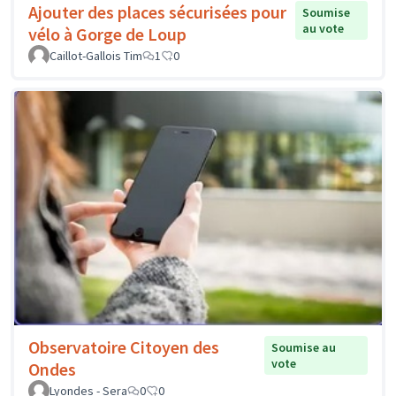
Ajouter des places sécurisées pour
Soumise
au vote
vélo à Gorge de Loup
Caillot-Gallois Tim
1
0
Observatoire Citoyen des
Soumise au
vote
Ondes
Lyondes - Sera
0
0