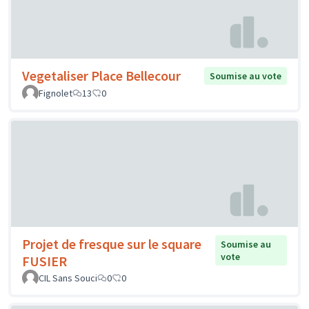
Vegetaliser Place Bellecour
Soumise au vote
Fignolet
13
0
Projet de fresque sur le square
Soumise au
vote
FUSIER
CIL Sans Souci
0
0