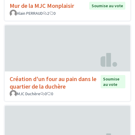
Mur de la MJC Monplaisir
Soumise au vote
Alain PERRAUD
2
0
Création d'un four au pain dans le
Soumise
au vote
quartier de la duchère
MJC Duchère
0
0