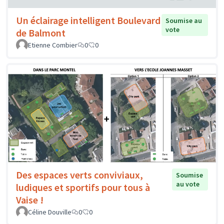
Un éclairage intelligent Boulevard
Soumise au
vote
de Balmont
Etienne Combier
0
0
Des espaces verts conviviaux,
Soumise
au vote
ludiques et sportifs pour tous à
Vaise !
Céline Douville
0
0