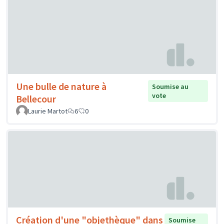
Une bulle de nature à
Soumise au
vote
Bellecour
Laurie Martot
6
0
Création d'une "objethèque" dans
Soumise