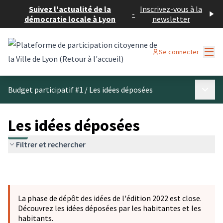
Suivez l'actualité de la
Inscrivez-vous à la
-
démocratie locale à Lyon
newsletter
Menu
Se connecter
Menu p
Budget participatif #1
/
Les idées déposées
Les idées déposées
Filtrer et rechercher
La phase de dépôt des idées de l'édition 2022 est close.
Découvrez les idées déposées par les habitantes et les
habitants.