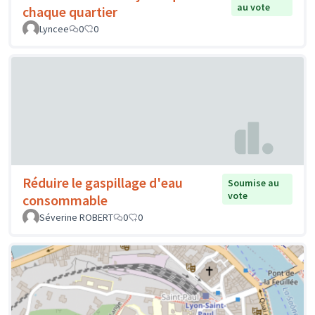
au vote
chaque quartier
Lyncee
0
0
Réduire le gaspillage d'eau
Soumise au
vote
consommable
Séverine ROBERT
0
0