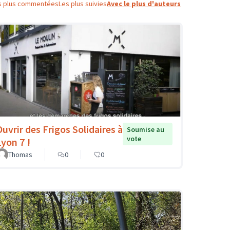
s plus commentées
Les plus suivies
Avec le plus d'auteurs
Ouvrir des Frigos Solidaires à
Soumise au
vote
Lyon 7 !
Thomas
0
0