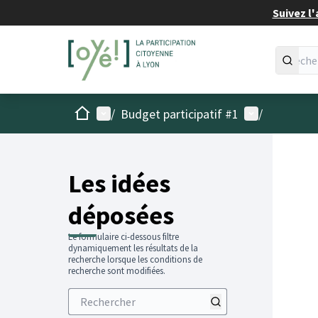
Suivez l'
Accueil
Menu principal
Menu utilisat
/
Budget participatif #1
/
Les idées
déposées
Le formulaire ci-dessous filtre
dynamiquement les résultats de la
recherche lorsque les conditions de
recherche sont modifiées.