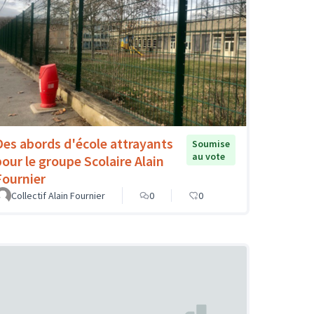
Des abords d'école attrayants
Soumise
au vote
pour le groupe Scolaire Alain
Fournier
Collectif Alain Fournier
0
0