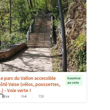
Le parc du Vallon accessible
Soumise
au vote
côté Vaise (vélos, poussettes,
..) - Voie verte !
Eva
4
0