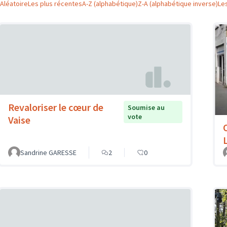
Aléatoire
Les plus récentes
A-Z (alphabétique)
Z-A (alphabétique inverse)
Le
Revaloriser le cœur de
Soumise au
vote
Vaise
Sandrine GARESSE
2
0