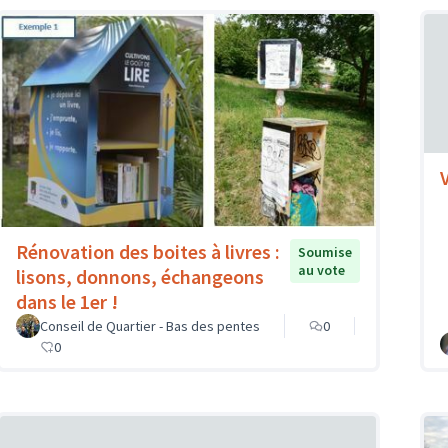
Rénovation des boites à livres :
Soumise
au vote
lisons, donnons, échangeons
dans le 1er !
Conseil de Quartier - Bas des pentes
0
0