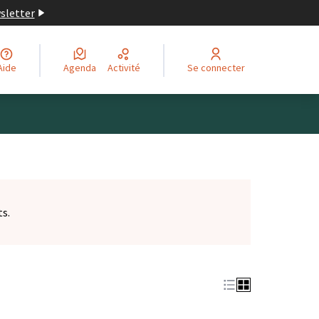
wsletter
Aide
Agenda
Activité
Se connecter
ts.
et)