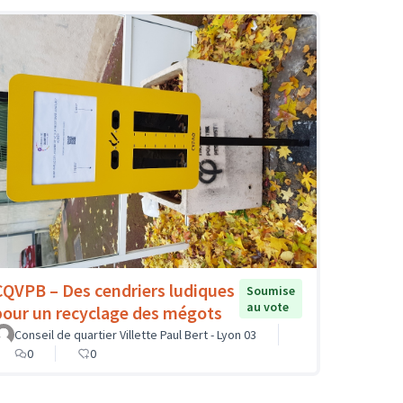
CQVPB – Des cendriers ludiques
Soumise
au vote
pour un recyclage des mégots
Conseil de quartier Villette Paul Bert - Lyon 03
0
0