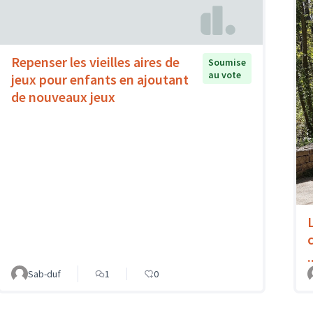
Repenser les vieilles aires de
Soumise
au vote
jeux pour enfants en ajoutant
de nouveaux jeux
.
Sab-duf
1
0