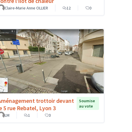
ontre l’îlot de chaleur
Claire-Marie Anne OLLIER
12
0
Aménagement trottoir devant
Soumise
au vote
le 5 rue Rebatel, Lyon 3
LM
1
0