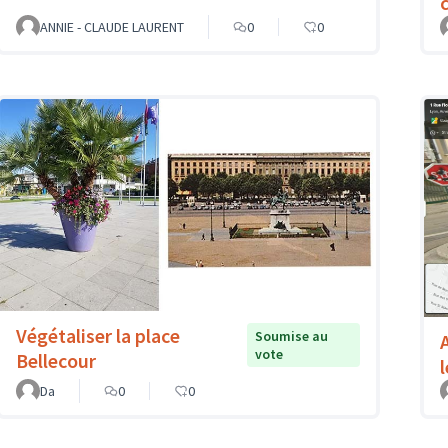
c
ANNIE - CLAUDE LAURENT
0
0
Végétaliser la place
Soumise au
vote
Bellecour
Da
0
0