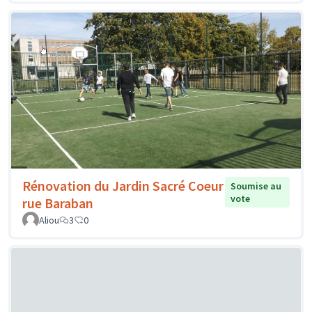
Rénovation du Jardin Sacré Coeur
Soumise au
vote
rue Baraban
Aliou
3
0