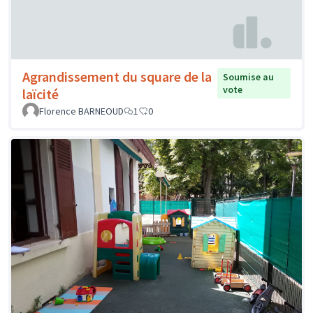
Agrandissement du square de la
Soumise au
vote
laïcité
Florence BARNEOUD
1
0