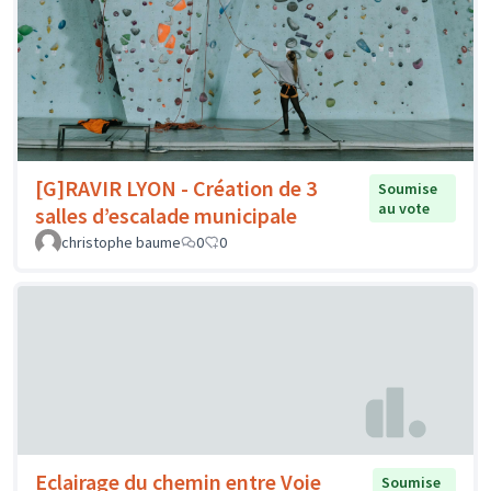
[G]RAVIR LYON - Création de 3
Soumise
au vote
salles d’escalade municipale
christophe baume
0
0
Eclairage du chemin entre Voie
Soumise