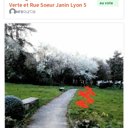
au vote
Verte et Rue Soeur Janin Lyon 5
MFB
2
0