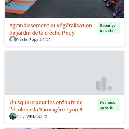
Agrandissement et végétalisation
Soumise
au vote
du jardin de la crèche Popy
Crèche Popy
0
0
Un square pour les enfants de
Soumise
au vote
l'école de la Sauvagère Lyon 9
Anne AVRIL
1
0