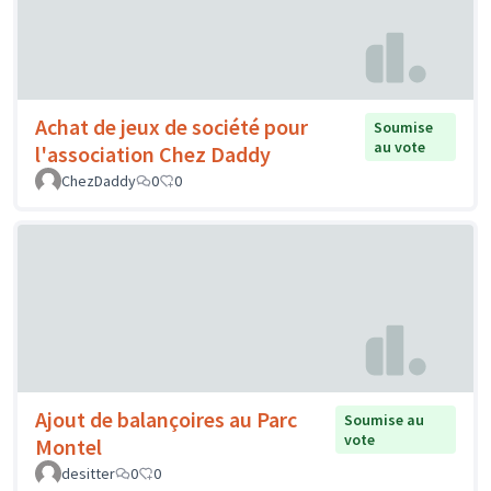
Achat de jeux de société pour
Soumise
au vote
l'association Chez Daddy
ChezDaddy
0
0
Ajout de balançoires au Parc
Soumise au
vote
Montel
desitter
0
0