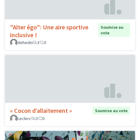
"Alter égo": Une aire sportive
Soumise au
vote
inclusive !
dehedin
3
0
« Cocon d’allaitement »
Soumise au vote
Leclerc
3
0