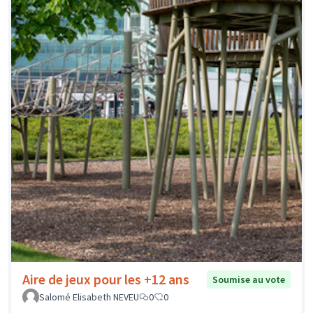
Aire de jeux pour les +12 ans
Soumise au vote
Salomé Elisabeth NEVEU
0
0