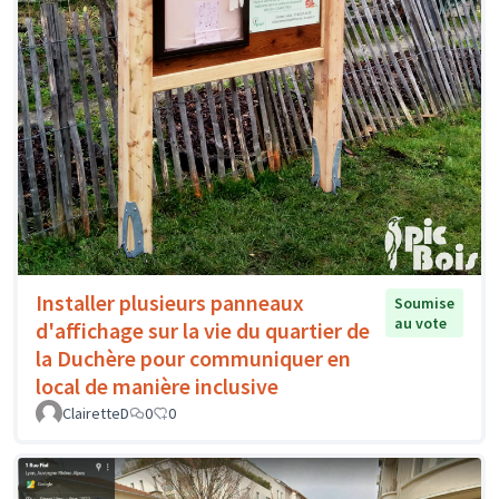
Installer plusieurs panneaux
Soumise
au vote
d'affichage sur la vie du quartier de
la Duchère pour communiquer en
local de manière inclusive
ClairetteD
0
0