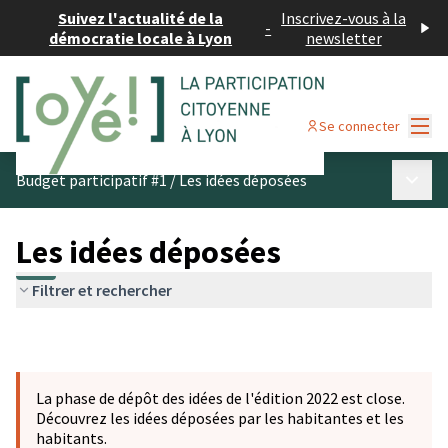
Suivez l'actualité de la
Inscrivez-vous à la
-
démocratie locale à Lyon
newsletter
Menu
Se connecter
Menu p
Budget participatif #1
/
Les idées déposées
Les idées déposées
Filtrer et rechercher
La phase de dépôt des idées de l'édition 2022 est close.
Découvrez les idées déposées par les habitantes et les
habitants.