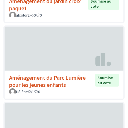
Aménagement du jardin croix
Soumise au
vote
paquet
alcolorz
0
0
Aménagement du Parc Lumière
Soumise
au vote
pour les jeunes enfants
Hélène
1
0