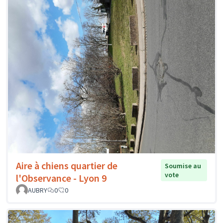
Aire à chiens quartier de
Soumise au
vote
l'Observance - Lyon 9
AUBRY
0
0