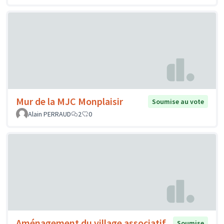
Mur de la MJC Monplaisir
Soumise au vote
Alain PERRAUD
2
0
Aménagement du village associatif,
Soumise