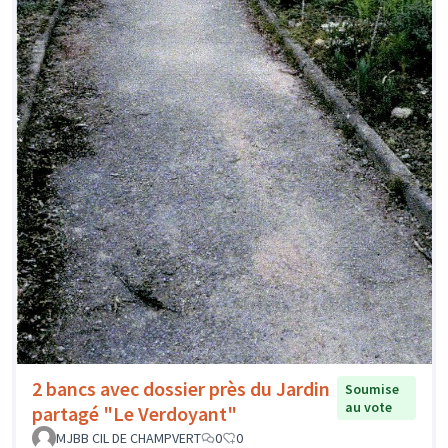
2 bancs avec dossier près du Jardin
Soumise
au vote
partagé "Le Verdoyant"
MJBB CIL DE CHAMPVERT
0
0