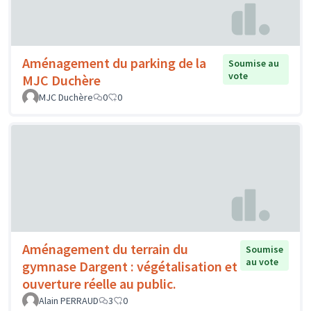
Aménagement du parking de la
Soumise au
vote
MJC Duchère
MJC Duchère
0
0
Aménagement du terrain du
Soumise
au vote
gymnase Dargent : végétalisation et
ouverture réelle au public.
Alain PERRAUD
3
0