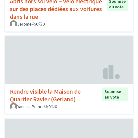
Abris hors sol vélo + vélo électrique
Soumise
au vote
sur des places dédiées aux voitures
dans la rue
Jerome
0
0
Rendre visible la Maison de
Soumise
au vote
Quartier Ravier (Gerland)
Yannick Poirier
0
0