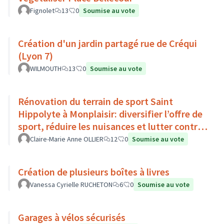
Fignolet
13
0
Soumise au vote
Création d'un jardin partagé rue de Créqui
(Lyon 7)
WILMOUTH
13
0
Soumise au vote
Rénovation du terrain de sport Saint
Hippolyte à Monplaisir: diversifier l’offre de
sport, réduire les nuisances et lutter contre
l’îlot de chaleur
Claire-Marie Anne OLLIER
12
0
Soumise au vote
Création de plusieurs boîtes à livres
Vanessa Cyrielle RUCHETON
6
0
Soumise au vote
Garages à vélos sécurisés