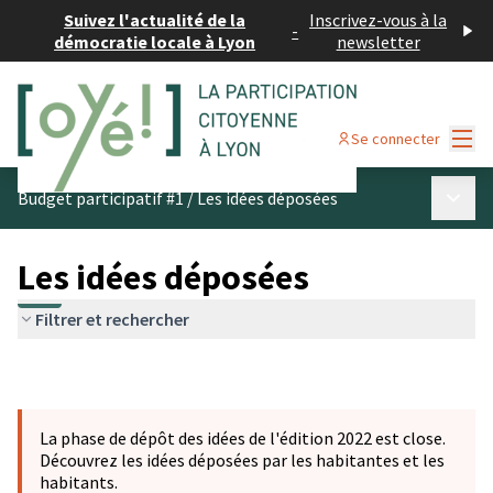
Suivez l'actualité de la
Inscrivez-vous à la
-
démocratie locale à Lyon
newsletter
Menu
Se connecter
Menu p
Budget participatif #1
/
Les idées déposées
Les idées déposées
Filtrer et rechercher
La phase de dépôt des idées de l'édition 2022 est close.
Découvrez les idées déposées par les habitantes et les
habitants.