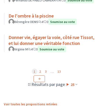
Fernando DE PABLO CABRERA
4
0
Soumise au vote
De l'ombre à la piscine
Bérengère DENIS
4
0
Soumise au vote
Donner vie, égayer la voie, côté rue Tissot,
et lui donner une véritable fonction
Virginie M
4
0
Soumise au vote
1
2
3
…
13
Résultats par page :
25
Voir toutes les propositions retirées