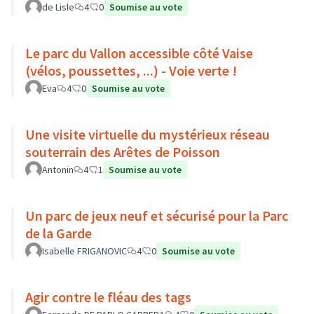
de Lisle
4
0
Soumise au vote
Le parc du Vallon accessible côté Vaise
(vélos, poussettes, ...) - Voie verte !
Eva
4
0
Soumise au vote
Une visite virtuelle du mystérieux réseau
souterrain des Arêtes de Poisson
Antonin
4
1
Soumise au vote
Un parc de jeux neuf et sécurisé pour la Parc
de la Garde
Isabelle FRIGANOVIC
4
0
Soumise au vote
Agir contre le fléau des tags