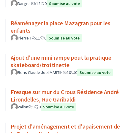
Dargent
12
0
Soumise au vote
Réaménager la place Mazagran pour les
enfants
Pierre T
11
0
Soumise au vote
Ajout d'une mini rampe pout la pratique
skateboard/trottinette
Boris Claude Joël MARTIN
10
0
Soumise au vote
Fresque sur mur du Crous Résidence André
Lirondelles, Rue Garibaldi
vallon
9
0
Soumise au vote
Projet d'aménagement et d'apaisement de