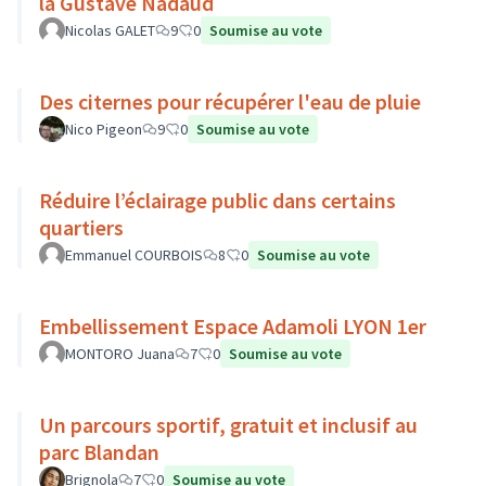
la Gustave Nadaud
Nicolas GALET
9
0
Soumise au vote
Des citernes pour récupérer l'eau de pluie
Nico Pigeon
9
0
Soumise au vote
Réduire l’éclairage public dans certains
quartiers
Emmanuel COURBOIS
8
0
Soumise au vote
Embellissement Espace Adamoli LYON 1er
MONTORO Juana
7
0
Soumise au vote
Un parcours sportif, gratuit et inclusif au
parc Blandan
Brignola
7
0
Soumise au vote