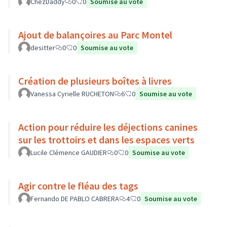
ChezDaddy
0
0
Soumise au vote
Ajout de balançoires au Parc Montel
desitter
0
0
Soumise au vote
Création de plusieurs boîtes à livres
Vanessa Cyrielle RUCHETON
6
0
Soumise au vote
Action pour réduire les déjections canines
sur les trottoirs et dans les espaces verts
Lucile Clémence GAUDIER
0
0
Soumise au vote
Agir contre le fléau des tags
Fernando DE PABLO CABRERA
4
0
Soumise au vote