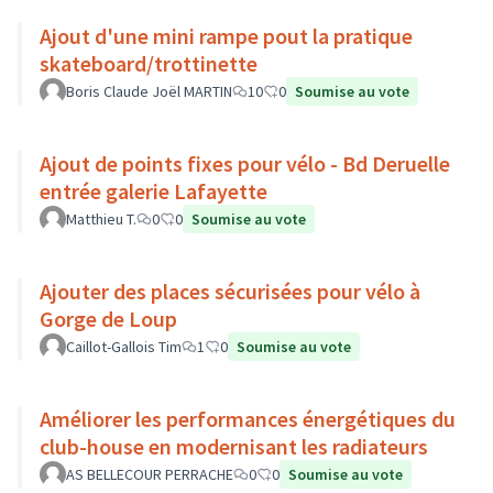
Ajout d'une mini rampe pout la pratique
skateboard/trottinette
Boris Claude Joël MARTIN
10
0
Soumise au vote
Ajout de points fixes pour vélo - Bd Deruelle
entrée galerie Lafayette
Matthieu T.
0
0
Soumise au vote
Ajouter des places sécurisées pour vélo à
Gorge de Loup
Caillot-Gallois Tim
1
0
Soumise au vote
Améliorer les performances énergétiques du
club-house en modernisant les radiateurs
AS BELLECOUR PERRACHE
0
0
Soumise au vote