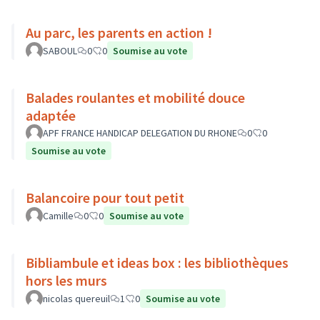
Au parc, les parents en action !
SABOUL
0
0
Soumise au vote
Balades roulantes et mobilité douce
adaptée
APF FRANCE HANDICAP DELEGATION DU RHONE
0
0
Soumise au vote
Balancoire pour tout petit
Camille
0
0
Soumise au vote
Bibliambule et ideas box : les bibliothèques
hors les murs
nicolas quereuil
1
0
Soumise au vote