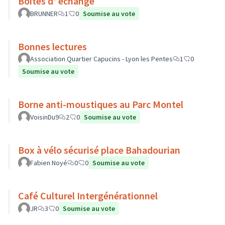
Boites d' echange
BRUNNER
1
0
Soumise au vote
Bonnes lectures
Association Quartier Capucins - Lyon les Pentes
1
0
Soumise au vote
Borne anti-moustiques au Parc Montel
VoisinDu9
2
0
Soumise au vote
Box à vélo sécurisé place Bahadourian
Fabien Noyé
0
0
Soumise au vote
Café Culturel Intergénérationnel
JR
3
0
Soumise au vote