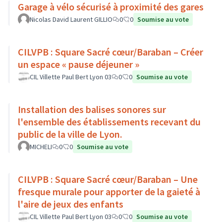
Garage à vélo sécurisé à proximité des gares
Nicolas David Laurent GILLIO
0
0
Soumise au vote
CILVPB : Square Sacré cœur/Baraban – Créer
un espace « pause déjeuner »
CIL Villette Paul Bert Lyon 03
0
0
Soumise au vote
Installation des balises sonores sur
l'ensemble des établissements recevant du
public de la ville de Lyon.
MICHELI
0
0
Soumise au vote
CILVPB : Square Sacré cœur/Baraban – Une
fresque murale pour apporter de la gaieté à
l'aire de jeux des enfants
CIL Villette Paul Bert Lyon 03
0
0
Soumise au vote