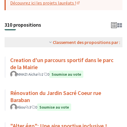
Découvrez ici les projets lauréats !
(S'ouvre dans un nouvel o
310 propositions
Classement des propositions par :
Creation d'un parcours sportif dans le parc
de la Mairie
MAHZI Aïcha
1
0
Soumise au vote
Rénovation du Jardin Sacré Coeur rue
Baraban
Aliou
3
0
Soumise au vote
"Alter égo": Une aire sportive inclusive !