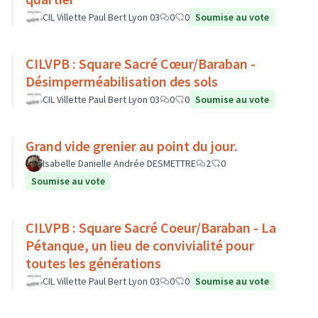
CIL Villette Paul Bert Lyon 03
0
0
Soumise au vote
CILVPB : Square Sacré Cœur/Baraban -
Désimperméabilisation des sols
CIL Villette Paul Bert Lyon 03
0
0
Soumise au vote
Grand vide grenier au point du jour.
Isabelle Danielle Andrée DESMETTRE
2
0
Soumise au vote
CILVPB : Square Sacré Coeur/Baraban - La
Pétanque, un lieu de convivialité pour
toutes les générations
CIL Villette Paul Bert Lyon 03
0
0
Soumise au vote