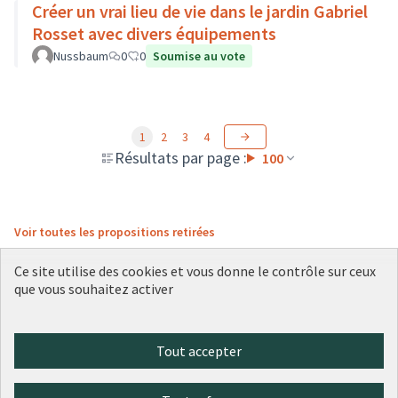
Créer un vrai lieu de vie dans le jardin Gabriel
Rosset avec divers équipements
Nussbaum
0
0
Soumise au vote
1
2
3
4
Résultats par page :
100
Voir toutes les propositions retirées
Ce site utilise des cookies et vous donne le contrôle sur ceux
que vous souhaitez activer
Conditions d'utilisation
Paramètres des cookies
Plateforme de participation citoyenne de la Ville de Lyon sur X
Plateforme de participation citoyenne de la Ville de Lyon sur Face
Plateforme de participation citoyenne de la Ville de Lyon sur 
Plateforme de participation citoyenne de la Ville de Lyo
Plateforme de participation citoyenne de la Ville d
Tout accepter
(Lien externe)
(Lien externe)
(Lien externe)
(Lien externe)
(Lien externe)