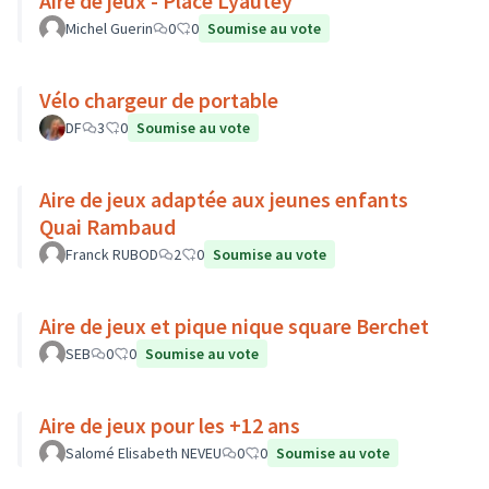
Aire de jeux - Place Lyautey
Michel Guerin
0
0
Soumise au vote
Vélo chargeur de portable
DF
3
0
Soumise au vote
Aire de jeux adaptée aux jeunes enfants
Quai Rambaud
Franck RUBOD
2
0
Soumise au vote
Aire de jeux et pique nique square Berchet
SEB
0
0
Soumise au vote
Aire de jeux pour les +12 ans
Salomé Elisabeth NEVEU
0
0
Soumise au vote