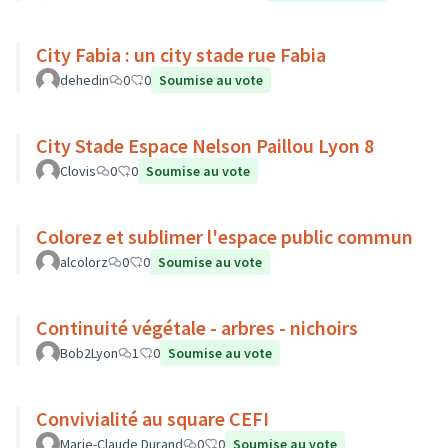
City Fabia : un city stade rue Fabia
dehedin
0
0
Soumise au vote
City Stade Espace Nelson Paillou Lyon 8
Clovis
0
0
Soumise au vote
Colorez et sublimer l'espace public commun
alcolorz
0
0
Soumise au vote
Continuité végétale - arbres - nichoirs
Bob2Lyon
1
0
Soumise au vote
Convivialité au square CEFI
Marie-Claude Durand
0
0
Soumise au vote