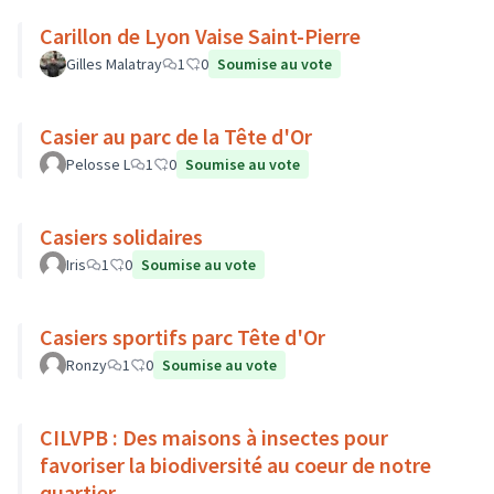
Carillon de Lyon Vaise Saint-Pierre
Gilles Malatray
1
0
Soumise au vote
Casier au parc de la Tête d'Or
Pelosse L
1
0
Soumise au vote
Casiers solidaires
Iris
1
0
Soumise au vote
Casiers sportifs parc Tête d'Or
Ronzy
1
0
Soumise au vote
CILVPB : Des maisons à insectes pour
favoriser la biodiversité au coeur de notre
quartier