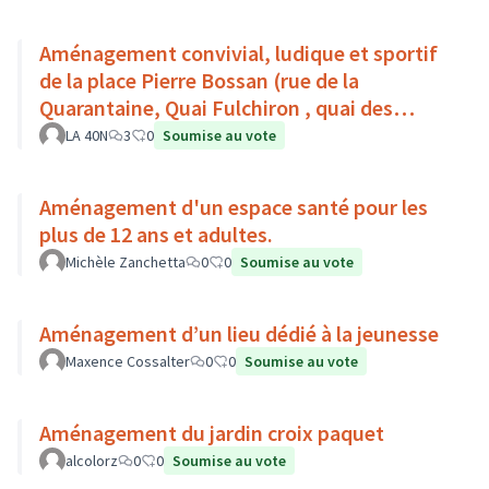
Aménagement convivial, ludique et sportif
de la place Pierre Bossan (rue de la
Quarantaine, Quai Fulchiron , quai des
étroits, Montée de Chouans)
LA 40N
3
0
Soumise au vote
Aménagement d'un espace santé pour les
plus de 12 ans et adultes.
Michèle Zanchetta
0
0
Soumise au vote
Aménagement d’un lieu dédié à la jeunesse
Maxence Cossalter
0
0
Soumise au vote
Aménagement du jardin croix paquet
alcolorz
0
0
Soumise au vote