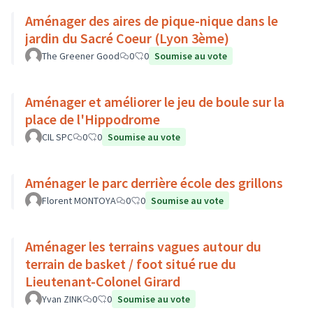
Aménager des aires de pique-nique dans le
jardin du Sacré Coeur (Lyon 3ème)
The Greener Good
0
0
Soumise au vote
Aménager et améliorer le jeu de boule sur la
place de l'Hippodrome
CIL SPC
0
0
Soumise au vote
Aménager le parc derrière école des grillons
Florent MONTOYA
0
0
Soumise au vote
Aménager les terrains vagues autour du
terrain de basket / foot situé rue du
Lieutenant-Colonel Girard
Yvan ZINK
0
0
Soumise au vote