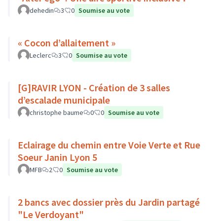
dehedin
3
0
Soumise au vote
« Cocon d’allaitement »
Leclerc
3
0
Soumise au vote
[G]RAVIR LYON - Création de 3 salles
d’escalade municipale
christophe baume
0
0
Soumise au vote
Eclairage du chemin entre Voie Verte et Rue
Soeur Janin Lyon 5
MFB
2
0
Soumise au vote
2 bancs avec dossier près du Jardin partagé
"Le Verdoyant"