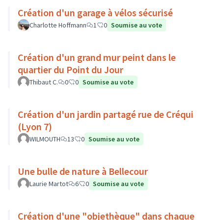
Création d'un garage à vélos sécurisé
Charlotte Hoffmann
1
0
Soumise au vote
Création d'un grand mur peint dans le
quartier du Point du Jour
Thibaut C.
0
0
Soumise au vote
Création d'un jardin partagé rue de Créqui
(Lyon 7)
WILMOUTH
13
0
Soumise au vote
Une bulle de nature à Bellecour
Laurie Martot
6
0
Soumise au vote
Création d'une "objethèque" dans chaque