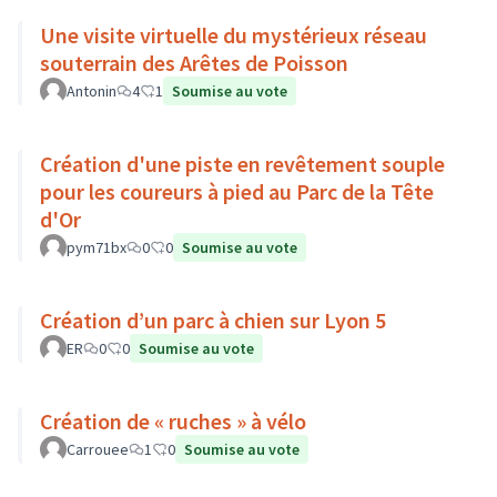
Une visite virtuelle du mystérieux réseau
souterrain des Arêtes de Poisson
Antonin
4
1
Soumise au vote
Création d'une piste en revêtement souple
pour les coureurs à pied au Parc de la Tête
d'Or
pym71bx
0
0
Soumise au vote
Création d’un parc à chien sur Lyon 5
ER
0
0
Soumise au vote
Création de « ruches » à vélo
Carrouee
1
0
Soumise au vote