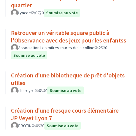
quartier
Lyncee
0
0
Soumise au vote
Retrouver un véritable square public à
l'Observance avec des jeux pour les enfantss
Association Les mûres-mures de la colline
2
0
Soumise au vote
Création d'une bibiotheque de prêt d'objets
utiles
chareyre
0
0
Soumise au vote
Création d'une fresque cours élémentaire
JP Veyet Lyon 7
PROTIN
0
0
Soumise au vote