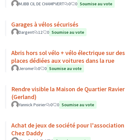
MJBB CIL DE CHAMPVERT
0
0
Soumise au vote
Garages à vélos sécurisés
Dargent
12
0
Soumise au vote
Abris hors sol vélo + vélo électrique sur des
places dédiées aux voitures dans la rue
Jerome
0
0
Soumise au vote
Rendre visible la Maison de Quartier Ravier
(Gerland)
Yannick Poirier
0
0
Soumise au vote
Achat de jeux de société pour l'association
Chez Daddy