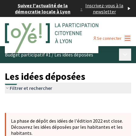
Suivez l'actualité de la
Inscrivez-vous à la
-
démocratie locale à Lyon
newsletter
Menu
Se connecter
Menu p
Budget participatif #1
/
Les idées déposées
Les idées déposées
Filtrer et rechercher
La phase de dépôt des idées de l'édition 2022 est close.
Découvrez les idées déposées par les habitantes et les
habitants.