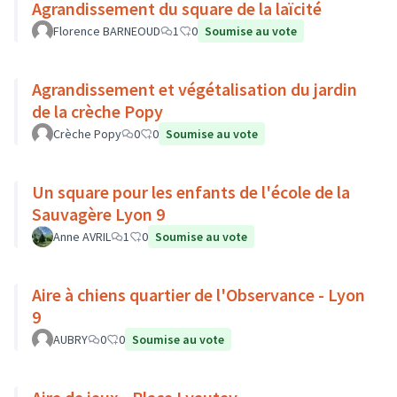
Agrandissement du square de la laïcité
Florence BARNEOUD
1
0
Soumise au vote
Agrandissement et végétalisation du jardin
de la crèche Popy
Crèche Popy
0
0
Soumise au vote
Un square pour les enfants de l'école de la
Sauvagère Lyon 9
Anne AVRIL
1
0
Soumise au vote
Aire à chiens quartier de l'Observance - Lyon
9
AUBRY
0
0
Soumise au vote