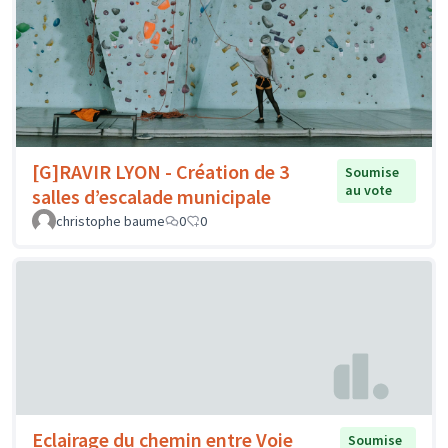
[G]RAVIR LYON - Création de 3
Soumise
au vote
salles d’escalade municipale
christophe baume
0
0
Eclairage du chemin entre Voie
Soumise