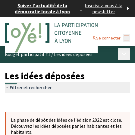
Suivez l'actualité de la
Inscrivez-vous à la
-
démocratie locale à Lyon
newsletter
Menu
Se connecter
Menu p
Budget participatif #1
/
Les idées déposées
Les idées déposées
Filtrer et rechercher
La phase de dépôt des idées de l'édition 2022 est close.
Découvrez les idées déposées par les habitantes et les
habitants.