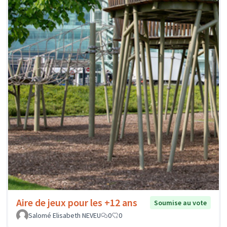
Aire de jeux pour les +12 ans
Soumise au vote
Salomé Elisabeth NEVEU
0
0