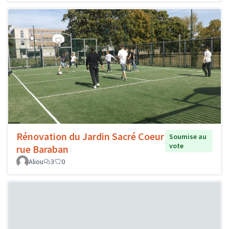
Rénovation du Jardin Sacré Coeur
Soumise au
vote
rue Baraban
Aliou
3
0