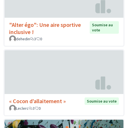
"Alter égo": Une aire sportive
Soumise au
vote
inclusive !
dehedin
3
0
« Cocon d’allaitement »
Soumise au vote
Leclerc
3
0