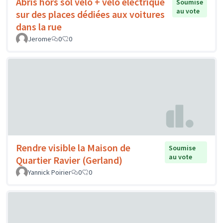
Abris hors sol vélo + vélo électrique
Soumise
au vote
sur des places dédiées aux voitures
dans la rue
Jerome
0
0
Rendre visible la Maison de
Soumise
au vote
Quartier Ravier (Gerland)
Yannick Poirier
0
0