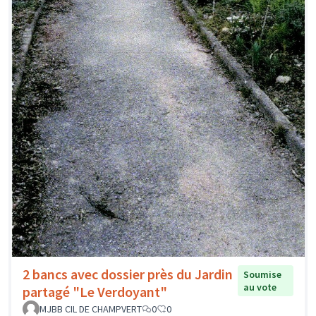
2 bancs avec dossier près du Jardin
Soumise
au vote
partagé "Le Verdoyant"
MJBB CIL DE CHAMPVERT
0
0