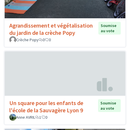
Agrandissement et végétalisation
Soumise
au vote
du jardin de la crèche Popy
Crèche Popy
0
0
Un square pour les enfants de
Soumise
au vote
l'école de la Sauvagère Lyon 9
Anne AVRIL
1
0