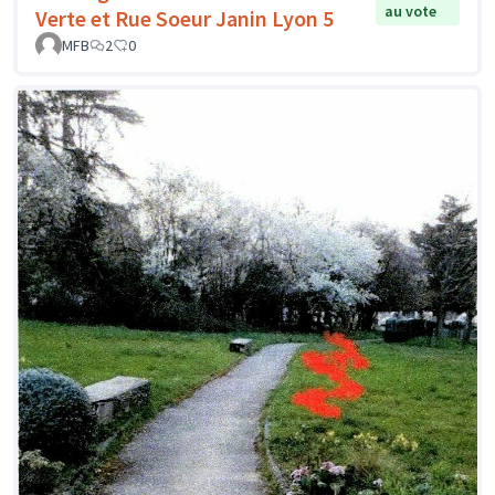
au vote
Verte et Rue Soeur Janin Lyon 5
MFB
2
0