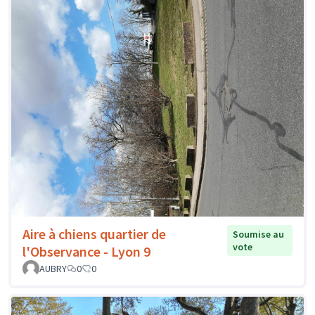
Aire à chiens quartier de
Soumise au
vote
l'Observance - Lyon 9
AUBRY
0
0