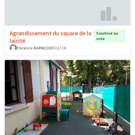
Agrandissement du square de la
Soumise au
vote
laïcité
Florence BARNEOUD
1
0