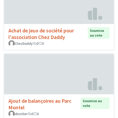
Achat de jeux de société pour
Soumise
au vote
l'association Chez Daddy
ChezDaddy
0
0
Ajout de balançoires au Parc
Soumise au
vote
Montel
desitter
0
0