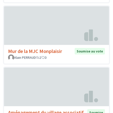
Mur de la MJC Monplaisir
Soumise au vote
Alain PERRAUD
2
0
Aménagement du village associatif,
Soumise