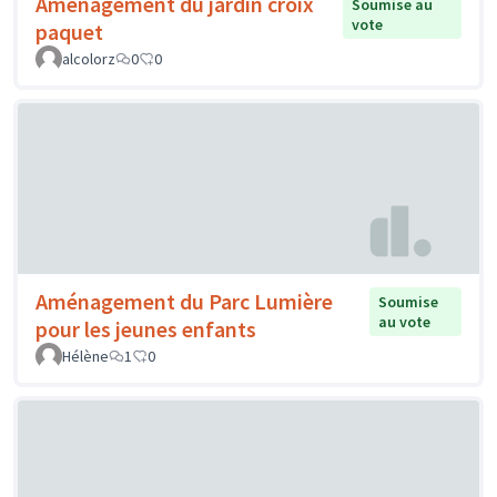
Aménagement du jardin croix
Soumise au
vote
paquet
alcolorz
0
0
Aménagement du Parc Lumière
Soumise
au vote
pour les jeunes enfants
Hélène
1
0