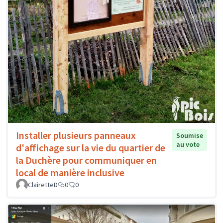
Installer plusieurs panneaux
Soumise
au vote
d'affichage sur la vie du quartier de
la Duchère pour communiquer en
local de manière inclusive
ClairetteD
0
0