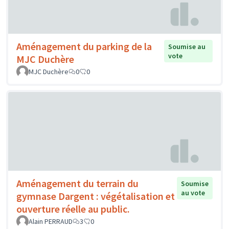
Aménagement du parking de la
Soumise au
vote
MJC Duchère
MJC Duchère
0
0
Aménagement du terrain du
Soumise
au vote
gymnase Dargent : végétalisation et
ouverture réelle au public.
Alain PERRAUD
3
0