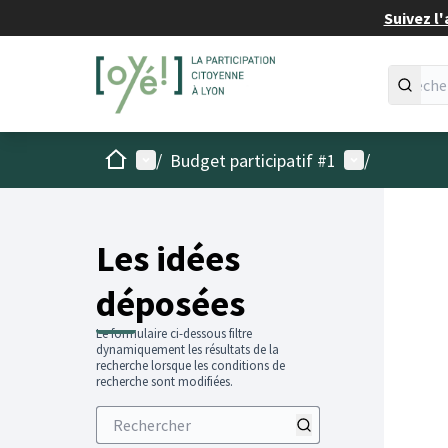
Suivez l'
Accueil
Menu principal
Menu utilisat
/
Budget participatif #1
/
Les idées
déposées
Le formulaire ci-dessous filtre
dynamiquement les résultats de la
recherche lorsque les conditions de
recherche sont modifiées.