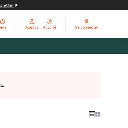
wsletter
Aide
Agenda
Activité
Se connecter
ts.
et)