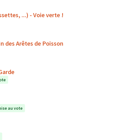
ettes, ...) - Voie verte !
in des Arêtes de Poisson
 Garde
ote
ise au vote