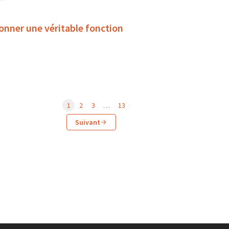
 donner une véritable fonction
1
2
3
…
13
Suivant