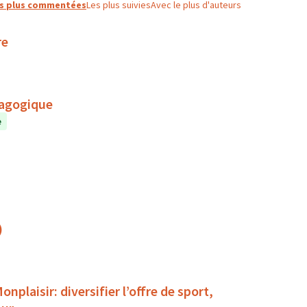
s plus commentées
Les plus suivies
Avec le plus d'auteurs
re
dagogique
e
)
plaisir: diversifier l’offre de sport,