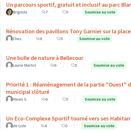
Un parcours sportif, gratuit et inclusif au parc Bl
Brignola
7
0
Soumise au vote
Rénovation des pavillons Tony Garnier sur la place
Chez
6
0
Soumise au vote
Une bulle de nature à Bellecour
Laurie Martot
6
0
Soumise au vote
Priorité 1 : Réaménagement de la partie "Ouest" d
municipal clôturé
Alexis S.
6
0
Soumise au vote
Un Eco-Complexe Sportif tourné vers ses Habitan
de Lisle
4
0
Soumise au vote