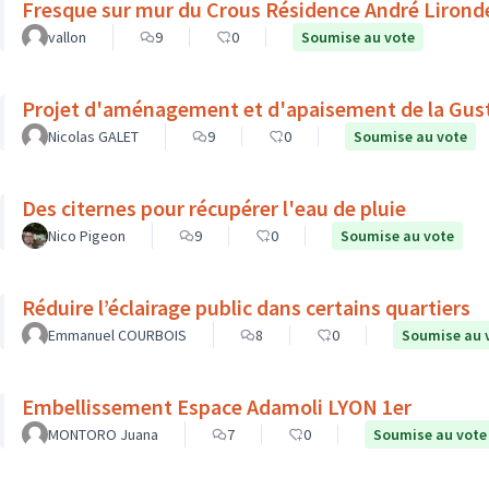
Fresque sur mur du Crous Résidence André Lironde
vallon
9
0
Soumise au vote
Projet d'aménagement et d'apaisement de la Gu
Nicolas GALET
9
0
Soumise au vote
Des citernes pour récupérer l'eau de pluie
Nico Pigeon
9
0
Soumise au vote
Réduire l’éclairage public dans certains quartiers
Emmanuel COURBOIS
8
0
Soumise au 
Embellissement Espace Adamoli LYON 1er
MONTORO Juana
7
0
Soumise au vote