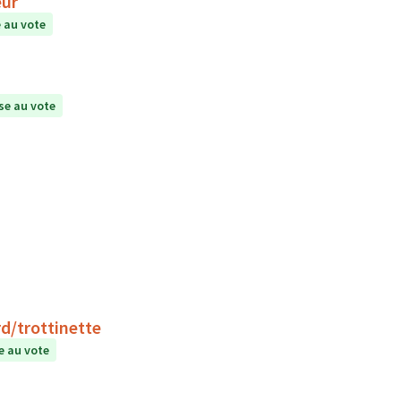
eur
 au vote
e au vote
d/trottinette
 au vote