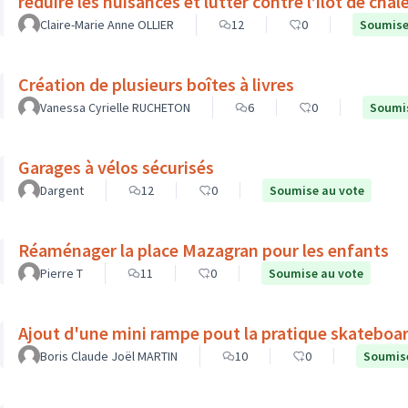
réduire les nuisances et lutter contre l’îlot de chal
Claire-Marie Anne OLLIER
12
0
Soumise
Création de plusieurs boîtes à livres
Vanessa Cyrielle RUCHETON
6
0
Soumis
Garages à vélos sécurisés
Dargent
12
0
Soumise au vote
Réaménager la place Mazagran pour les enfants
Pierre T
11
0
Soumise au vote
Ajout d'une mini rampe pout la pratique skateboar
Boris Claude Joël MARTIN
10
0
Soumise