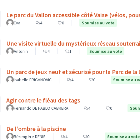
Le parc du Vallon accessible côté Vaise (vélos, pouss
Eva
4
0
Soumise au vote
Une visite virtuelle du mystérieux réseau souterra
Antonin
4
1
Soumise au vote
Un parc de jeux neuf et sécurisé pour la Parc de la
Isabelle FRIGANOVIC
4
0
Soumise au v
Agir contre le fléau des tags
Fernando DE PABLO CABRERA
4
0
Soum
De l'ombre à la piscine
Bérengère DENIS
4
0
Soumise au vote