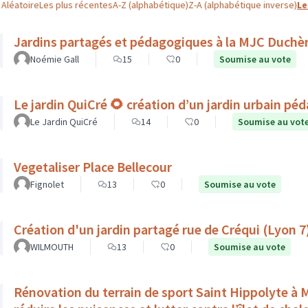
Aléatoire
Les plus récentes
A-Z (alphabétique)
Z-A (alphabétique inverse)
Le
Jardins partagés et pédagogiques à la MJC Duchè
Noémie Gall
15
0
Soumise au vote
Le jardin QuiCré 🌻 création d’un jardin urbain pé
Le Jardin QuiCré
14
0
Soumise au vot
Vegetaliser Place Bellecour
Fignolet
13
0
Soumise au vote
Création d'un jardin partagé rue de Créqui (Lyon 7
WILMOUTH
13
0
Soumise au vote
Rénovation du terrain de sport Saint Hippolyte à Mon