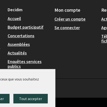
Decidim
Mon compte
Re
Accueil
Créer un compte
Act
Budget participatif
Se connecter
Ag
Concertations
Té
fi
Assemblées
,
Actualités
Enquêtes services
publics
r ceux que vous souhaitez
ser
Tout accepter