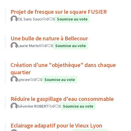
Projet de fresque sur le square FUSIER
CIL Sans Souci
0
0
Soumise au vote
Une bulle de nature à Bellecour
Laurie Martot
6
0
Soumise au vote
Création d'une "objethèque" dans chaque
quartier
Lyncee
0
0
Soumise au vote
Réduire le gaspillage d'eau consommable
Séverine ROBERT
0
0
Soumise au vote
Eclairage adapatif pour le Vieux Lyon