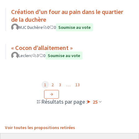
Création d'un four au pain dans le quartier
de la duchère
MJC Duchère
0
0
Soumise au vote
« Cocon d’allaitement »
Leclerc
3
0
Soumise au vote
1
2
3
…
13
Résultats par page :
25
Voir toutes les propositions retirées