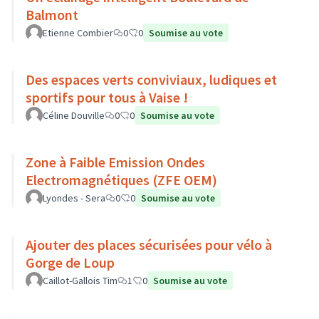
Balmont
Etienne Combier
0
0
Soumise au vote
Des espaces verts conviviaux, ludiques et
sportifs pour tous à Vaise !
Céline Douville
0
0
Soumise au vote
Zone à Faible Emission Ondes
Electromagnétiques (ZFE OEM)
Lyondes - Sera
0
0
Soumise au vote
Ajouter des places sécurisées pour vélo à
Gorge de Loup
Caillot-Gallois Tim
1
0
Soumise au vote