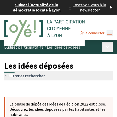
Suivez l'actualité de la
Inscrivez-vous à la
-
démocratie locale à Lyon
newsletter
Menu
Se connecter
Menu p
Budget participatif #1
/
Les idées déposées
Les idées déposées
Filtrer et rechercher
La phase de dépôt des idées de l'édition 2022 est close.
Découvrez les idées déposées par les habitantes et les
habitants.