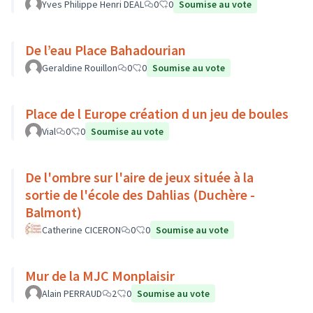
Yves Philippe Henri DEAL
0
0
Soumise au vote
De l’eau Place Bahadourian
Geraldine Rouillon
0
0
Soumise au vote
Place de l Europe création d un jeu de boules
Vial
0
0
Soumise au vote
De l'ombre sur l'aire de jeux située à la
sortie de l'école des Dahlias (Duchère -
Balmont)
Catherine CICERON
0
0
Soumise au vote
Mur de la MJC Monplaisir
Alain PERRAUD
2
0
Soumise au vote