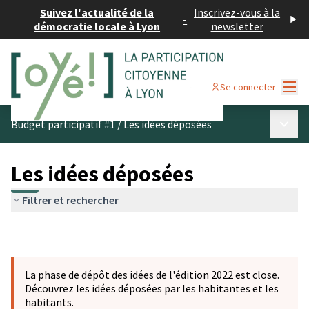
Suivez l'actualité de la
Inscrivez-vous à la
-
démocratie locale à Lyon
newsletter
Menu
Se connecter
Menu p
Budget participatif #1
/
Les idées déposées
Les idées déposées
Filtrer et rechercher
La phase de dépôt des idées de l'édition 2022 est close.
Découvrez les idées déposées par les habitantes et les
habitants.