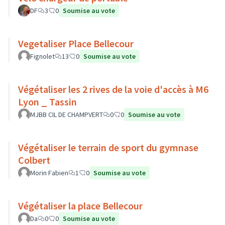
DF
3
0
Soumise au vote
Vegetaliser Place Bellecour
Fignolet
13
0
Soumise au vote
Végétaliser les 2 rives de la voie d'accès à M6
Lyon _ Tassin
MJBB CIL DE CHAMPVERT
0
0
Soumise au vote
Végétaliser le terrain de sport du gymnase
Colbert
Morin Fabien
1
0
Soumise au vote
Végétaliser la place Bellecour
Da
0
0
Soumise au vote