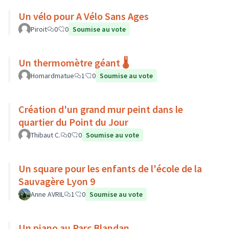
Un vélo pour A Vélo Sans Ages
Piroit
0
0
Soumise au vote
Un thermomètre géant 🌡️
Homardmatue
1
0
Soumise au vote
Création d'un grand mur peint dans le
quartier du Point du Jour
Thibaut C.
0
0
Soumise au vote
Un square pour les enfants de l'école de la
Sauvagère Lyon 9
Anne AVRIL
1
0
Soumise au vote
Un piano au Parc Blandan