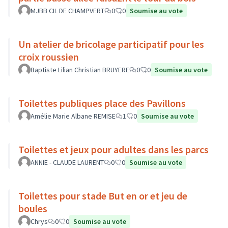
MJBB CIL DE CHAMPVERT
0
0
Soumise au vote
Un atelier de bricolage participatif pour les
croix roussien
Baptiste Lilian Christian BRUYERE
0
0
Soumise au vote
Toilettes publiques place des Pavillons
Amélie Marie Albane REMISE
1
0
Soumise au vote
Toilettes et jeux pour adultes dans les parcs
ANNIE - CLAUDE LAURENT
0
0
Soumise au vote
Toilettes pour stade But en or et jeu de
boules
Chrys
0
0
Soumise au vote