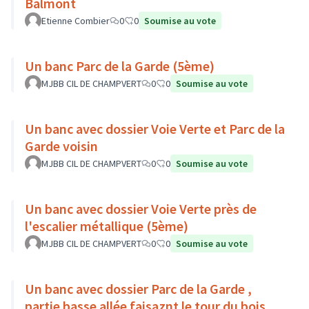
Balmont
Etienne Combier
0
0
Soumise au vote
Un banc Parc de la Garde (5ème)
MJBB CIL DE CHAMPVERT
0
0
Soumise au vote
Un banc avec dossier Voie Verte et Parc de la
Garde voisin
MJBB CIL DE CHAMPVERT
0
0
Soumise au vote
Un banc avec dossier Voie Verte près de
l'escalier métallique (5ème)
MJBB CIL DE CHAMPVERT
0
0
Soumise au vote
Un banc avec dossier Parc de la Garde ,
partie basse allée faisaznt le tour du bois