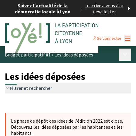
Suivez l'actualité de la
Inscrivez-vous à la
-
démocratie locale à Lyon
newsletter
Menu
Se connecter
Menu p
Budget participatif #1
/
Les idées déposées
Les idées déposées
Filtrer et rechercher
La phase de dépôt des idées de l'édition 2022 est close.
Découvrez les idées déposées par les habitantes et les
habitants.