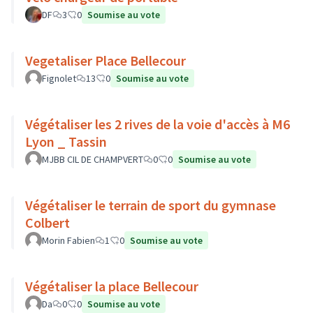
DF
3
0
Soumise au vote
Vegetaliser Place Bellecour
Fignolet
13
0
Soumise au vote
Végétaliser les 2 rives de la voie d'accès à M6
Lyon _ Tassin
MJBB CIL DE CHAMPVERT
0
0
Soumise au vote
Végétaliser le terrain de sport du gymnase
Colbert
Morin Fabien
1
0
Soumise au vote
Végétaliser la place Bellecour
Da
0
0
Soumise au vote