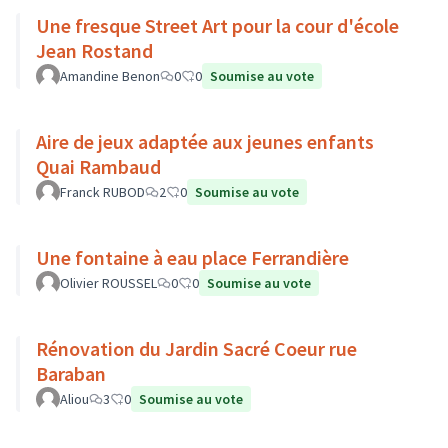
Une fresque Street Art pour la cour d'école
Jean Rostand
Amandine Benon
0
0
Soumise au vote
Aire de jeux adaptée aux jeunes enfants
Quai Rambaud
Franck RUBOD
2
0
Soumise au vote
Une fontaine à eau place Ferrandière
Olivier ROUSSEL
0
0
Soumise au vote
Rénovation du Jardin Sacré Coeur rue
Baraban
Aliou
3
0
Soumise au vote