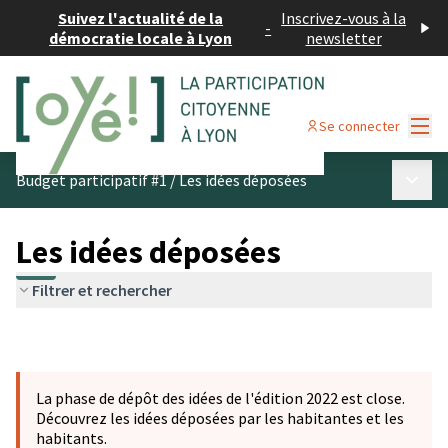
Suivez l'actualité de la
Inscrivez-vous à la
-
démocratie locale à Lyon
newsletter
Menu
Se connecter
Menu p
Budget participatif #1
/
Les idées déposées
Les idées déposées
Filtrer et rechercher
La phase de dépôt des idées de l'édition 2022 est close.
Découvrez les idées déposées par les habitantes et les
habitants.