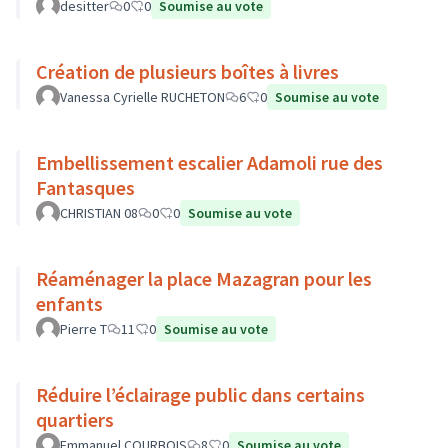
desitter
0
0
Soumise au vote
Création de plusieurs boîtes à livres
Vanessa Cyrielle RUCHETON
6
0
Soumise au vote
Embellissement escalier Adamoli rue des
Fantasques
CHRISTIAN 08
0
0
Soumise au vote
Réaménager la place Mazagran pour les
enfants
Pierre T
11
0
Soumise au vote
Réduire l’éclairage public dans certains
quartiers
Emmanuel COURBOIS
8
0
Soumise au vote