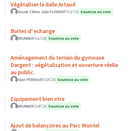
Végétaliser la dalle Artaud
Anouk Céline Julie FLAMANT
2
0
Soumise au vote
Boites d' echange
BRUNNER
1
0
Soumise au vote
Aménagement du terrain du gymnase
Dargent : végétalisation et ouverture réelle
au public.
Alain PERRAUD
3
0
Soumise au vote
Equipement bien etre
BRUNNER
0
0
Soumise au vote
Ajout de balançoires au Parc Montel