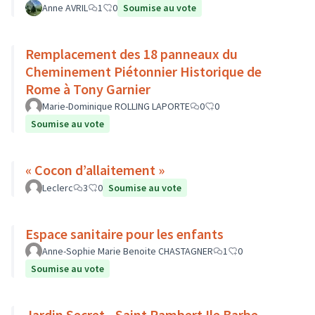
Anne AVRIL
1
0
Soumise au vote
Remplacement des 18 panneaux du
Cheminement Piétonnier Historique de
Rome à Tony Garnier
Marie-Dominique ROLLING LAPORTE
0
0
Soumise au vote
« Cocon d’allaitement »
Leclerc
3
0
Soumise au vote
Espace sanitaire pour les enfants
Anne-Sophie Marie Benoite CHASTAGNER
1
0
Soumise au vote
Jardin Secret - Saint Rambert Ile Barbe