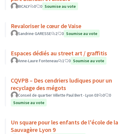
BICALY
0
0
Soumise au vote
Revaloriser le cœur de Vaise
Sandrine GARESSE
2
0
Soumise au vote
Espaces dédiés au street art / graffitis
Anne-Laure Fonteneau
1
0
Soumise au vote
CQVPB – Des cendriers ludiques pour un
recyclage des mégots
Conseil de quartier Villette Paul Bert - Lyon 03
0
0
Soumise au vote
Un square pour les enfants de l'école de la
Sauvagère Lyon 9